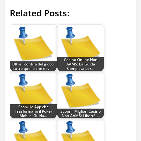
Related Posts:
Casino Online Non
Oltre i confini del gioco:
AAMS: La Guida
tutto quello che devi…
Completa per…
Scopri le App che
Trasformano il Poker
Scopri i Migliori Casino
Mobile: Guida…
Non AAMS: Libertà,…