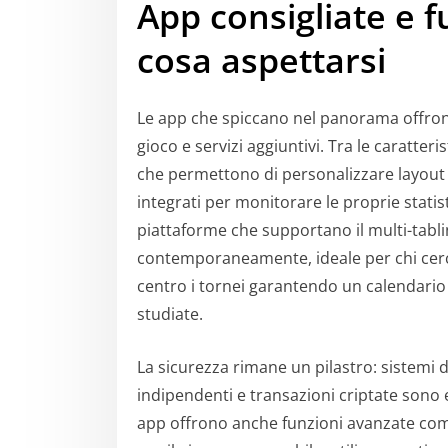
App consigliate e fu
cosa aspettarsi
Le app che spiccano nel panorama offron
gioco e servizi aggiuntivi. Tra le caratter
che permettono di personalizzare layout e
integrati per monitorare le proprie stati
piattaforme che supportano il multi-tabli
contemporaneamente, ideale per chi cerc
centro i tornei garantendo un calendario
studiate.
La sicurezza rimane un pilastro: sistemi di
indipendenti e transazioni criptate sono e
app offrono anche funzioni avanzate come i