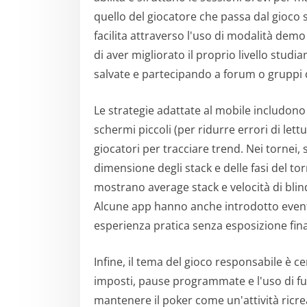
quello del giocatore che passa dal gioco s
facilita attraverso l'uso di modalità demo 
di aver migliorato il proprio livello studi
salvate e partecipando a forum o gruppi 
Le strategie adattate al mobile includono 
schermi piccoli (per ridurre errori di lettu
giocatori per tracciare trend. Nei tornei, 
dimensione degli stack e delle fasi del to
mostrano average stack e velocità di blind
Alcune app hanno anche introdotto eventi 
esperienza pratica senza esposizione fina
Infine, il tema del gioco responsabile è c
imposti, pause programmate e l'uso di fu
mantenere il poker come un'attività ricre