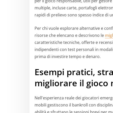
per il gioco responsabile, utili per gestire
multiple, incluse carte, portafogli elettron
rapidi di prelievo sono spesso indice di u
Per chi vuole esplorare alternative e con
risorse che elencano e descrivono le
migl
caratteristiche tecniche, offerte e recens
indipendenti con test personali in modal
prima di investire tempo e denaro.
Esempi pratici, stra
migliorare il gioco
Nell'esperienza reale dei giocatori emergo
mobili gestiscono il bankroll con disciplina
abilità e sfruttano le sessioni brevi pe