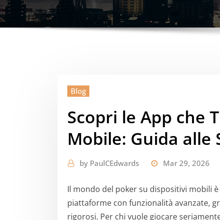
Blog
Scopri le App che 
Mobile: Guida alle 
by
PaulCEdwards
Mar 29, 2026
Il mondo del poker su dispositivi mobili
piattaforme con funzionalità avanzate, gr
rigorosi. Per chi vuole giocare seriamen