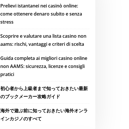
Prelievi istantanei nei casinò online:
come ottenere denaro subito e senza
stress
Scoprire e valutare una lista casino non
aams: rischi, vantaggi e criteri di scelta
Guida completa ai migliori casino online
non AAMS: sicurezza, licenze e consigli
pratici
初心者から上級者まで知っておきたい最新
のブックメーカー攻略ガイド
海外で遊ぶ前に知っておきたい海外オンラ
インカジノのすべて