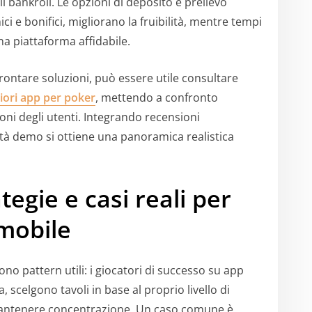
 il bankroll. Le opzioni di deposito e prelievo
ici e bonifici, migliorano la fruibilità, mentre tempi
na piattaforma affidabile.
frontare soluzioni, può essere utile consultare
iori app per poker
, mettendo a confronto
ioni degli utenti. Integrando recensioni
ità demo si ottiene una panoramica realistica
tegie e casi reali per
 mobile
no pattern utili: i giocatori di successo su app
, scelgono tavoli in base al proprio livello di
r mantenere concentrazione. Un caso comune è