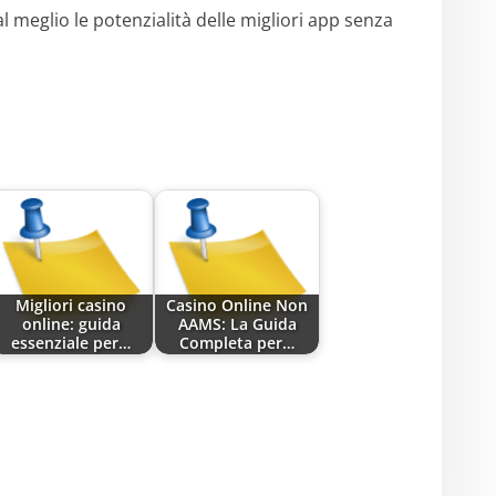
l meglio le potenzialità delle migliori app senza
Migliori casino
Casino Online Non
online: guida
AAMS: La Guida
essenziale per…
Completa per…