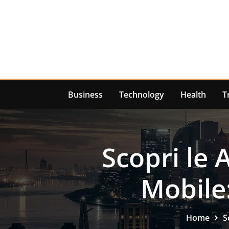
Skip
to
content
Business
Technology
Health
T
Scopri le 
Mobile:
Home
S