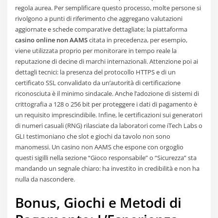
regola aurea. Per semplificare questo processo, molte persone si
rivolgono a punti di riferimento che aggregano valutazioni
aggiornate e schede comparative dettagliate; la piattaforma
casino online non AAMS
citata in precedenza, per esempio,
viene utilizzata proprio per monitorare in tempo reale la
reputazione di decine di marchi internazionali. Attenzione poi ai
dettagli tecnici: la presenza del protocollo HTTPS e di un
certificato SSL convalidato da un’autorità di certificazione
riconosciuta è il minimo sindacale. Anche l’adozione di sistemi di
crittografia a 128 o 256 bit per proteggere i dati di pagamento è
un requisito imprescindibile. Infine, le certificazioni sui generatori
di numeri casuali (RNG) rilasciate da laboratori come iTech Labs o
GLI testimoniano che slot e giochi da tavolo non sono
manomessi. Un casino non AAMS che espone con orgoglio
questi sigilli nella sezione “Gioco responsabile” o “Sicurezza” sta
mandando un segnale chiaro: ha investito in credibilità e non ha
nulla da nascondere.
Bonus, Giochi e Metodi di