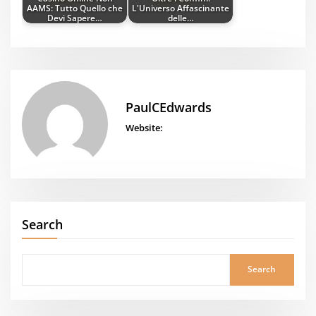
AAMS: Tutto Quello che
L'Universo Affascinante
Devi Sapere…
delle…
PaulCEdwards
Website:
Search
Search