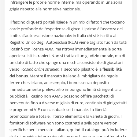
infrangere le proprie norme interne, ma operando in una zona
grigia rispetto alla normativa nazionale.
Il fascino di questi portali risiede in un mix di fattori che toccano
corde profonde dell’esperienza di gioco. Il primo è l’assenza del
limite all’autoesclusione nazionale: in Italia chi si è iscritto al
Registro Unico degli Autoesclusi (RUA) viene tagliato fuori da tutti
i casinò con licenza ADM, ma ritrova immediatamente le porte
aperte sui siti stranieri. Non si tratta di un giudizio morale, ma di
un dato di fatto che spinge una nicchia consistente di giocatori
verso i
casinò online stranieri
. Il secondo pilastro è la
flessibilità
dei bonus
. Mentre il mercato italiano è imbrigliato da regole
ferree che vietano, ad esempio, i bonus senza deposito
immediatamente prelevabili o impongono limiti stringenti alla
pubblicità, i casino non AAMS possono offrire pacchetti di
benvenuto fino a diverse migliaia di euro, centinaia di giri gratuiti
e programmi VIP con cashback settimanale. La libertà
promozionale è totale. Il terzo elemento è la varietà di giochi. I
fornitori di software non sono costretti a sviluppare versioni
specifiche per il mercato italiano, quindi il catalogo può includere
slot di provider internazionali che non hanno ancora ottenuto la