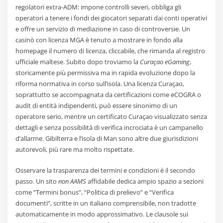
regolatori extra-ADM: impone controlli severi, obbliga gli
operatori a tenere i fondi dei giocatori separati dai conti operativi
e offre un servizio di mediazione in caso di controversie. Un
casinò con licenza MGA è tenuto a mostrare in fondo alla
homepage il numero di licenza, cliccabile, che rimanda al registro
ufficiale maltese. Subito dopo troviamo la
Curaçao eGaming
,
storicamente più permissiva ma in rapida evoluzione dopo la
riforma normativa in corso sull’isola. Una licenza Curaçao,
soprattutto se accompagnata da certificazioni come eCOGRA o
audit di entità indipendenti, può essere sinonimo di un
operatore serio, mentre un certificato Curaçao visualizzato senza
dettagli e senza possibilità di verifica incrociata è un campanello
d’allarme. Gibilterra e l’isola di Man sono altre due giurisdizioni
autorevoli, più rare ma molto rispettate.
Osservare la trasparenza dei termini e condizioni è il secondo
passo. Un sito
non AAMS
affidabile dedica ampio spazio a sezioni
come “Termini bonus”, “Politica di prelievo” e “Verifica
documenti”, scritte in un italiano comprensibile, non tradotte
automaticamente in modo approssimativo. Le clausole sui