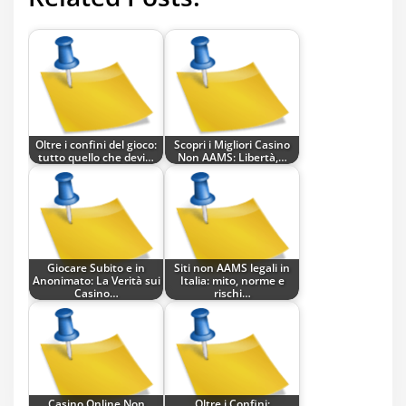
Oltre i confini del gioco:
Scopri i Migliori Casino
tutto quello che devi…
Non AAMS: Libertà,…
Giocare Subito e in
Siti non AAMS legali in
Anonimato: La Verità sui
Italia: mito, norme e
Casino…
rischi…
Casino Online Non
Oltre i Confini: