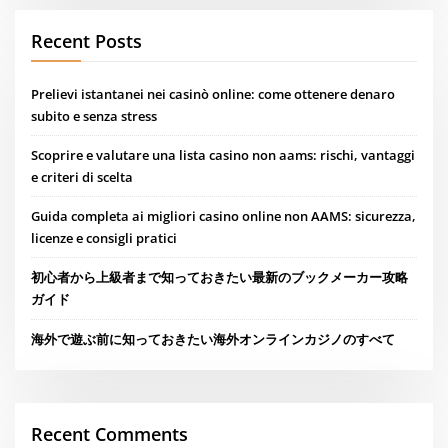
Recent Posts
Prelievi istantanei nei casinò online: come ottenere denaro
subito e senza stress
Scoprire e valutare una lista casino non aams: rischi, vantaggi
e criteri di scelta
Guida completa ai migliori casino online non AAMS: sicurezza,
licenze e consigli pratici
初心者から上級者まで知っておきたい最新のブックメーカー攻略
ガイド
海外で遊ぶ前に知っておきたい海外オンラインカジノのすべて
Recent Comments