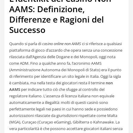
AAMS: Definizione,
Differenze e Ragioni del
Successo
Quando si parla di
casino online non AAMS
ci si riferisce a qualsiasi
piattaforma di gioco d’azzardo che opera senza una concessione
rilasciata dall’Agenzia delle Dogane e dei Monopoli, oggi nota
come ADM. Fino a qualche anno fa, l’acronimo AAMS
(Amministrazione Autonoma dei Monopoli di Stato) era il punto
di riferimento per identificare un sito legale in Italia. Oggi la sigla
è cambiata, ma nella testa dei giocatori resta il termine
non
AAMS
per indicare tutto ciò che sfugge al controllo del
regolatore italiano. L’assenza di licenza italiana non equivale
automaticamente a illegalità: molti di questi casinò sono
perfettamente legali nei paesi in cui hanno sede e possiedono
autorizzazioni rilasciate da giurisdizioni rispettate come Malta
(MGA), Curaçao (Curaçao eGaming), Gibilterra o Kahnawake. La
vera particolarità è che possono accettare giocatori italiani senza