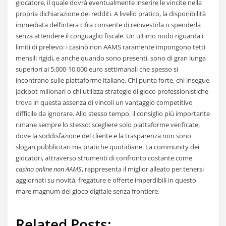
giocatore, il quale dovrà eventualmente inserire le vincite nella
propria dichiarazione dei redditi. A livello pratico, la disponibilità
immediata dell’intera cifra consente di reinvestirla o spenderla
senza attendere il conguaglio fiscale. Un ultimo nodo riguarda i
limiti di prelievo: i casinò non AAMS raramente impongono tetti
mensili rigidi, e anche quando sono presenti, sono di gran lunga
superiori ai 5.000-10.000 euro settimanali che spesso si
incontrano sulle piattaforme italiane. Chi punta forte, chi insegue
jackpot milionari o chi utilizza strategie di gioco professionistiche
trova in questa assenza di vincoli un vantaggio competitivo
difficile da ignorare. Allo stesso tempo, il consiglio più importante
rimane sempre lo stesso: scegliere solo piattaforme verificate,
dove la soddisfazione del cliente e la trasparenza non sono
slogan pubblicitari ma pratiche quotidiane. La community dei
giocatori, attraverso strumenti di confronto costante come
casino online non AAMS
, rappresenta il miglior alleato per tenersi
aggiornati su novità, fregature e offerte imperdibili in questo
mare magnum del gioco digitale senza frontiere.
Related Posts: