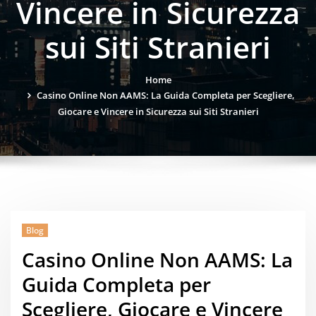
Vincere in Sicurezza
sui Siti Stranieri
Home
Casino Online Non AAMS: La Guida Completa per Scegliere,
Giocare e Vincere in Sicurezza sui Siti Stranieri
Blog
Casino Online Non AAMS: La
Guida Completa per
Scegliere, Giocare e Vincere