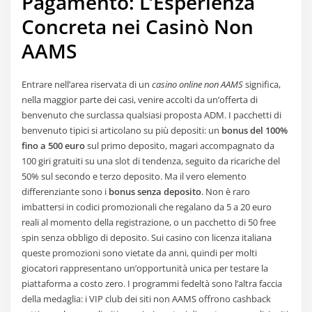
Pagamento: L’Esperienza
Concreta nei Casinò Non
AAMS
Entrare nell’area riservata di un
casino online non AAMS
significa,
nella maggior parte dei casi, venire accolti da un’offerta di
benvenuto che surclassa qualsiasi proposta ADM. I pacchetti di
benvenuto tipici si articolano su più depositi: un
bonus del 100%
fino a 500 euro
sul primo deposito, magari accompagnato da
100 giri gratuiti su una slot di tendenza, seguito da ricariche del
50% sul secondo e terzo deposito. Ma il vero elemento
differenziante sono i
bonus senza deposito
. Non è raro
imbattersi in codici promozionali che regalano da 5 a 20 euro
reali al momento della registrazione, o un pacchetto di 50 free
spin senza obbligo di deposito. Sui casino con licenza italiana
queste promozioni sono vietate da anni, quindi per molti
giocatori rappresentano un’opportunità unica per testare la
piattaforma a costo zero. I programmi fedeltà sono l’altra faccia
della medaglia: i VIP club dei siti non AAMS offrono cashback