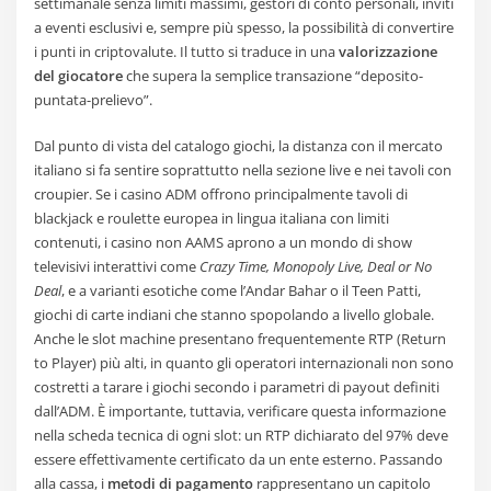
settimanale senza limiti massimi, gestori di conto personali, inviti
a eventi esclusivi e, sempre più spesso, la possibilità di convertire
i punti in criptovalute. Il tutto si traduce in una
valorizzazione
del giocatore
che supera la semplice transazione “deposito-
puntata-prelievo”.
Dal punto di vista del catalogo giochi, la distanza con il mercato
italiano si fa sentire soprattutto nella sezione live e nei tavoli con
croupier. Se i casino ADM offrono principalmente tavoli di
blackjack e roulette europea in lingua italiana con limiti
contenuti, i casino non AAMS aprono a un mondo di show
televisivi interattivi come
Crazy Time, Monopoly Live, Deal or No
Deal
, e a varianti esotiche come l’Andar Bahar o il Teen Patti,
giochi di carte indiani che stanno spopolando a livello globale.
Anche le slot machine presentano frequentemente RTP (Return
to Player) più alti, in quanto gli operatori internazionali non sono
costretti a tarare i giochi secondo i parametri di payout definiti
dall’ADM. È importante, tuttavia, verificare questa informazione
nella scheda tecnica di ogni slot: un RTP dichiarato del 97% deve
essere effettivamente certificato da un ente esterno. Passando
alla cassa, i
metodi di pagamento
rappresentano un capitolo