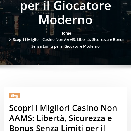
per il Giocatore
Moderno
Home
Scopri i Migliori Casino Non AAMS: Libertà, Sicurezza e Bonus
Senza Limiti per il Giocatore Moderno
Blog
Scopri i Migliori Casino Non
AAMS: Libertà, Sicurezza e
Bonus Senza Limiti per il