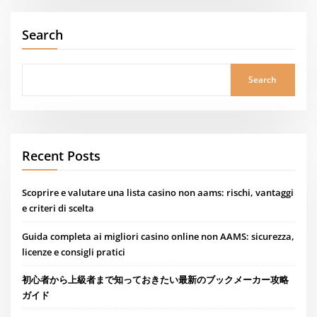
Search
Search
Recent Posts
Scoprire e valutare una lista casino non aams: rischi, vantaggi
e criteri di scelta
Guida completa ai migliori casino online non AAMS: sicurezza,
licenze e consigli pratici
初心者から上級者まで知っておきたい最新のブックメーカー攻略
ガイド