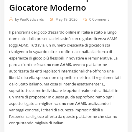
Giocatore Moderno
by
PaulCEdwards
May 19, 2026
0 Comment
Il panorama del gioco d’azzardo online in Italia è stato a lungo
dominato dalla presenza dei casinò con regolare licenza AAMS
(oggi ADM). Tuttavia, un numero crescente di giocatori sta
rivolgendo lo sguardo oltre i confini nazionali, alla ricerca di
esperienze di gioco più flessibili, innovative e remunerative. La
parola d’ordine è
casino non AAMS
, ovvero piattaforme
autorizzate da enti regolatori internazionali che offrono una
libertà di scelta spesso non disponibile nei circuiti regolamentati
dallo Stato italiano. Ma cosa si intende esattamente? E,
soprattutto, come individuare le opzioni realmente affidabili in
un mare di proposte? In questa guida approfondiremo ogni
aspetto legato ai
migliori casino non AAMS
, analizzando i
vantaggi concreti, i criteri di sicurezza imprescindibili e
l’esperienza di gioco offerta da queste piattaforme che stanno
conquistando migliaia di italiani.