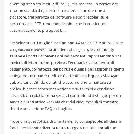
eGaming sono tra le più diffuse. Quella maltese, in particolare,
impone standard rigidissimi in materia di protezione del
giocatore, trasparenza dei software e audit regolari sulle
percentuali di RTP, rendendo i casino che la possiedono
automaticamente più appetibili.
Per selezionare i
migliori casino non AAMS
occorre poi valutare
la
reputazione online
. I forum dedicati al gioco, le community
italiane e i portali di recensioni indipendenti rappresentano una
miniera di informazioni preziose. Feedback reali su tempi di
pagamento, correttezza dei bonus e qualità dell’assistenza clienti
dipingono un quadro molto più attendibile di qualsiasi slogan
pubblicitario. Diffida dai siti che accumulano lamentele su
prelievi bloccati senza motivazione o su termini e condizioni
nascosti. Una piattaforma seria, al contrario, si distingue per un
servizio clienti attivo 24/7 via chat dal vivo, moduli di contatto
chiari e una sezione FAQ dettagliata.
Proprio in quest’ottica di orientamento consapevole, affidarsi a
fonti specializzate diventa una strategia vincente. Portali che