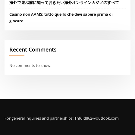
海外で遊ぶ前に知っておきたい海外オンラインカジノのすべて
Casino non AAMS: tutto quello che devi sapere prima di
giocare
Recent Comments
No comments to show.
For general inquiries and partnerships:
Thfuld862@outlook.com