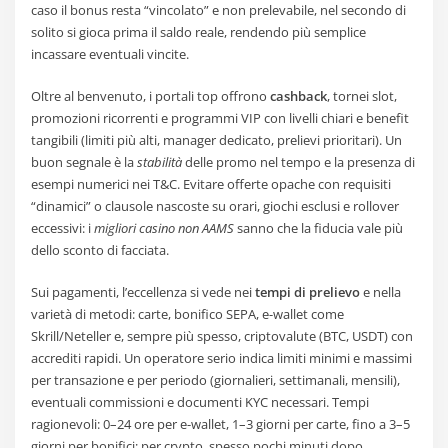
caso il bonus resta “vincolato” e non prelevabile, nel secondo di
solito si gioca prima il saldo reale, rendendo più semplice
incassare eventuali vincite.
Oltre al benvenuto, i portali top offrono
cashback
, tornei slot,
promozioni ricorrenti e programmi VIP con livelli chiari e benefit
tangibili (limiti più alti, manager dedicato, prelievi prioritari). Un
buon segnale è la
stabilità
delle promo nel tempo e la presenza di
esempi numerici nei T&C. Evitare offerte opache con requisiti
“dinamici” o clausole nascoste su orari, giochi esclusi e rollover
eccessivi: i
migliori casino non AAMS
sanno che la fiducia vale più
dello sconto di facciata.
Sui pagamenti, l’eccellenza si vede nei
tempi di prelievo
e nella
varietà di metodi: carte, bonifico SEPA, e-wallet come
Skrill/Neteller e, sempre più spesso, criptovalute (BTC, USDT) con
accrediti rapidi. Un operatore serio indica limiti minimi e massimi
per transazione e per periodo (giornalieri, settimanali, mensili),
eventuali commissioni e documenti KYC necessari. Tempi
ragionevoli: 0–24 ore per e-wallet, 1–3 giorni per carte, fino a 3–5
giorni per bonifici; per crypto, spesso pochi minuti dopo