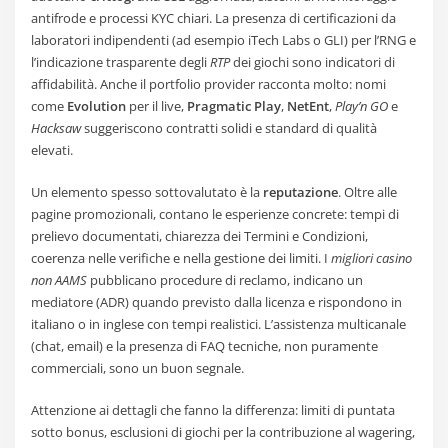
antifrode e processi KYC chiari. La presenza di certificazioni da
laboratori indipendenti (ad esempio iTech Labs o GLI) per l’RNG e
l’indicazione trasparente degli
RTP
dei giochi sono indicatori di
affidabilità. Anche il portfolio provider racconta molto: nomi
come
Evolution
per il live,
Pragmatic Play
,
NetEnt
,
Play’n GO
e
Hacksaw
suggeriscono contratti solidi e standard di qualità
elevati.
Un elemento spesso sottovalutato è la
reputazione
. Oltre alle
pagine promozionali, contano le esperienze concrete: tempi di
prelievo documentati, chiarezza dei Termini e Condizioni,
coerenza nelle verifiche e nella gestione dei limiti. I
migliori casino
non AAMS
pubblicano procedure di reclamo, indicano un
mediatore (ADR) quando previsto dalla licenza e rispondono in
italiano o in inglese con tempi realistici. L’assistenza multicanale
(chat, email) e la presenza di FAQ tecniche, non puramente
commerciali, sono un buon segnale.
Attenzione ai dettagli che fanno la differenza: limiti di puntata
sotto bonus, esclusioni di giochi per la contribuzione al wagering,