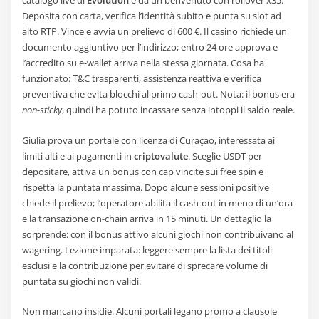
catalogo live di
Evolution
e da un benvenuto con rollover x35.
Deposita con carta, verifica l’identità subito e punta su slot ad
alto RTP. Vince e avvia un prelievo di 600 €. Il casino richiede un
documento aggiuntivo per l’indirizzo; entro 24 ore approva e
l’accredito su e-wallet arriva nella stessa giornata. Cosa ha
funzionato: T&C trasparenti, assistenza reattiva e verifica
preventiva che evita blocchi al primo cash-out. Nota: il bonus era
non-sticky
, quindi ha potuto incassare senza intoppi il saldo reale.
Giulia prova un portale con licenza di Curaçao, interessata ai
limiti alti e ai pagamenti in
criptovalute
. Sceglie USDT per
depositare, attiva un bonus con cap vincite sui free spin e
rispetta la puntata massima. Dopo alcune sessioni positive
chiede il prelievo; l’operatore abilita il cash-out in meno di un’ora
e la transazione on-chain arriva in 15 minuti. Un dettaglio la
sorprende: con il bonus attivo alcuni giochi non contribuivano al
wagering. Lezione imparata: leggere sempre la lista dei titoli
esclusi e la contribuzione per evitare di sprecare volume di
puntata su giochi non validi.
Non mancano insidie. Alcuni portali legano promo a clausole