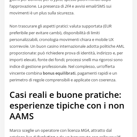
l’approvazione. La presenza di
2FA
e avvisi email/SMS sui
movimenti è un plus sulla sicurezza.
Non trascurare gli aspetti pratici: valuta supportata (EUR
preferibile per evitare cambi), disponibilità di limiti
personalizzabili, cronologia movimenti chiara e mobile UX
scorrevole. Un buon casino internazionale adotta politiche AML
proporzionate: può richiedere prova di identità, indirizzo e, per
importi elevati, fonte dei fondi; processi snelli ma rigorosi sono
indice di gestione professionale. Nel complesso, un’offerta
vincente combina
bonus equilibrati
, pagamenti rapidi e un
perimetro di regole comprensibili e applicate con coerenza.
Casi reali e buone pratiche:
esperienze tipiche con i non
AAMS
Marco sceglie un operatore con licenza
MGA
, attratto dal