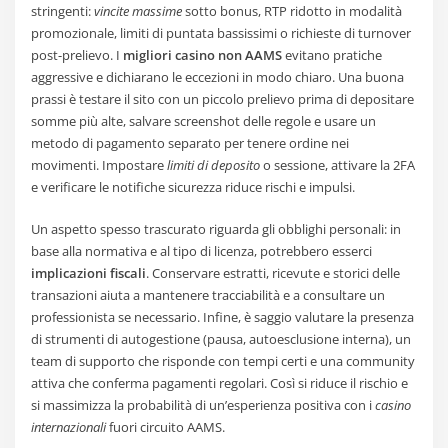
stringenti:
vincite massime
sotto bonus, RTP ridotto in modalità
promozionale, limiti di puntata bassissimi o richieste di turnover
post-prelievo. I
migliori casino non AAMS
evitano pratiche
aggressive e dichiarano le eccezioni in modo chiaro. Una buona
prassi è testare il sito con un piccolo prelievo prima di depositare
somme più alte, salvare screenshot delle regole e usare un
metodo di pagamento separato per tenere ordine nei
movimenti. Impostare
limiti di deposito
o sessione, attivare la 2FA
e verificare le notifiche sicurezza riduce rischi e impulsi.
Un aspetto spesso trascurato riguarda gli obblighi personali: in
base alla normativa e al tipo di licenza, potrebbero esserci
implicazioni fiscali
. Conservare estratti, ricevute e storici delle
transazioni aiuta a mantenere tracciabilità e a consultare un
professionista se necessario. Infine, è saggio valutare la presenza
di strumenti di autogestione (pausa, autoesclusione interna), un
team di supporto che risponde con tempi certi e una community
attiva che conferma pagamenti regolari. Così si riduce il rischio e
si massimizza la probabilità di un’esperienza positiva con i
casino
internazionali
fuori circuito AAMS.