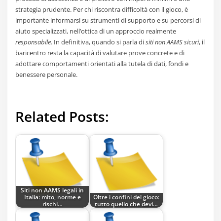
strategia prudente. Per chi riscontra difficoltà con il gioco, è
importante informarsi su strumenti di supporto e su percorsi di
aiuto specializzati, nell’ottica di un approccio realmente
responsabile
. In definitiva, quando si parla di
siti non AAMS sicuri
, il
baricentro resta la capacità di valutare prove concrete e di
adottare comportamenti orientati alla tutela di dati, fondi e
benessere personale.
Related Posts:
Siti non AAMS legali in
Italia: mito, norme e
Oltre i confini del gioco:
rischi…
tutto quello che devi…