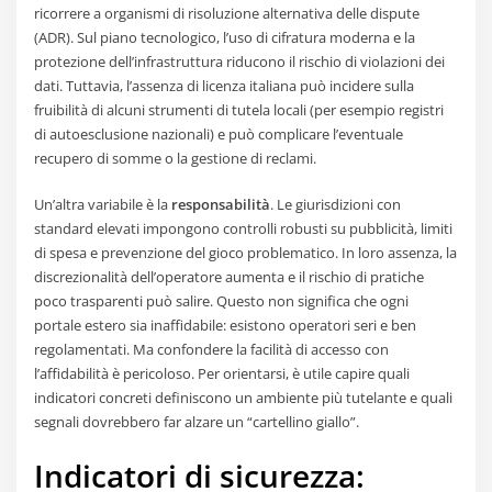
ricorrere a organismi di risoluzione alternativa delle dispute
(ADR). Sul piano tecnologico, l’uso di cifratura moderna e la
protezione dell’infrastruttura riducono il rischio di violazioni dei
dati. Tuttavia, l’assenza di licenza italiana può incidere sulla
fruibilità di alcuni strumenti di tutela locali (per esempio registri
di autoesclusione nazionali) e può complicare l’eventuale
recupero di somme o la gestione di reclami.
Un’altra variabile è la
responsabilità
. Le giurisdizioni con
standard elevati impongono controlli robusti su pubblicità, limiti
di spesa e prevenzione del gioco problematico. In loro assenza, la
discrezionalità dell’operatore aumenta e il rischio di pratiche
poco trasparenti può salire. Questo non significa che ogni
portale estero sia inaffidabile: esistono operatori seri e ben
regolamentati. Ma confondere la facilità di accesso con
l’affidabilità è pericoloso. Per orientarsi, è utile capire quali
indicatori concreti definiscono un ambiente più tutelante e quali
segnali dovrebbero far alzare un “cartellino giallo”.
Indicatori di sicurezza: