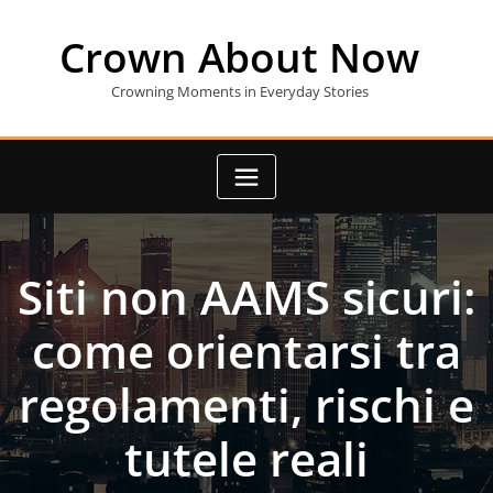
Skip
to
Crown About Now
content
Crowning Moments in Everyday Stories
Siti non AAMS sicuri:
come orientarsi tra
regolamenti, rischi e
tutele reali