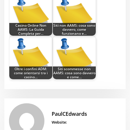
Casino Online Non
Siti non AAMS: cosa sono
AAMS: La Guida
davvero, come
Completa per…
funzionano e…
Oltre i confini ADM:
Siti scommesse non
come orientarsi tra i
AAMS: cosa sono davvero
casino…
e come…
PaulCEdwards
Website: