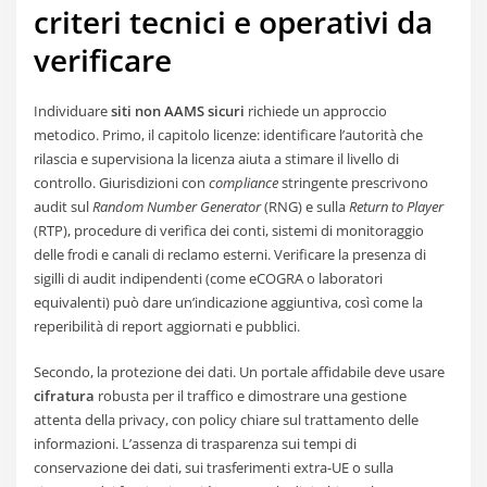
criteri tecnici e operativi da
verificare
Individuare
siti non AAMS sicuri
richiede un approccio
metodico. Primo, il capitolo licenze: identificare l’autorità che
rilascia e supervisiona la licenza aiuta a stimare il livello di
controllo. Giurisdizioni con
compliance
stringente prescrivono
audit sul
Random Number Generator
(RNG) e sulla
Return to Player
(RTP), procedure di verifica dei conti, sistemi di monitoraggio
delle frodi e canali di reclamo esterni. Verificare la presenza di
sigilli di audit indipendenti (come eCOGRA o laboratori
equivalenti) può dare un’indicazione aggiuntiva, così come la
reperibilità di report aggiornati e pubblici.
Secondo, la protezione dei dati. Un portale affidabile deve usare
cifratura
robusta per il traffico e dimostrare una gestione
attenta della privacy, con policy chiare sul trattamento delle
informazioni. L’assenza di trasparenza sui tempi di
conservazione dei dati, sui trasferimenti extra-UE o sulla