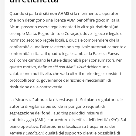
Quando si parla di
siti non AAMS
si fa riferimento a operatori
che non detengono una licenza ADM per offrire gioco in Italia.
Alcuni possono essere regolamentati in altre giurisdizioni (ad
esempio Malta, Regno Unito o Curaçao), dove il gioco è legale e
normato secondo regole locali. È cruciale comprendere che la
conformità a una licenza estera non equivale automaticamente a
conformità in Italia: il quadro legale cambia da Paese a Paese,
così come cambiano le tutele disponibili per i consumatori. Per
questo motivo, definire
siti non AAMS sicuri
richiede una
valutazione multilivello, che vada oltre il marketing e consideri
protocolli tecnici, governance del rischio e meccanismi di
risoluzione delle controversie.
La “sicurezza” abbraccia diversi aspetti. Sul piano regolatorio, le
autorità di vigilanza più solide impongono requisiti di
segregazione dei fondi
, auditing periodici, misure di
antiriciclaggio (AML) e procedure di verifica dell’identità (KYC). Sul
piano operativo, l’attenzione si focalizza su trasparenza dei
Termini e Condizioni
, qualità del supporto clienti e possibilità di