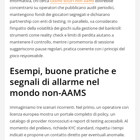
informativa, chi cerca
casino sicuri non aams
dovrebbe
concentrarsi su operatori che pubblicano audit periodici,
mantengono fondi dei giocatori segregati e dichiarano
partnership con enti di testing. In parallelo, va considerato
l’impatto della volatilità dei giochi sulla gestione del bankroll:
strumenti come reality check e limiti di perdita aiutano a
mantenere il controllo, mentre i promemoria di sessione
suggeriscono pause regolari, pratica coerente con i principi del
gioco responsabile
.
Esempi, buone pratiche e
segnali di allarme nel
mondo non-AAMS
Immaginiamo tre scenari ricorrenti. Nel primo, un operatore con
licenza europea mostra un portale completo di policy, un
catalogo di provider riconosciuti e report di testing accessibili. Al
momento del prelievo, richiede KYC standard, rispetta i tempi
indicati e propone un contatto diretto per eventuali anomalie.