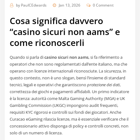
by
PaulCEdwards
Jan 13, 2026
0 Comment
Cosa significa davvero
“casino sicuri non aams” e
come riconoscerli
Quando si parla di
casino sicuri non aams
, si fa riferimento a
operatori che non sono regolamentati dall’ente italiano, ma che
operano con licenze internazionali riconosciute. La sicurezza, in
questo contesto, non è uno slogan, bensì l’insieme di standard
tecnici, legali e operativi che garantiscono
protezione dei dati
,
correttezza dei giochi e pagamenti affidabili. Un primo indicatore
è la licenza: autorità come Malta Gaming Authority (MGA) e UK
Gambling Commission (UKGC) impongono audit frequenti,
requisiti KYC rigorosi e controlli sui fondi dei giocatori. Anche
Curacao eGaming rilascia licenze, ma è essenziale verificare che il
concessionario attivo disponga di policy e controlli concreti, non
solo di un numero di licenza.