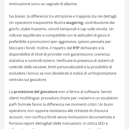
motivazione sono un segnale di allarme.
Sui
bonus
, la differenza tra attrazione e trappola sta nei dettagli.
Un operatore trasparente illustra
wagering
, contribuzione dei
giochi, stake massimo, vincoli temporali e cap sulle vincite. Un
rollover equilibrato e compatibile con le abitudini di gioco è
preferibile a promozioni iper aggressive, spesso pensate per
bloccare i fondi. Inoltre, il rispetto del
RTP
dichiarato e la
disponibilità di titoli di provider noti garantiscono coerenza
statistica e controlli esterni. Verificare la presenza di sistemi di
controllo della sessione
, limiti personalizzabili e la possibilità di
escludere i bonus se non desiderati è indice di un’impostazione
centrata sul giocatore.
La
protezione del giocatore
non si ferma al software. Servizi
clienti multilingue, procedure chiare per i reclami e un escalation
path formale fanno la differenza nei momenti critici. Un buon
operatore non oppone resistenza alle richieste di chiusura
account, non confisca fondi senza motivazioni documentate e
fornisce report dettagliati delle transazioni. In ottica SEO e