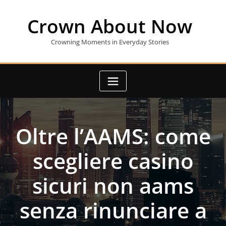
Skip
to
Crown About Now
content
Crowning Moments in Everyday Stories
Oltre l’AAMS: come
scegliere casino
sicuri non aams
senza rinunciare a