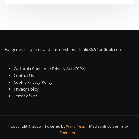
For general inquiries and partnerships:
Thfuld862@outlook.com
California Consumer Privacy Act (CCPA)
Contact Us
Cookie Privacy Policy
Privacy Policy
Terms of Use
Copyright © 2026 | Powered by
WordPress
|
MadisonBlog theme by
ThemeArile