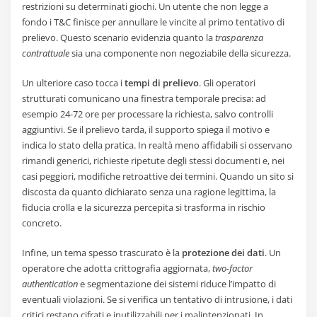
restrizioni su determinati giochi. Un utente che non legge a
fondo i T&C finisce per annullare le vincite al primo tentativo di
prelievo. Questo scenario evidenzia quanto la
trasparenza
contrattuale
sia una componente non negoziabile della sicurezza.
Un ulteriore caso tocca i
tempi di prelievo
. Gli operatori
strutturati comunicano una finestra temporale precisa: ad
esempio 24-72 ore per processare la richiesta, salvo controlli
aggiuntivi. Se il prelievo tarda, il supporto spiega il motivo e
indica lo stato della pratica. In realtà meno affidabili si osservano
rimandi generici, richieste ripetute degli stessi documenti e, nei
casi peggiori, modifiche retroattive dei termini. Quando un sito si
discosta da quanto dichiarato senza una ragione legittima, la
fiducia crolla e la sicurezza percepita si trasforma in rischio
concreto.
Infine, un tema spesso trascurato è la
protezione dei dati
. Un
operatore che adotta crittografia aggiornata,
two-factor
authentication
e segmentazione dei sistemi riduce l’impatto di
eventuali violazioni. Se si verifica un tentativo di intrusione, i dati
critici restano cifrati e inutilizzabili per i malintenzionati. In