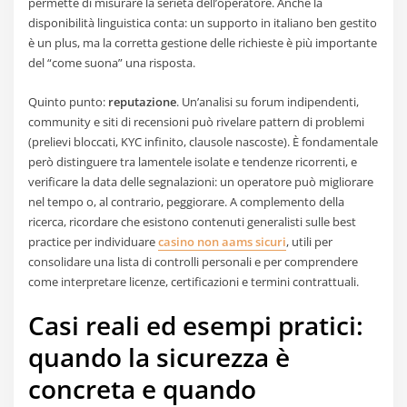
permette di misurare la serietà dell’operatore. Anche la
disponibilità linguistica conta: un supporto in italiano ben gestito
è un plus, ma la corretta gestione delle richieste è più importante
del “come suona” una risposta.
Quinto punto:
reputazione
. Un’analisi su forum indipendenti,
community e siti di recensioni può rivelare pattern di problemi
(prelievi bloccati, KYC infinito, clausole nascoste). È fondamentale
però distinguere tra lamentele isolate e tendenze ricorrenti, e
verificare la data delle segnalazioni: un operatore può migliorare
nel tempo o, al contrario, peggiorare. A complemento della
ricerca, ricordare che esistono contenuti generalisti sulle best
practice per individuare
casino non aams sicuri
, utili per
consolidare una lista di controlli personali e per comprendere
come interpretare licenze, certificazioni e termini contrattuali.
Casi reali ed esempi pratici:
quando la sicurezza è
concreta e quando