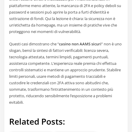
piattaforme meno attente, la mancanza di 2FA e policy deboli su
password e sessioni può aprire la porta a furti d’identità e
sottrazione di fondi. Qui la lezione è chiara: la sicurezza non è
un’etichetta da homepage, ma un insieme di pratiche vive che
proteggono nei momenti di vulnerabilità.
Questi casi dimostrano che “
casino non AAMS sicuri
” non è uno
slogan, bensì la sintesi di fattori verificabili: licenza severa,
tecnologia attestata, termini limpidi, pagamenti puntuali,
assistenza competente. L’esperienza reale premia chi effettua
controlli sistematici e mantiene un approccio prudente. Stabilire
limiti personali, usare metodi di pagamento tracciabili e
custodire le credenziali con 2FA attiva sono abitudini che,
sommate, trasformano l’intrattenimento in un contesto più
protetto, riducendo sensibilmente l’esposizione a problemi
evitabili.
Related Posts: