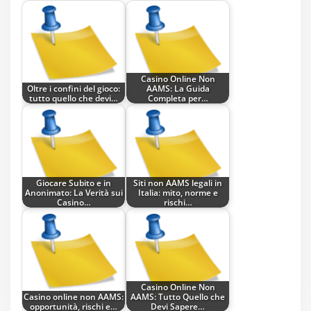
Casino Online Non
Oltre i confini del gioco:
AAMS: La Guida
tutto quello che devi…
Completa per…
Giocare Subito e in
Siti non AAMS legali in
Anonimato: La Verità sui
Italia: mito, norme e
Casino…
rischi…
Casino Online Non
Casino online non AAMS:
AAMS: Tutto Quello che
opportunità, rischi e…
Devi Sapere…