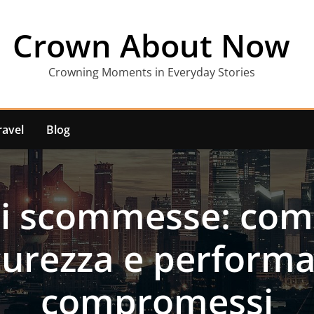
Crown About Now
Crowning Moments in Everyday Stories
ravel
Blog
iti scommesse: com
icurezza e perform
compromessi