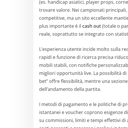
(es. handicap asiatici, player props, corne
trovare valore. Nei campionati principali,
competitive, ma un sito eccellente mantie
plus importante è il
cash out
(totale o par
reale, soprattutto se integrato con statist
L’esperienza utente incide molto sulla redd
rapidi e funzione di ricerca precisa riduco
mobili stabili, con notifiche personalizza
migliori opportunità live. La possibilità d
bet” offre flessibilità, mentre una sezione 
dell’andamento della partita.
I metodi di pagamento e le politiche di pr
istantanei e voucher coprono esigenze di
su commissioni, limiti e tempi effettivi d