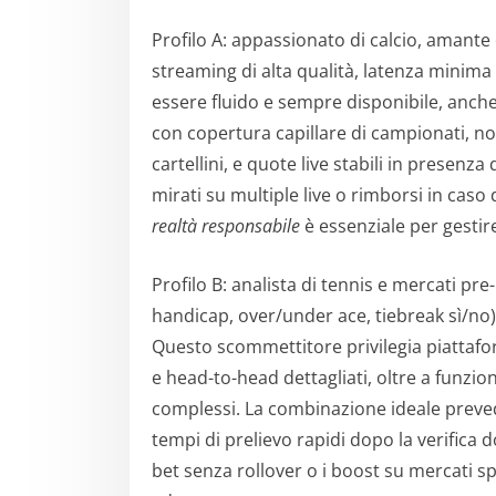
Profilo A: appassionato di calcio, amante
streaming di alta qualità, latenza minima e
essere fluido e sempre disponibile, anche
con copertura capillare di campionati, no
cartellini, e quote live stabili in presenz
mirati su multiple live o rimborsi in caso 
realtà responsabile
è essenziale per gestir
Profilo B: analista di tennis e mercati p
handicap, over/under ace, tiebreak sì/no) 
Questo scommettitore privilegia piattafor
e head-to-head dettagliati, oltre a funzion
complessi. La combinazione ideale prev
tempi di prelievo rapidi dopo la verifica 
bet senza rollover o i boost su mercati spe