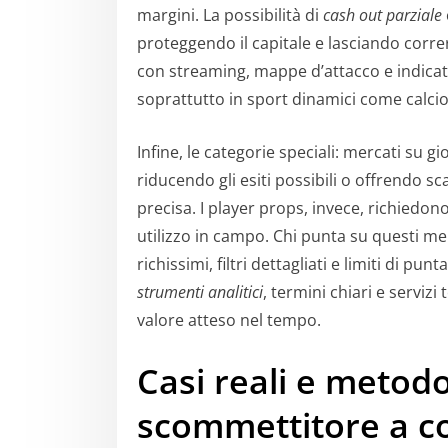
margini. La possibilità di
cash out parziale
proteggendo il capitale e lasciando corr
con streaming, mappe d’attacco e indicator
soprattutto in sport dinamici come calcio
Infine, le categorie speciali: mercati su g
riducendo gli esiti possibili o offrendo s
precisa. I player props, invece, richiedon
utilizzo in campo. Chi punta su questi mer
richissimi, filtri dettagliati e limiti di 
strumenti analitici
, termini chiari e servizi
valore atteso nel tempo.
Casi reali e metodo 
scommettitore a c