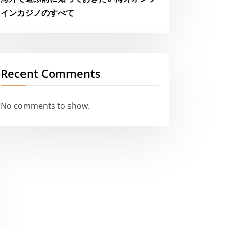
インカジノのすべて
Recent Comments
No comments to show.