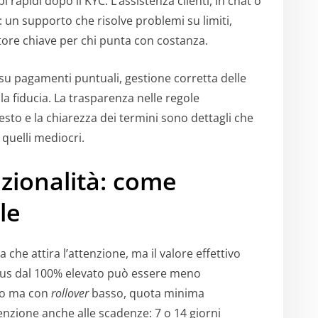
i rapidi dopo il KYC. L’assistenza clienti, in chat o
 un supporto che risolve problemi su limiti,
tore chiave per chi punta con costanza.
 su pagamenti puntuali, gestione corretta delle
la fiducia. La trasparenza nelle regole
sto e la chiarezza dei termini sono dettagli che
 quelli mediocri.
zionalità: come
le
 che attira l’attenzione, ma il valore effettivo
onus dal 100% elevato può essere meno
uto ma con
rollover
basso, quota minima
enzione anche alle scadenze: 7 o 14 giorni