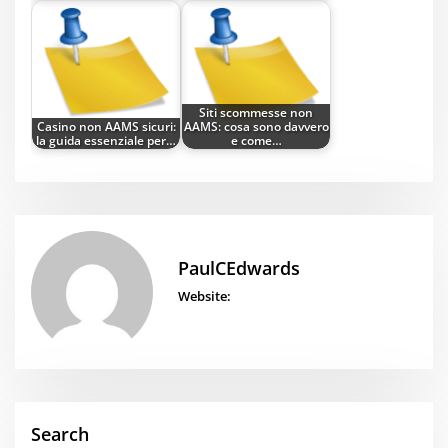
Siti scommesse non
Casino non AAMS sicuri:
AAMS: cosa sono davvero
la guida essenziale per…
e come…
PaulCEdwards
Website:
Search