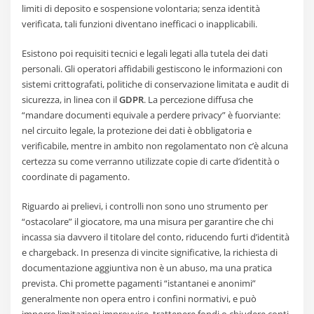
limiti di deposito e sospensione volontaria; senza identità
verificata, tali funzioni diventano inefficaci o inapplicabili.
Esistono poi requisiti tecnici e legali legati alla tutela dei dati
personali. Gli operatori affidabili gestiscono le informazioni con
sistemi crittografati, politiche di conservazione limitata e audit di
sicurezza, in linea con il
GDPR
. La percezione diffusa che
“mandare documenti equivale a perdere privacy” è fuorviante:
nel circuito legale, la protezione dei dati è obbligatoria e
verificabile, mentre in ambito non regolamentato non c’è alcuna
certezza su come verranno utilizzate copie di carte d’identità o
coordinate di pagamento.
Riguardo ai prelievi, i controlli non sono uno strumento per
“ostacolare” il giocatore, ma una misura per garantire che chi
incassa sia davvero il titolare del conto, riducendo furti d’identità
e chargeback. In presenza di vincite significative, la richiesta di
documentazione aggiuntiva non è un abuso, ma una pratica
prevista. Chi promette pagamenti “istantanei e anonimi”
generalmente non opera entro i confini normativi, e può