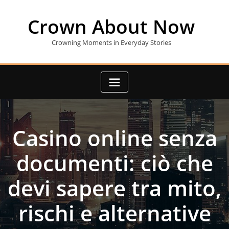
Skip
to
Crown About Now
content
Crowning Moments in Everyday Stories
Casino online senza
documenti: ciò che
devi sapere tra mito,
rischi e alternative