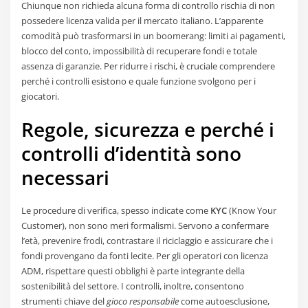
Chiunque non richieda alcuna forma di controllo rischia di non
possedere licenza valida per il mercato italiano. L’apparente
comodità può trasformarsi in un boomerang: limiti ai pagamenti,
blocco del conto, impossibilità di recuperare fondi e totale
assenza di garanzie. Per ridurre i rischi, è cruciale comprendere
perché i controlli esistono e quale funzione svolgono per i
giocatori.
Regole, sicurezza e perché i
controlli d’identità sono
necessari
Le procedure di verifica, spesso indicate come
KYC
(Know Your
Customer), non sono meri formalismi. Servono a confermare
l’età, prevenire frodi, contrastare il riciclaggio e assicurare che i
fondi provengano da fonti lecite. Per gli operatori con licenza
ADM, rispettare questi obblighi è parte integrante della
sostenibilità del settore. I controlli, inoltre, consentono
strumenti chiave del
gioco responsabile
come autoesclusione,