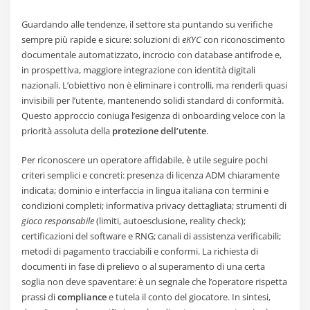
Guardando alle tendenze, il settore sta puntando su verifiche
sempre più rapide e sicure: soluzioni di
eKYC
con riconoscimento
documentale automatizzato, incrocio con database antifrode e,
in prospettiva, maggiore integrazione con identità digitali
nazionali. L’obiettivo non è eliminare i controlli, ma renderli quasi
invisibili per l’utente, mantenendo solidi standard di conformità.
Questo approccio coniuga l’esigenza di onboarding veloce con la
priorità assoluta della
protezione dell’utente
.
Per riconoscere un operatore affidabile, è utile seguire pochi
criteri semplici e concreti: presenza di licenza ADM chiaramente
indicata; dominio e interfaccia in lingua italiana con termini e
condizioni completi; informativa privacy dettagliata; strumenti di
gioco responsabile
(limiti, autoesclusione, reality check);
certificazioni del software e RNG; canali di assistenza verificabili;
metodi di pagamento tracciabili e conformi. La richiesta di
documenti in fase di prelievo o al superamento di una certa
soglia non deve spaventare: è un segnale che l’operatore rispetta
prassi di
compliance
e tutela il conto del giocatore. In sintesi,