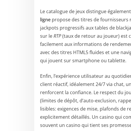
Le catalogue de jeux distingue également
ligne
propose des titres de fournisseurs 
jackpots progressifs aux tables de blackja
sur le
RTP
(taux de retour au joueur) est 
facilement aux informations de rendement 
avec des titres HTML5 fluides et une navi
qui jouent sur smartphone ou tablette.
Enfin, l’expérience utilisateur au quotidie
client réactif, idéalement 24/7 via chat, 
renforcent la confiance. Le respect du jo
(limites de dépôt, d’auto-exclusion, rapp
lisibles: exigences de mise, plafonds de re
explicitement détaillés. Un casino qui 
souvent un casino qui tient ses promesse