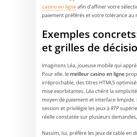
casino en ligne
afin d’affiner votre sélect
paiement préférés et votre tolérance au 
Exemples concrets
et grilles de décisi
Imaginons Léa, joueuse mobile qui appréc
Pour elle, le
meilleur casino en ligne
propo
irréprochable, des titres HTML5 optimisé
mise exorbitantes. Léa chérit la simplicit
moyen de paiement et interface limpide. E
session et privilégie les jeux à
RTP
supérieu
réelle constatée sur plusieurs demandes
Nassim, lui, préfère les jeux de table en 