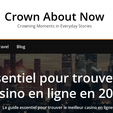
Crown About Now
Crowning Moments in Everyday Stories
ravel
Blog
entiel pour trouve
sino en ligne en 2
Le guide essentiel pour trouver le meilleur casino en lign