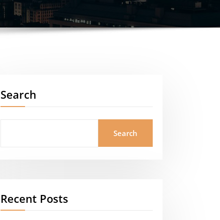
Search
Search
Recent Posts