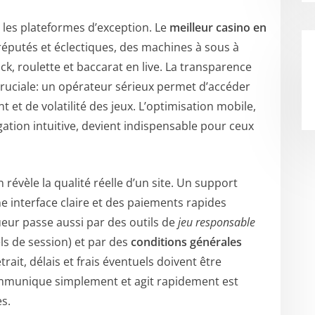
 les plateformes d’exception. Le
meilleur casino en
réputés et éclectiques, des machines à sous à
ck, roulette et baccarat en live. La transparence
cruciale: un opérateur sérieux permet d’accéder
et de volatilité des jeux. L’optimisation mobile,
gation intuitive, devient indispensable pour ceux
n révèle la qualité réelle d’un site. Un support
une interface claire et des paiements rapides
ueur passe aussi par des outils de
jeu responsable
els de session) et par des
conditions générales
trait, délais et frais éventuels doivent être
communique simplement et agit rapidement est
s.