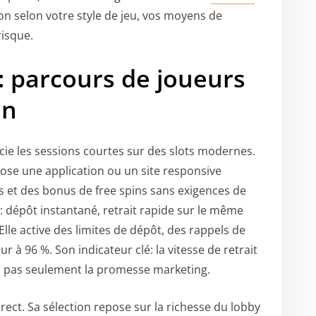
ion selon votre style de jeu, vos moyens de
risque.
: parcours de joueurs
on
ie les sessions courtes sur des slots modernes.
se une application ou un site responsive
s et des bonus de free spins sans exigences de
é: dépôt instantané, retrait rapide sur le même
lle active des limites de dépôt, des rappels de
r à 96 %. Son indicateur clé: la vitesse de retrait
, pas seulement la promesse marketing.
direct. Sa sélection repose sur la richesse du lobby