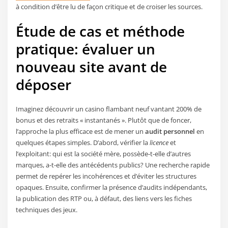
à condition d’être lu de façon critique et de croiser les sources.
Étude de cas et méthode
pratique: évaluer un
nouveau site avant de
déposer
Imaginez découvrir un casino flambant neuf vantant 200% de
bonus et des retraits « instantanés ». Plutôt que de foncer,
l’approche la plus efficace est de mener un
audit personnel
en
quelques étapes simples. D’abord, vérifier la
licence
et
l’exploitant: qui est la société mère, possède-t-elle d’autres
marques, a-t-elle des antécédents publics? Une recherche rapide
permet de repérer les incohérences et d’éviter les structures
opaques. Ensuite, confirmer la présence d’audits indépendants,
la publication des RTP ou, à défaut, des liens vers les fiches
techniques des jeux.