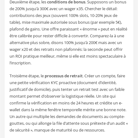
Deuxième étape, les
conditions de bonus
. Supposons un bonus
de 200% jusqu’à 300€ avec un wager x35. Chercher le détail:
contributions des jeux (souvent 100% slots, 10-20% jeux de
table), mise maximale autorisée sous bonus (par exemple 5€),
plafond de gains. Une offre paraissant « énorme » peut en réalité
être calibrée pour rester difficile à convertir. Comparez-la à une
alternative plus sobre, disons 100% jusqu’à 200€ mais avec un
wager x20 et des retraits non plafonnés: la seconde peut offrir
un ROI pratique meilleur, même si elle est moins spectaculaire à
l’inscription.
Troisième étape, le
processus de retrait
. Créer un compte, faire
une petite vérification KYC proactive (document d’identité,
justificatif de domicile), puis tenter un retrait test avec un faible
montant permet d’observer la logistique réelle. Un site qui
confirme la vérification en moins de 24 heures et crédite un e-
wallet dans la même fenêtre temporelle mérite une bonne note.
Un autre qui multiplie les demandes de documents au compte-
gouttes, ou qui allonge la file d’attente sous prétexte d’un audit «
de sécurité », manque de maturité ou de ressources.