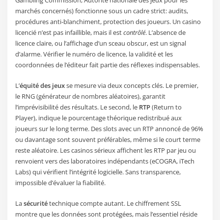
marchés concernés) fonctionne sous un cadre strict: audits,
procédures anti-blanchiment, protection des joueurs. Un casino
licencié n’est pas infaillible, mais il est
contrôlé
. L’absence de
licence claire, ou l’affichage d’un sceau obscur, est un signal
d’alarme. Vérifier le numéro de licence, la validité et les
coordonnées de l’éditeur fait partie des réflexes indispensables.
L’
équité des jeux
se mesure via deux concepts clés. Le premier,
le RNG (générateur de nombres aléatoires), garantit
l’imprévisibilité des résultats. Le second, le
RTP
(Return to
Player), indique le pourcentage théorique redistribué aux
joueurs sur le long terme. Des slots avec un RTP annoncé de 96%
ou davantage sont souvent préférables, même si le court terme
reste aléatoire. Les casinos sérieux affichent les RTP par jeu ou
renvoient vers des laboratoires indépendants (eCOGRA, iTech
Labs) qui vérifient l’intégrité logicielle. Sans transparence,
impossible d’évaluer la fiabilité.
La
sécurité
technique compte autant. Le chiffrement SSL
montre que les données sont protégées, mais l’essentiel réside