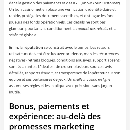
dans la gestion des paiements et des KYC (Know Your Customer).
Un bon casino met en place une vérification d’identité claire et
rapide, protège les documents sensibles, et distingue les fonds
joueurs des fonds opérationnels. Ces détails ne sont pas
glamour, pourtant, ils conditionnent la
rapidité des retraits
et la
sérénité globale.
Enfin, la
réputation
se construit avec le temps. Les retours
utilisateurs doivent être lus avec prudence, mais les récurrences
négatives (retraits bloqués, conditions abusives, support absent)
sont éclairantes. L’idéal est de croiser plusieurs sources: avis
détaillés, rapports d’audit, et transparence de l’opérateur sur son
équipe et ses partenaires de jeux. Un
meilleur casino en ligne
assume ses règles et les explique avec précision, sans jargon
inutile.
Bonus, paiements et
expérience: au-delà des
promesses marketing