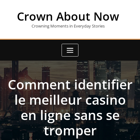
Skip
to
Crown About Now
content
Crowning Moments in Everyday Stories
Comment identifier
le meilleur casino
en ligne sans se
tromper