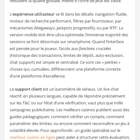
réduisent la qualité globale, même si l’offre de jeux est vaste.
L’
expérience utilisateur
se lit dans les détails: navigation fluide,
moteur de recherche performant, filtres par fournisseur, par
mécanismes (Megaways, jackpots progressifs), ou par RTP. La
version mobile doit être ultra-optimisée; l’immense majorité des
sessions se font désormais sur smartphone. Quand l’interface
est pensée pour le joueur, l’accès aux
fonctions cruciales
(historique des transactions, limites de dépôt, auto-exclusion,
chat support) est simple et centralisé. Ce sont ces « petites »
choses qui, cumulées, différencient une plateforme correcte
d’une plateforme d’excellence.
Le
support client
est un baromètre de sérieux. Un live chat
réactif, en plusieurs langues, capable de répondre précisément
sur les T&C ou sur l’état d’une vérification, vaut plus que mille
campagnes publicitaires. Les meilleurs casinos publient aussi des
guides pédagogiques: comment vérifier un compte, comment
paramétrer des limites, ou encore comment reconnaître un jeu à
volatilité élevée. Pour approfondir, un guide spécialisé sur le
meilleur casino en ligne
peut aider à structurer cette évaluation,