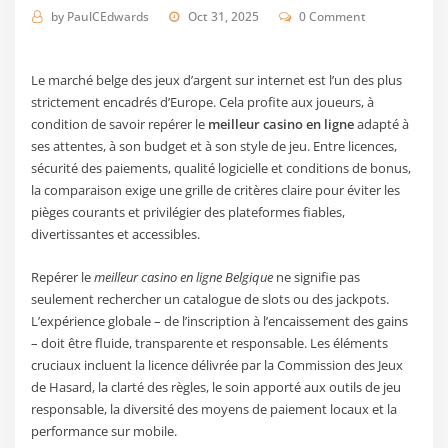
by
PaulCEdwards
Oct 31, 2025
0 Comment
Le marché belge des jeux d’argent sur internet est l’un des plus
strictement encadrés d’Europe. Cela profite aux joueurs, à
condition de savoir repérer le
meilleur casino en ligne
adapté à
ses attentes, à son budget et à son style de jeu. Entre licences,
sécurité des paiements, qualité logicielle et conditions de bonus,
la comparaison exige une grille de critères claire pour éviter les
pièges courants et privilégier des plateformes fiables,
divertissantes et accessibles.
Repérer le
meilleur casino en ligne Belgique
ne signifie pas
seulement rechercher un catalogue de slots ou des jackpots.
L’expérience globale – de l’inscription à l’encaissement des gains
– doit être fluide, transparente et responsable. Les éléments
cruciaux incluent la licence délivrée par la Commission des Jeux
de Hasard, la clarté des règles, le soin apporté aux outils de jeu
responsable, la diversité des moyens de paiement locaux et la
performance sur mobile.