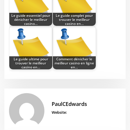
Le guide essentiel pour
Le guide complet pour
dénicher le meilleur
trouver le meilleur
casino…
casino en…
Le guide ultime pour
Comment dénicher le
trouver le meilleur
meilleur casino en ligne
casino en…
en…
PaulCEdwards
Website: