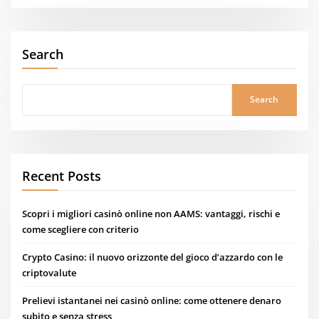
Search
Search
Recent Posts
Scopri i migliori casinò online non AAMS: vantaggi, rischi e
come scegliere con criterio
Crypto Casino: il nuovo orizzonte del gioco d’azzardo con le
criptovalute
Prelievi istantanei nei casinò online: come ottenere denaro
subito e senza stress