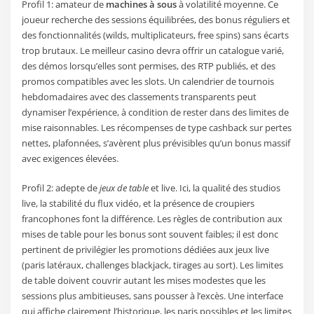
Profil 1: amateur de
machines à sous
à volatilité moyenne. Ce
joueur recherche des sessions équilibrées, des bonus réguliers et
des fonctionnalités (wilds, multiplicateurs, free spins) sans écarts
trop brutaux. Le meilleur casino devra offrir un catalogue varié,
des démos lorsqu’elles sont permises, des RTP publiés, et des
promos compatibles avec les slots. Un calendrier de tournois
hebdomadaires avec des classements transparents peut
dynamiser l’expérience, à condition de rester dans des limites de
mise raisonnables. Les récompenses de type cashback sur pertes
nettes, plafonnées, s’avèrent plus prévisibles qu’un bonus massif
avec exigences élevées.
Profil 2: adepte de
jeux de table
et live. Ici, la qualité des studios
live, la stabilité du flux vidéo, et la présence de croupiers
francophones font la différence. Les règles de contribution aux
mises de table pour les bonus sont souvent faibles; il est donc
pertinent de privilégier les promotions dédiées aux jeux live
(paris latéraux, challenges blackjack, tirages au sort). Les limites
de table doivent couvrir autant les mises modestes que les
sessions plus ambitieuses, sans pousser à l’excès. Une interface
qui affiche clairement l’historique, les paris possibles et les limites