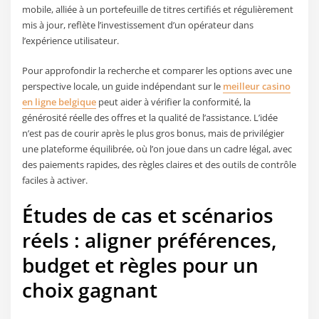
mobile, alliée à un portefeuille de titres certifiés et régulièrement
mis à jour, reflète l’investissement d’un opérateur dans
l’expérience utilisateur.
Pour approfondir la recherche et comparer les options avec une
perspective locale, un guide indépendant sur le
meilleur casino
en ligne belgique
peut aider à vérifier la conformité, la
générosité réelle des offres et la qualité de l’assistance. L’idée
n’est pas de courir après le plus gros bonus, mais de privilégier
une plateforme équilibrée, où l’on joue dans un cadre légal, avec
des paiements rapides, des règles claires et des outils de contrôle
faciles à activer.
Études de cas et scénarios
réels : aligner préférences,
budget et règles pour un
choix gagnant