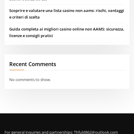
Scoprire e valutare una lista casino non aams: rischi, vantaggi
e criteri di scelta
Guida completa ai migliori casino online non AAMS: sicurezza,
licenze e consigli pratici
Recent Comments
No comments to show.
For general inquiries and partnerships:
Thfuld862@outlook.com