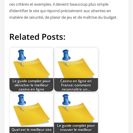
ces critères et exemples, il devient beaucoup plus simple
d’identifier le site qui répond précisément aux attentes en
matière de sécurité, de plaisir de jeu et de maîtrise du budget.
Related Posts:
Le guide complet pour
Casino en ligne en
dénicher le meilleur
France: comment
casino en ligne
reconnaître un…
Le guide complet pour
Quel est le meilleur site
trouver le meilleur