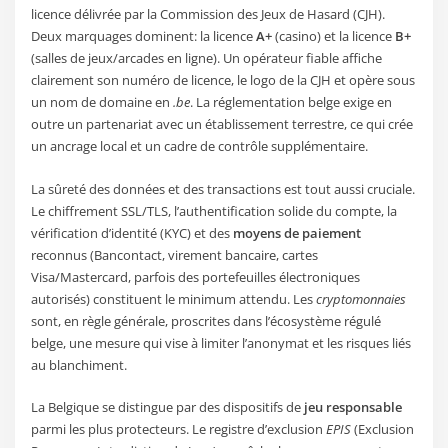
licence délivrée par la Commission des Jeux de Hasard (CJH).
Deux marquages dominent: la licence
A+
(casino) et la licence
B+
(salles de jeux/arcades en ligne). Un opérateur fiable affiche
clairement son numéro de licence, le logo de la CJH et opère sous
un nom de domaine en
.be
. La réglementation belge exige en
outre un partenariat avec un établissement terrestre, ce qui crée
un ancrage local et un cadre de contrôle supplémentaire.
La sûreté des données et des transactions est tout aussi cruciale.
Le chiffrement SSL/TLS, l’authentification solide du compte, la
vérification d’identité (KYC) et des
moyens de paiement
reconnus (Bancontact, virement bancaire, cartes
Visa/Mastercard, parfois des portefeuilles électroniques
autorisés) constituent le minimum attendu. Les
cryptomonnaies
sont, en règle générale, proscrites dans l’écosystème régulé
belge, une mesure qui vise à limiter l’anonymat et les risques liés
au blanchiment.
La Belgique se distingue par des dispositifs de
jeu responsable
parmi les plus protecteurs. Le registre d’exclusion
EPIS
(Exclusion