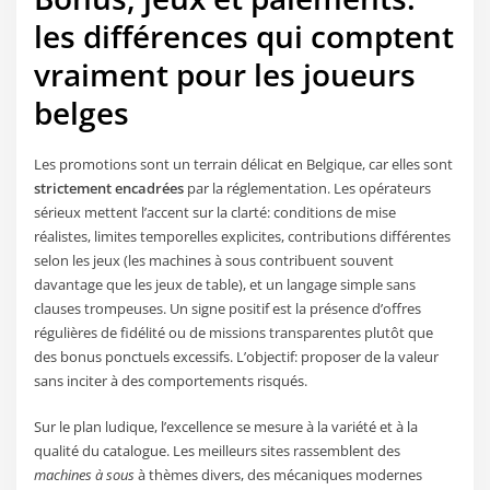
les différences qui comptent
vraiment pour les joueurs
belges
Les promotions sont un terrain délicat en Belgique, car elles sont
strictement encadrées
par la réglementation. Les opérateurs
sérieux mettent l’accent sur la clarté: conditions de mise
réalistes, limites temporelles explicites, contributions différentes
selon les jeux (les machines à sous contribuent souvent
davantage que les jeux de table), et un langage simple sans
clauses trompeuses. Un signe positif est la présence d’offres
régulières de fidélité ou de missions transparentes plutôt que
des bonus ponctuels excessifs. L’objectif: proposer de la valeur
sans inciter à des comportements risqués.
Sur le plan ludique, l’excellence se mesure à la variété et à la
qualité du catalogue. Les meilleurs sites rassemblent des
machines à sous
à thèmes divers, des mécaniques modernes