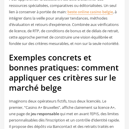
ressources spécialisées, comparatives ou éditorialisées. Un seul
lien à conserver à portée de main:
beste online casino belgie
, à
intégrer dans la veille pour analyser tendances, méthodes
d’évaluation et retours d’expérience. Combinée aux vérifications
de licence, de RTP, de conditions de bonus et de délais de retrait,
cette approche permet de construire une vision équilibrée et
fondée sur des critères mesurables, et non sur la seule notoriété.
Exemples concrets et
bonnes pratiques: comment
appliquer ces critères sur le
marché belge
Imaginons deux opérateurs fictifs, tous deux licenciés. Le
premier, “Casino A+ Bruxelles”, affiche clairement sa licence A+,
une page de
jeu responsable
qui met en avant l’EPIS, des limites
personnalisables dès l’inscription et un contrôle d’identité rapide.
Il propose des dépôts via Bancontact et des retraits traités en