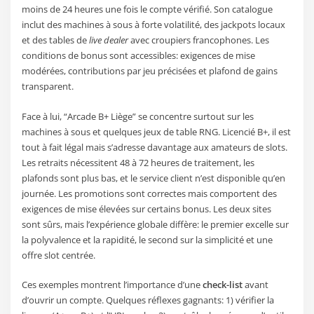
moins de 24 heures une fois le compte vérifié. Son catalogue
inclut des machines à sous à forte volatilité, des jackpots locaux
et des tables de
live dealer
avec croupiers francophones. Les
conditions de bonus sont accessibles: exigences de mise
modérées, contributions par jeu précisées et plafond de gains
transparent.
Face à lui, “Arcade B+ Liège” se concentre surtout sur les
machines à sous et quelques jeux de table RNG. Licencié B+, il est
tout à fait légal mais s’adresse davantage aux amateurs de slots.
Les retraits nécessitent 48 à 72 heures de traitement, les
plafonds sont plus bas, et le service client n’est disponible qu’en
journée. Les promotions sont correctes mais comportent des
exigences de mise élevées sur certains bonus. Les deux sites
sont sûrs, mais l’expérience globale diffère: le premier excelle sur
la polyvalence et la rapidité, le second sur la simplicité et une
offre slot centrée.
Ces exemples montrent l’importance d’une
check-list
avant
d’ouvrir un compte. Quelques réflexes gagnants: 1) vérifier la