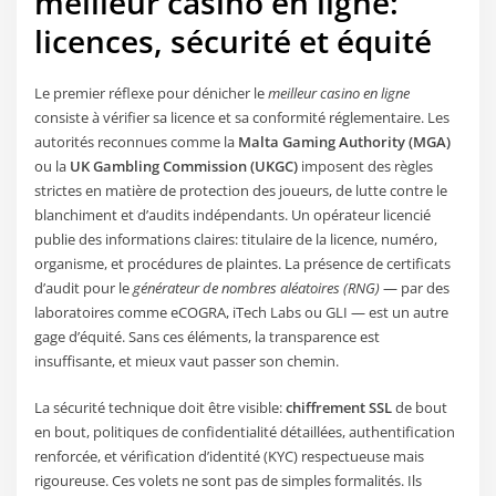
meilleur casino en ligne:
licences, sécurité et équité
Le premier réflexe pour dénicher le
meilleur casino en ligne
consiste à vérifier sa licence et sa conformité réglementaire. Les
autorités reconnues comme la
Malta Gaming Authority (MGA)
ou la
UK Gambling Commission (UKGC)
imposent des règles
strictes en matière de protection des joueurs, de lutte contre le
blanchiment et d’audits indépendants. Un opérateur licencié
publie des informations claires: titulaire de la licence, numéro,
organisme, et procédures de plaintes. La présence de certificats
d’audit pour le
générateur de nombres aléatoires (RNG)
— par des
laboratoires comme eCOGRA, iTech Labs ou GLI — est un autre
gage d’équité. Sans ces éléments, la transparence est
insuffisante, et mieux vaut passer son chemin.
La sécurité technique doit être visible:
chiffrement SSL
de bout
en bout, politiques de confidentialité détaillées, authentification
renforcée, et vérification d’identité (KYC) respectueuse mais
rigoureuse. Ces volets ne sont pas de simples formalités. Ils