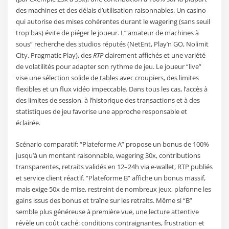
des machines et des délais d’utilisation raisonnables. Un casino
qui autorise des mises cohérentes durant le wagering (sans seuil
trop bas) évite de piéger le joueur. L’“amateur de machines à
sous” recherche des studios réputés (NetEnt, Play’n GO, Nolimit
City, Pragmatic Play), des
RTP
clairement affichés et une variété
de volatilités pour adapter son rythme de jeu. Le joueur “live”
vise une sélection solide de tables avec croupiers, des limites
flexibles et un flux vidéo impeccable. Dans tous les cas, l’accès à
des limites de session, à l’historique des transactions et à des
statistiques de jeu favorise une approche responsable et
éclairée.
Scénario comparatif: “Plateforme A” propose un bonus de 100%
jusqu’à un montant raisonnable, wagering 30x, contributions
transparentes, retraits validés en 12–24h via e-wallet, RTP publiés
et service client réactif. “Plateforme B” affiche un bonus massif,
mais exige 50x de mise, restreint de nombreux jeux, plafonne les
gains issus des bonus et traîne sur les retraits. Même si “B”
semble plus généreuse à première vue, une lecture attentive
révèle un coût caché: conditions contraignantes, frustration et