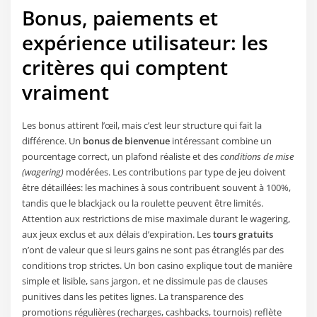
Bonus, paiements et
expérience utilisateur: les
critères qui comptent
vraiment
Les bonus attirent l’œil, mais c’est leur structure qui fait la
différence. Un
bonus de bienvenue
intéressant combine un
pourcentage correct, un plafond réaliste et des
conditions de mise
(wagering)
modérées. Les contributions par type de jeu doivent
être détaillées: les machines à sous contribuent souvent à 100%,
tandis que le blackjack ou la roulette peuvent être limités.
Attention aux restrictions de mise maximale durant le wagering,
aux jeux exclus et aux délais d’expiration. Les
tours gratuits
n’ont de valeur que si leurs gains ne sont pas étranglés par des
conditions trop strictes. Un bon casino explique tout de manière
simple et lisible, sans jargon, et ne dissimule pas de clauses
punitives dans les petites lignes. La transparence des
promotions régulières (recharges, cashbacks, tournois) reflète