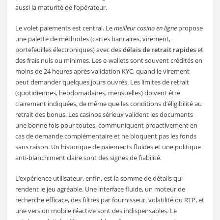
aussi la maturité de l’opérateur.
Le volet paiements est central. Le
meilleur casino en ligne
propose
une palette de méthodes (cartes bancaires, virement,
portefeuilles électroniques) avec des
délais de retrait rapides
et
des frais nuls ou minimes. Les e-wallets sont souvent crédités en
moins de 24 heures après validation KYC, quand le virement
peut demander quelques jours ouvrés. Les limites de retrait
(quotidiennes, hebdomadaires, mensuelles) doivent être
clairement indiquées, de même que les conditions d’éligibilité au
retrait des bonus. Les casinos sérieux valident les documents
une bonne fois pour toutes, communiquent proactivement en
cas de demande complémentaire et ne bloquent pas les fonds
sans raison. Un historique de paiements fluides et une politique
anti-blanchiment claire sont des signes de fiabilité.
L’expérience utilisateur, enfin, est la somme de détails qui
rendent le jeu agréable. Une interface fluide, un moteur de
recherche efficace, des filtres par fournisseur, volatilité ou RTP, et
une version mobile réactive sont des indispensables. Le