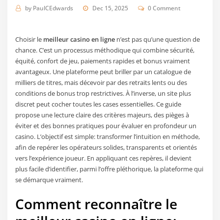
by
PaulCEdwards
Dec 15, 2025
0 Comment
Choisir le
meilleur casino en ligne
n’est pas qu’une question de
chance. C’est un processus méthodique qui combine sécurité,
équité, confort de jeu, paiements rapides et bonus vraiment
avantageux. Une plateforme peut briller par un catalogue de
milliers de titres, mais décevoir par des retraits lents ou des
conditions de bonus trop restrictives. À l’inverse, un site plus
discret peut cocher toutes les cases essentielles. Ce guide
propose une lecture claire des critères majeurs, des pièges à
éviter et des bonnes pratiques pour évaluer en profondeur un
casino. L’objectif est simple: transformer l’intuition en méthode,
afin de repérer les opérateurs solides, transparents et orientés
vers l’expérience joueur. En appliquant ces repères, il devient
plus facile d’identifier, parmi l’offre pléthorique, la plateforme qui
se démarque vraiment.
Comment reconnaître le