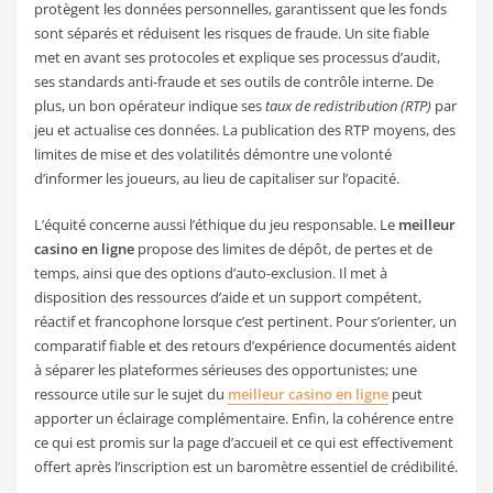
protègent les données personnelles, garantissent que les fonds
sont séparés et réduisent les risques de fraude. Un site fiable
met en avant ses protocoles et explique ses processus d’audit,
ses standards anti-fraude et ses outils de contrôle interne. De
plus, un bon opérateur indique ses
taux de redistribution (RTP)
par
jeu et actualise ces données. La publication des RTP moyens, des
limites de mise et des volatilités démontre une volonté
d’informer les joueurs, au lieu de capitaliser sur l’opacité.
L’équité concerne aussi l’éthique du jeu responsable. Le
meilleur
casino en ligne
propose des limites de dépôt, de pertes et de
temps, ainsi que des options d’auto-exclusion. Il met à
disposition des ressources d’aide et un support compétent,
réactif et francophone lorsque c’est pertinent. Pour s’orienter, un
comparatif fiable et des retours d’expérience documentés aident
à séparer les plateformes sérieuses des opportunistes; une
ressource utile sur le sujet du
meilleur casino en ligne
peut
apporter un éclairage complémentaire. Enfin, la cohérence entre
ce qui est promis sur la page d’accueil et ce qui est effectivement
offert après l’inscription est un baromètre essentiel de crédibilité.