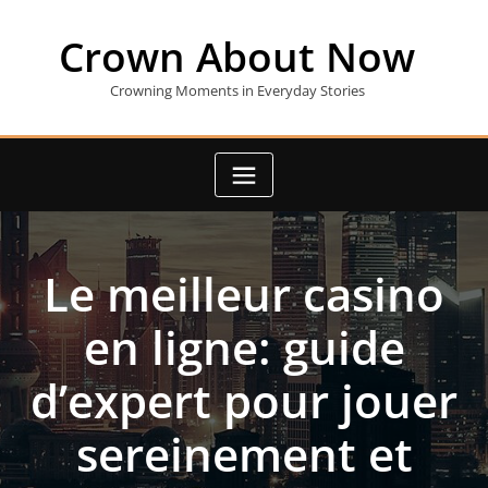
Skip
to
Crown About Now
content
Crowning Moments in Everyday Stories
Le meilleur casino
en ligne: guide
d’expert pour jouer
sereinement et