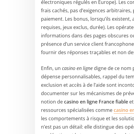
électroniques régulés en Europe). Les con
frais cachés, pas d’exigences arbitraires
paiement. Les bonus, lorsqu’ils existent,
requises, jeux exclus, durée). Les opéra
informations dans des pages obscures ou 
présence d’un service client francophone
fournir des réponses traçables et non d
Enfin, un
casino en ligne
digne de ce nom p
dépense personnalisables, rappel du temps
exclusion et accès à de l’aide sont inconto
documenter sur les mécanismes de prév
notion de
casino en ligne France fiable
et
ressources spécialisées comme
casino en
les comportements à risque et les soluti
n’est pas un détail: elle distingue des op