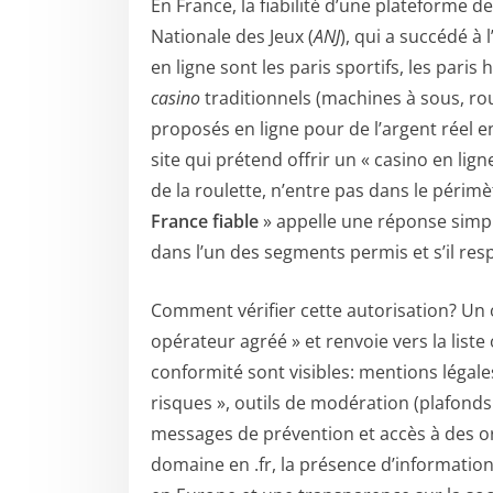
En France, la fiabilité d’une plateforme
Nationale des Jeux (
ANJ
), qui a succédé à 
en ligne sont les paris sportifs, les paris
casino
traditionnels (machines à sous, rou
proposés en ligne pour de l’argent réel e
site qui prétend offrir un « casino en lig
de la roulette, n’entre pas dans le périmèt
France fiable
» appelle une réponse simple:
dans l’un des segments permis et s’il res
Comment vérifier cette autorisation? Un o
opérateur agréé » et renvoie vers la liste 
conformité sont visibles: mentions légal
risques », outils de modération (plafonds
messages de prévention et accès à des or
domaine en .fr, la présence d’information