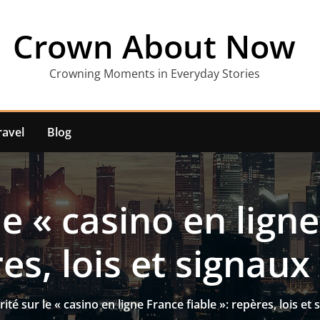
Crown About Now
Crowning Moments in Everyday Stories
ravel
Blog
le « casino en lign
es, lois et signaux
rité sur le « casino en ligne France fiable »: repères, lois et 