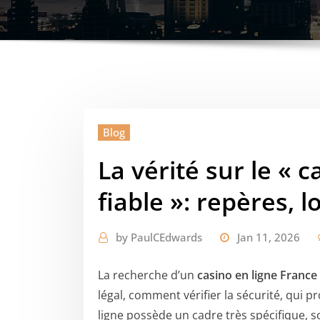
Blog
La vérité sur le « 
fiable »: repères, l
by
PaulCEdwards
Jan 11, 2026
La recherche d’un
casino en ligne France 
légal, comment vérifier la sécurité, qui p
ligne possède un cadre très spécifique, 