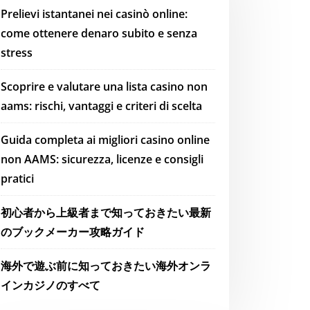
Prelievi istantanei nei casinò online:
come ottenere denaro subito e senza
stress
Scoprire e valutare una lista casino non
aams: rischi, vantaggi e criteri di scelta
Guida completa ai migliori casino online
non AAMS: sicurezza, licenze e consigli
pratici
初心者から上級者まで知っておきたい最新
のブックメーカー攻略ガイド
海外で遊ぶ前に知っておきたい海外オンラ
インカジノのすべて