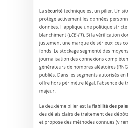
La
sécurité
technique est un pilier. Un sit
protège activement les données personnel
données. Il applique une politique stricte 
blanchiment (
LCB-FT
). Si la vérification
justement une marque de sérieux: ces con
fonds. Le stockage segmenté des moyens d
journalisation des connexions complètent c
générateurs de nombres aléatoires (RNG) 
publiés. Dans les segments autorisés en 
offre hors périmètre légal, l’absence de 
majeur.
Le deuxième pilier est la
fiabilité des pa
des délais clairs de traitement des dépôts
et propose des méthodes connues (vireme