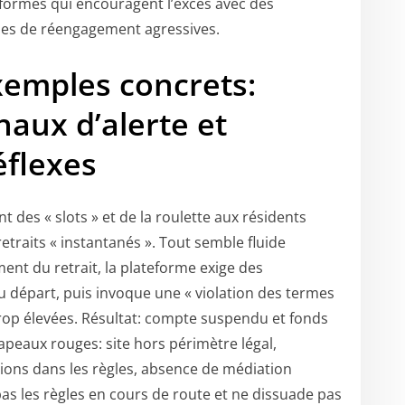
formes qui encouragent l’excès avec des
es de réengagement agressives.
xemples concrets:
naux d’alerte et
éflexes
nt des « slots » et de la roulette aux résidents
etraits « instantanés ». Tout semble fluide
nt du retrait, la plateforme exige des
 départ, puis invoque une « violation des termes
trop élevées. Résultat: compte suspendu et fonds
rapeaux rouges: site hors périmètre légal,
ions dans les règles, absence de médiation
as les règles en cours de route et ne dissuade pas