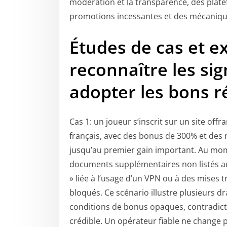
modération et la transparence, des plate
promotions incessantes et des mécaniqu
Études de cas et e
reconnaître les sig
adopter les bons r
Cas 1: un joueur s’inscrit sur un site offra
français, avec des bonus de 300% et des r
jusqu’au premier gain important. Au mome
documents supplémentaires non listés au
» liée à l’usage d’un VPN ou à des mises 
bloqués. Ce scénario illustre plusieurs d
conditions de bonus opaques, contradict
crédible. Un opérateur fiable ne change p