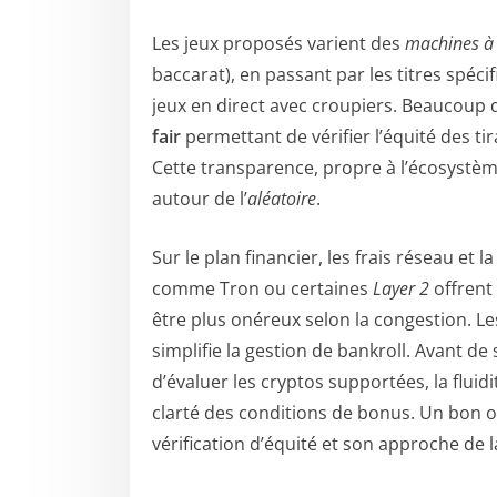
Les jeux proposés varient des
machines à
baccarat), en passant par les titres spéci
jeux en direct avec croupiers. Beaucoup
fair
permettant de vérifier l’équité des ti
Cette transparence, propre à l’écosystème
autour de l’
aléatoire
.
Sur le plan financier, les frais réseau et l
comme Tron ou certaines
Layer 2
offrent
être plus onéreux selon la congestion. L
simplifie la gestion de bankroll. Avant de 
d’évaluer les cryptos supportées, la fluidi
clarté des conditions de bonus. Un bon o
vérification d’équité et son approche de l