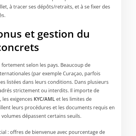
t, à tracer ses dépôts/retraits, et à se fixer des
ès.
onus et gestion du
concrets
e fortement selon les pays. Beaucoup de
ternationales (par exemple Curaçao, parfois
es listées dans leurs conditions. Dans plusieurs
cadrés strictement ou interdits. Il importe de
n, les exigences
KYC/AML
et les limites de
illent leurs procédures et les documents requis en
 volumes dépassent certains seuils.
cial : offres de bienvenue avec pourcentage de