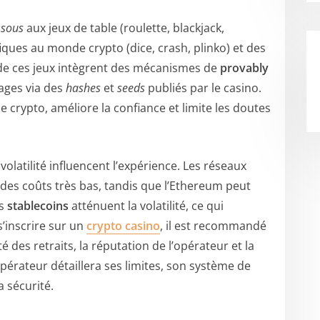
 sous
aux jeux de table (roulette, blackjack,
fiques au monde crypto (dice, crash, plinko) et des
 de ces jeux intègrent des mécanismes de
provably
rages via des
hashes
et
seeds
publiés par le casino.
 crypto, améliore la confiance et limite les doutes
a volatilité influencent l’expérience. Les réseaux
 des coûts très bas, tandis que l’Ethereum peut
es
stablecoins
atténuent la volatilité, ce qui
s’inscrire sur un
crypto casino
, il est recommandé
té des retraits, la réputation de l’opérateur et la
pérateur détaillera ses limites, son système de
a sécurité.