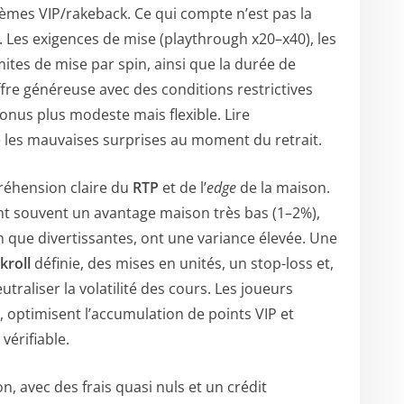
tèmes VIP/rakeback. Ce qui compte n’est pas la
ns. Les exigences de mise (playthrough x20–x40), les
limites de mise par spin, ainsi que la durée de
offre généreuse avec des conditions restrictives
onus plus modeste mais flexible. Lire
 les mauvaises surprises au moment du retrait.
réhension claire du
RTP
et de l’
edge
de la maison.
t souvent un avantage maison très bas (1–2%),
n que divertissantes, ont une variance élevée. Une
kroll
définie, des mises en unités, un stop-loss et,
traliser la volatilité des cours. Les joueurs
 optimisent l’accumulation de points VIP et
vérifiable.
, avec des frais quasi nuls et un crédit