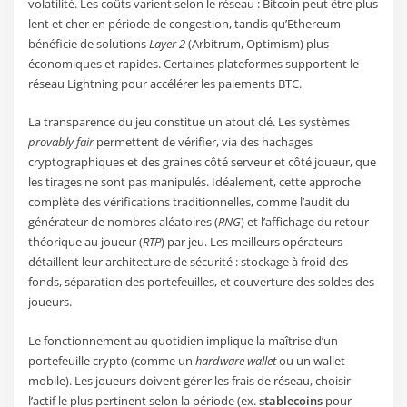
volatilité. Les coûts varient selon le réseau : Bitcoin peut être plus
lent et cher en période de congestion, tandis qu’Ethereum
bénéficie de solutions
Layer 2
(Arbitrum, Optimism) plus
économiques et rapides. Certaines plateformes supportent le
réseau Lightning pour accélérer les paiements BTC.
La transparence du jeu constitue un atout clé. Les systèmes
provably fair
permettent de vérifier, via des hachages
cryptographiques et des graines côté serveur et côté joueur, que
les tirages ne sont pas manipulés. Idéalement, cette approche
complète des vérifications traditionnelles, comme l’audit du
générateur de nombres aléatoires (
RNG
) et l’affichage du retour
théorique au joueur (
RTP
) par jeu. Les meilleurs opérateurs
détaillent leur architecture de sécurité : stockage à froid des
fonds, séparation des portefeuilles, et couverture des soldes des
joueurs.
Le fonctionnement au quotidien implique la maîtrise d’un
portefeuille crypto (comme un
hardware wallet
ou un wallet
mobile). Les joueurs doivent gérer les frais de réseau, choisir
l’actif le plus pertinent selon la période (ex.
stablecoins
pour