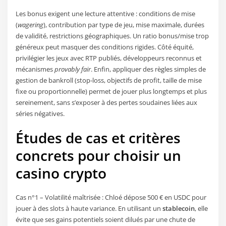
Les bonus exigent une lecture attentive : conditions de mise
(
wagering
), contribution par type de jeu, mise maximale, durées
de validité, restrictions géographiques. Un ratio bonus/mise trop
généreux peut masquer des conditions rigides. Côté équité,
privilégier les jeux avec RTP publiés, développeurs reconnus et
mécanismes
provably fair
. Enfin, appliquer des règles simples de
gestion de bankroll (stop-loss, objectifs de profit, taille de mise
fixe ou proportionnelle) permet de jouer plus longtemps et plus
sereinement, sans s’exposer à des pertes soudaines liées aux
séries négatives.
Études de cas et critères
concrets pour choisir un
casino crypto
Cas n°1 – Volatilité maîtrisée : Chloé dépose 500 € en USDC pour
jouer à des slots à haute variance. En utilisant un
stablecoin
, elle
évite que ses gains potentiels soient dilués par une chute de