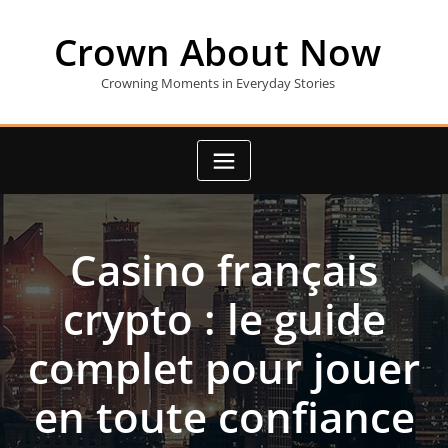
Skip
to
Crown About Now
content
Crowning Moments in Everyday Stories
Casino français
crypto : le guide
complet pour jouer
en toute confiance