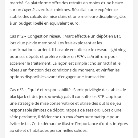
marché. Sa plateforme offre des retraits en moins d’une heure
sur un
Layer 2
, avec frais minimes. Résultat : une expérience
stable, des calculs de mise clairs et une meilleure discipline grâce
à un budget libellé en équivalent euro.
Cas n°2 – Congestion réseau : Marc effectue un dépôt en BTC
lors d’un pic de mempool. Les frais explosent et les
confirmations tardent. Il bascule ensuite sur le réseau Lightning
pour ses dépôts et préfère retirer en
ETH
via Arbitrum pour
accélérer le traitement. La leçon est simple : choisir l’actif et le
réseau en fonction des conditions du moment, et vérifier les
options disponibles avant d’engager une transaction.
Cas n°3 – Équité et responsabilité : Samir privilégie des tables de
blackjack et des jeux
provably fair
. Il consulte les RTP, applique
une stratégie de mise conservatrice et utilise des outils de jeu
responsable (limites de dépôt, rappels de session). Lors d’une
série perdante, il déclenche un
cool-down
automatique pour
éviter le tilt. Cette démarche illustre l’importance d’outils intégrés
au site et d’habitudes personnelles solides.