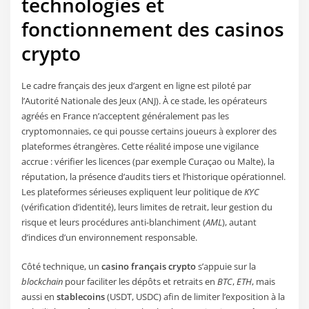
technologies et
fonctionnement des casinos
crypto
Le cadre français des jeux d’argent en ligne est piloté par
l’Autorité Nationale des Jeux (ANJ). À ce stade, les opérateurs
agréés en France n’acceptent généralement pas les
cryptomonnaies, ce qui pousse certains joueurs à explorer des
plateformes étrangères. Cette réalité impose une vigilance
accrue : vérifier les licences (par exemple Curaçao ou Malte), la
réputation, la présence d’audits tiers et l’historique opérationnel.
Les plateformes sérieuses expliquent leur politique de
KYC
(vérification d’identité), leurs limites de retrait, leur gestion du
risque et leurs procédures anti-blanchiment (
AML
), autant
d’indices d’un environnement responsable.
Côté technique, un
casino français crypto
s’appuie sur la
blockchain
pour faciliter les dépôts et retraits en
BTC
,
ETH
, mais
aussi en
stablecoins
(USDT, USDC) afin de limiter l’exposition à la