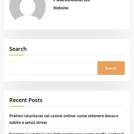
Website:
Search
Search
Recent Posts
Prelievi istantanei nei casinò online: come ottenere denaro
subito e senza stress