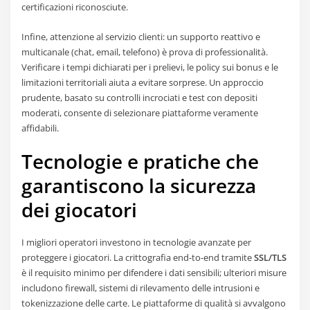
certificazioni riconosciute.
Infine, attenzione al servizio clienti: un supporto reattivo e
multicanale (chat, email, telefono) è prova di professionalità.
Verificare i tempi dichiarati per i prelievi, le policy sui bonus e le
limitazioni territoriali aiuta a evitare sorprese. Un approccio
prudente, basato su controlli incrociati e test con depositi
moderati, consente di selezionare piattaforme veramente
affidabili.
Tecnologie e pratiche che
garantiscono la sicurezza
dei giocatori
I migliori operatori investono in tecnologie avanzate per
proteggere i giocatori. La crittografia end-to-end tramite
SSL/TLS
è il requisito minimo per difendere i dati sensibili; ulteriori misure
includono firewall, sistemi di rilevamento delle intrusioni e
tokenizzazione delle carte. Le piattaforme di qualità si avvalgono