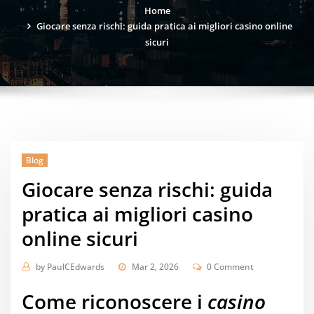
Home
Giocare senza rischi: guida pratica ai migliori casino online
sicuri
Blog
Giocare senza rischi: guida
pratica ai migliori casino
online sicuri
by
PaulCEdwards
Mar 2, 2026
0 Comment
Come riconoscere i
casino