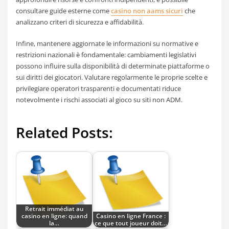
consultare guide esterne come
casino non aams sicuri
che
analizzano criteri di sicurezza e affidabilità.
Infine, mantenere aggiornate le informazioni su normative e
restrizioni nazionali è fondamentale: cambiamenti legislativi
possono influire sulla disponibilità di determinate piattaforme o
sui diritti dei giocatori. Valutare regolarmente le proprie scelte e
privilegiare operatori trasparenti e documentati riduce
notevolmente i rischi associati al gioco su siti non ADM.
Related Posts:
Retrait immédiat au
casino en ligne: quand
Casino en ligne France :
la…
ce que tout joueur doit…