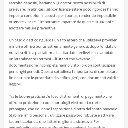
raccolto depositi, lasciando i giocatori senza possibilità di
prelevare. In altri casi, siti con licenze estere poco rigorose hanno
imposto condizioni nascoste per i bonus, rendendo impossibile
ottenere vincite. È importante imparare da queste situazioni e
adottare misure preventive.
Un caso didattico riguarda un sito estero che utilizzava provider
minori e offriva bonus estremamente generosi: dopo l’ondata di
nuovi iscritti, la piattaforma ha ritardato prelievi e ha cambiato
unilateralmente i termini. Gli utenti che avevano
documentazione incompleta hanno visto i propri conti sospesi
per lunghi periodi. Questo sottolinea l’importanza di completare
fin da subito le procedure di verifica (KYC) con documenti validi e
leggibili.
Tra le buone pratiche c’è l’uso di strumenti di pagamento che
offrono protezione, come portafogli elettronici o carte
prepagate, che riducono l’esposizione diretta del conto bancario.
Stabilire limiti personali, utilizzare password robuste e attivare
l’autenticazione a due fattori migliora la sicurezza. Per
approfondire risorse e confronti indipendenti, è possibile