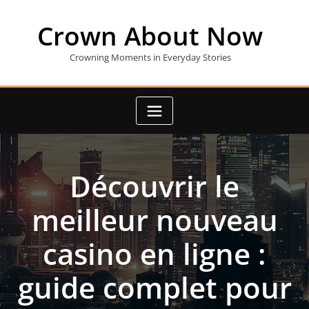
Skip
to
Crown About Now
content
Crowning Moments in Everyday Stories
Découvrir le
meilleur nouveau
casino en ligne :
guide complet pour