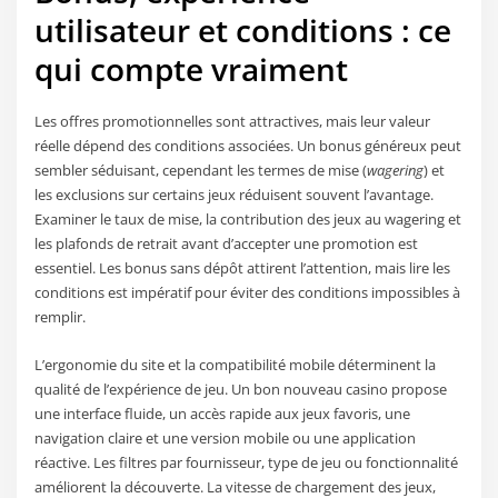
utilisateur et conditions : ce
qui compte vraiment
Les offres promotionnelles sont attractives, mais leur valeur
réelle dépend des conditions associées. Un bonus généreux peut
sembler séduisant, cependant les termes de mise (
wagering
) et
les exclusions sur certains jeux réduisent souvent l’avantage.
Examiner le taux de mise, la contribution des jeux au wagering et
les plafonds de retrait avant d’accepter une promotion est
essentiel. Les bonus sans dépôt attirent l’attention, mais lire les
conditions est impératif pour éviter des conditions impossibles à
remplir.
L’ergonomie du site et la compatibilité mobile déterminent la
qualité de l’expérience de jeu. Un bon nouveau casino propose
une interface fluide, un accès rapide aux jeux favoris, une
navigation claire et une version mobile ou une application
réactive. Les filtres par fournisseur, type de jeu ou fonctionnalité
améliorent la découverte. La vitesse de chargement des jeux,