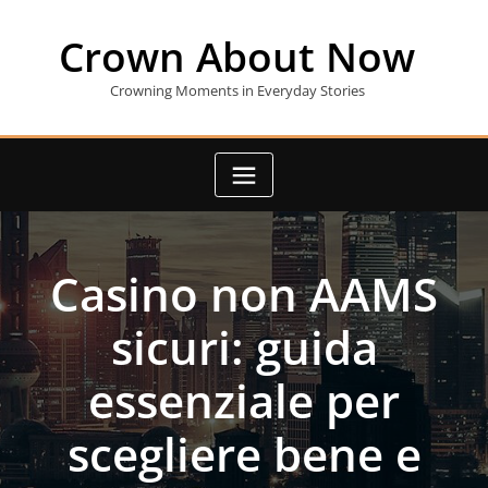
Skip
to
Crown About Now
content
Crowning Moments in Everyday Stories
Casino non AAMS
sicuri: guida
essenziale per
scegliere bene e