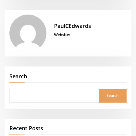
PaulCEdwards
Website:
Search
Search
Recent Posts