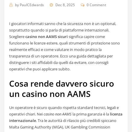
by
PaulCEdwards
Dec 8, 2025
0 Comment
I giocatori informati sanno che la sicurezza non è un optional,
soprattutto quando si parla di piattaforme internazionali.
Scegliere
casino non AAMS sicuri
significa capire come
funzionano le licenze estere, quali strumenti di protezione sono
realmente efficaci e come valutare in modo pratico la
trasparenza di un operatore. Ecco una guida dettagliata per
distinguere i siti affidabili da quelli da evitare, con consigli
operativi che puoi applicare subito.
Cosa rende davvero sicuro
un casino non AAMS
Un operatore è sicuro quando rispetta standard tecnici, legali e
operativi chiari. Nei
casino non AAMS
la prima garanzia è la
licenza
internazionale
. Tra le autorità di rilascio più credibili spiccano
Malta Gaming Authority (MGA), UK Gambling Commission