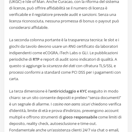
(UKGC) e Isle of Man. Anche Curacao, con la riforma del sistema
di licenze, può offrire affidabilità se il numero di licenza è
verificabile e il regolatore prevede audit e sanzioni. Senza una
licenza riconosciuta, nessuna promessa di bonus o payout può
considerarsi affidabile.
La seconda colonna portante è la trasparenza tecnica: le slot e i
giochi da tavolo devono usare un
RNG
certificato da laboratori
indipendenti come eCOGRA, iTech Labs o GLI. Le pubblicazioni
periodiche di
RTP
e report di audit sono indicatori di qualità. A
questo si aggiunge la
sicurezza dei dati
con cifratura TLS/SSL e
processi conformi a standard come PCI DSS per i pagamenti con
carta.
La terza dimensione è l’
antiriciclaggio e KYC
eseguito in modo
chiaro: se un sito consente depositi e prelievi “senza documenti”
è un segnale di allarme. I
casino non aams sicuri
chiedono verifica
d’identità, limite di età e prova d’indirizzo, prevengono account
multipli e offrono strumenti di
gioco responsabile
come limiti di
deposito, reality check, autoesclusione e time-out.
Fondamentale anche un’assistenza clienti 24/7 via chat o email,