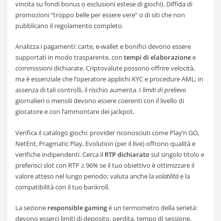
vincita su fondi bonus o esclusioni estese di giochi). Diffida di
promozioni “troppo belle per essere vere” o di siti che non
pubblicano il regolamento completo.
Analizza i pagamenti: carte, e-wallet e bonifici devono essere
supportati in modo trasparente, con
tempi di elaborazione
e
commissioni dichiarate. Criptovalute possono offrire velocità,
ma è essenziale che l’operatore applichi KYC e procedure AML; in
assenza di tali controlli, il rischio aumenta. I
limiti di prelievo
giornalieri o mensili devono essere coerenti con il livello di
giocatore e con l’ammontare dei jackpot.
Verifica il catalogo giochi: provider riconosciuti come Play’n GO,
NetEnt, Pragmatic Play, Evolution (per il live) offrono qualità e
verifiche indipendenti. Cerca il
RTP dichiarato
sul singolo titolo e
preferisci slot con RTP ≥ 96% se il tuo obiettivo è ottimizzare il
valore atteso nel lungo periodo; valuta anche la
volatilità
e la
compatibilità con il tuo bankroll.
La sezione
responsible gaming
è un termometro della serietà:
devono esserci limiti di deposito, perdita, tempo di sessione,