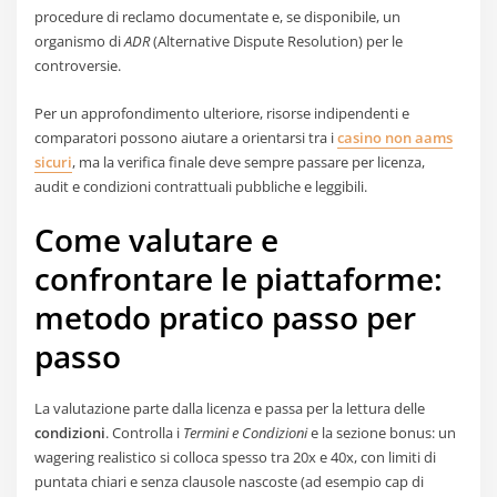
procedure di reclamo documentate e, se disponibile, un
organismo di
ADR
(Alternative Dispute Resolution) per le
controversie.
Per un approfondimento ulteriore, risorse indipendenti e
comparatori possono aiutare a orientarsi tra i
casino non aams
sicuri
, ma la verifica finale deve sempre passare per licenza,
audit e condizioni contrattuali pubbliche e leggibili.
Come valutare e
confrontare le piattaforme:
metodo pratico passo per
passo
La valutazione parte dalla licenza e passa per la lettura delle
condizioni
. Controlla i
Termini e Condizioni
e la sezione bonus: un
wagering realistico si colloca spesso tra 20x e 40x, con limiti di
puntata chiari e senza clausole nascoste (ad esempio cap di