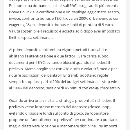
Poi pone una domanda in chat sull’
RNG
e sugli audit più recenti;
riceve un link alla certificazione e un riepilogo aggiornato. Marco,
invece, confronta bonus e T&C: trova un 200% di benvenuto con
wagering 35x su deposito+bonus e limiti di puntata di 5 euro.
Valuta sostenibile il requisito e accetta solo dopo aver impostato
limiti di spesa settimanali.
Al primo deposito, entrambi scelgono metodi tracciabili e
abilitano l’
autenticazione a due fattori
. Sara carica subito i
documenti per il KYC, evitando blocchi quando richiederà il
prelievo. Marco sceglie slot con
RTP
> 96% e volatilità media per
ridurre oscillazioni del bankroll. Entrambi adottano regole
semplici: stop-loss pari al 20% del budget settimanale, stop-win
al 100% del deposito, sessioni di 45 minuti con
reality check
attivo.
Quando arriva una vincita, la strategia prudente è richiedere il
prelievo
verso lo stesso metodo del deposito (closed-loop),
evitando di lasciare fondi sul conto di gioco. Se l’operatore
propone un “annullamento prelievo” per continuare a puntare,
meglio disattivare l’opzione e mantenere disciplina. Per importi