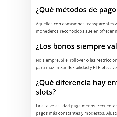
¿Qué métodos de pago
Aquellos con comisiones transparentes y
monederos reconocidos suelen ofrecer m
¿Los bonos siempre val
No siempre. Si el rollover o las restricci
para maximizar flexibilidad y RTP efectivo
¿Qué diferencia hay ent
slots?
La alta volatilidad paga menos frecuent
pagos más constantes y modestos. Ajusta 