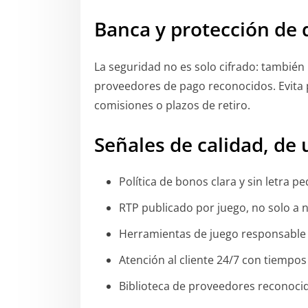
Banca y protección de 
La seguridad no es solo cifrado: también i
proveedores de pago reconocidos. Evita 
comisiones o plazos de retiro.
Señales de calidad, de 
Política de bonos clara y sin letra 
RTP publicado por juego, no solo a ni
Herramientas de juego responsable vi
Atención al cliente 24/7 con tiempos
Biblioteca de proveedores reconocid