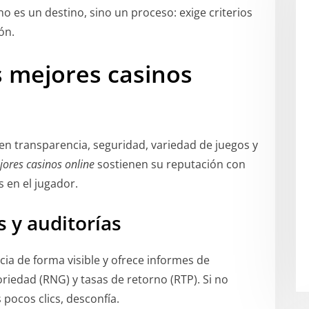
o es un destino, sino un proceso: exige criterios
ón.
s mejores casinos
en transparencia, seguridad, variedad de juegos y
ores casinos online
sostienen su reputación con
s en el jugador.
s y auditorías
ia de forma visible y ofrece informes de
riedad (RNG) y tasas de retorno (RTP). Si no
pocos clics, desconfía.