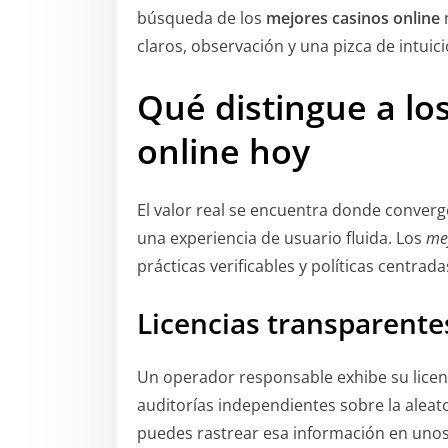
búsqueda de los
mejores casinos online
n
claros, observación y una pizca de intuici
Qué distingue a lo
online hoy
El valor real se encuentra donde converg
una experiencia de usuario fluida. Los
mej
prácticas verificables y políticas centrada
Licencias transparente
Un operador responsable exhibe su licenc
auditorías independientes sobre la aleato
puedes rastrear esa información en unos 