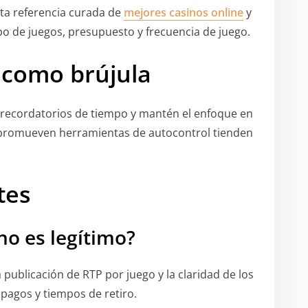
ta referencia curada de
mejores casinos online
y
po de juegos, presupuesto y frecuencia de juego.
 como brújula
a recordatorios de tiempo y mantén el enfoque en
 promueven herramientas de autocontrol tienden
tes
no es legítimo?
 la publicación de RTP por juego y la claridad de los
pagos y tiempos de retiro.