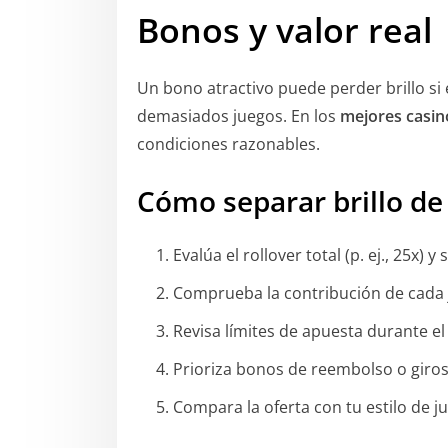
Bonos y valor real
Un bono atractivo puede perder brillo si e
demasiados juegos. En los
mejores casin
condiciones razonables.
Cómo separar brillo de
Evalúa el rollover total (p. ej., 25x) 
Comprueba la contribución de cada j
Revisa límites de apuesta durante e
Prioriza bonos de reembolso o giros
Compara la oferta con tu estilo de ju