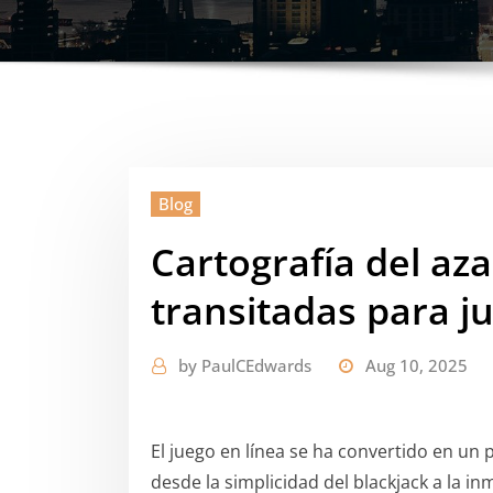
Blog
Cartografía del aza
transitadas para j
by
PaulCEdwards
Aug 10, 2025
El juego en línea se ha convertido en un 
desde la simplicidad del blackjack a la in