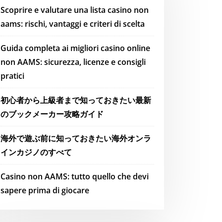
Scoprire e valutare una lista casino non
aams: rischi, vantaggi e criteri di scelta
Guida completa ai migliori casino online
non AAMS: sicurezza, licenze e consigli
pratici
初心者から上級者まで知っておきたい最新
のブックメーカー攻略ガイド
海外で遊ぶ前に知っておきたい海外オンラ
インカジノのすべて
Casino non AAMS: tutto quello che devi
sapere prima di giocare