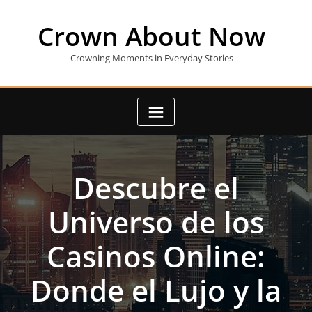
Skip
to
Crown About Now
content
Crowning Moments in Everyday Stories
Descubre el
Universo de los
Casinos Online:
Donde el Lujo y la