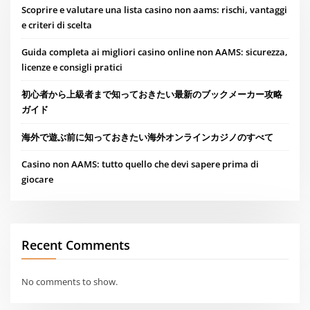
Scoprire e valutare una lista casino non aams: rischi, vantaggi
e criteri di scelta
Guida completa ai migliori casino online non AAMS: sicurezza,
licenze e consigli pratici
初心者から上級者まで知っておきたい最新のブックメーカー攻略
ガイド
海外で遊ぶ前に知っておきたい海外オンラインカジノのすべて
Casino non AAMS: tutto quello che devi sapere prima di
giocare
Recent Comments
No comments to show.