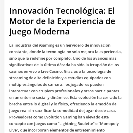
Innovación Tecnológica: El
Motor de la Experiencia de
Juego Moderna
La industria del iGaming es un hervidero de innovación
constante, donde la tecnología no solo mejora la experiencia,
sino que la redefine por completo. Uno de los avances más
significativos de la última década ha sido la irrupción de los
casinos en vivo o Live Casino
. Gracias a la tecnología de
streaming de alta definición y a estudios equipados con
múltiples ángulos de cámara, los jugadores pueden
interactuar con crupiers profesionales y otros participantes
en un entorno social y dinámico. Esta evolución ha cerrado la
brecha entre lo digital y lo físico, ofreciendo la emoción del
juego real sin sacrificar la comodidad de jugar desde casa.
Proveedores como Evolution Gaming han elevado este
concepto con juegos como “Lightning Roulette” o “Monopoly
Live”, que incorporan elementos de entretenimiento