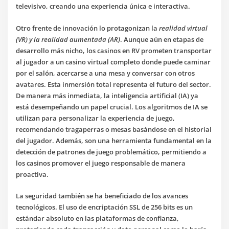
televisivo, creando una experiencia única e interactiva.
Otro frente de innovación lo protagonizan la
realidad virtual
(VR) y la realidad aumentada (AR)
. Aunque aún en etapas de
desarrollo más nicho, los casinos en RV prometen transportar
al jugador a un casino virtual completo donde puede caminar
por el salón, acercarse a una mesa y conversar con otros
avatares. Esta inmersión total representa el futuro del sector.
De manera más inmediata, la
inteligencia artificial (IA)
ya
está desempeñando un papel crucial. Los algoritmos de IA se
utilizan para personalizar la experiencia de juego,
recomendando tragaperras o mesas basándose en el historial
del jugador. Además, son una herramienta fundamental en la
detección de patrones de juego problemático, permitiendo a
los casinos promover el juego responsable de manera
proactiva.
La seguridad también se ha beneficiado de los avances
tecnológicos. El uso de
encriptación SSL de 256 bits
es un
estándar absoluto en las plataformas de confianza,