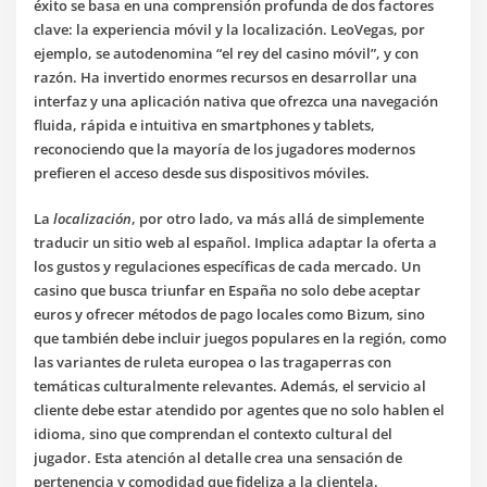
éxito se basa en una comprensión profunda de dos factores
clave: la experiencia móvil y la localización. LeoVegas, por
ejemplo, se autodenomina “el rey del casino móvil”, y con
razón. Ha invertido enormes recursos en desarrollar una
interfaz y una aplicación nativa que ofrezca una navegación
fluida, rápida e intuitiva en smartphones y tablets,
reconociendo que la mayoría de los jugadores modernos
prefieren el acceso desde sus dispositivos móviles.
La
localización
, por otro lado, va más allá de simplemente
traducir un sitio web al español. Implica adaptar la oferta a
los gustos y regulaciones específicas de cada mercado. Un
casino que busca triunfar en España no solo debe aceptar
euros y ofrecer métodos de pago locales como Bizum, sino
que también debe incluir juegos populares en la región, como
las variantes de ruleta europea o las tragaperras con
temáticas culturalmente relevantes. Además, el servicio al
cliente debe estar atendido por agentes que no solo hablen el
idioma, sino que comprendan el contexto cultural del
jugador. Esta atención al detalle crea una sensación de
pertenencia y comodidad que fideliza a la clientela.