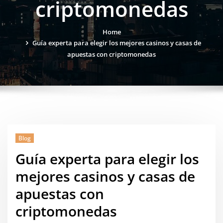
criptomonedas
Home
Guía experta para elegir los mejores casinos y casas de
apuestas con criptomonedas
Blog
Guía experta para elegir los
mejores casinos y casas de
apuestas con
criptomonedas