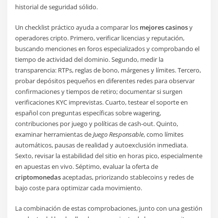
historial de seguridad sólido.
Un checklist práctico ayuda a comparar los
mejores casinos
y
operadores cripto. Primero, verificar licencias y reputación,
buscando menciones en foros especializados y comprobando el
tiempo de actividad del dominio. Segundo, medir la
transparencia: RTPs, reglas de bono, márgenes y límites. Tercero,
probar depósitos pequeños en diferentes redes para observar
confirmaciones y tiempos de retiro; documentar si surgen
verificaciones KYC imprevistas. Cuarto, testear el soporte en
español con preguntas específicas sobre wagering,
contribuciones por juego y políticas de cash-out. Quinto,
examinar herramientas de
Juego Responsable
, como límites
automáticos, pausas de realidad y autoexclusión inmediata.
Sexto, revisar la estabilidad del sitio en horas pico, especialmente
en apuestas en vivo. Séptimo, evaluar la oferta de
criptomonedas
aceptadas, priorizando stablecoins y redes de
bajo coste para optimizar cada movimiento.
La combinación de estas comprobaciones, junto con una gestión