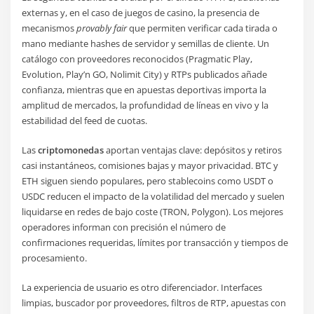
externas y, en el caso de juegos de casino, la presencia de
mecanismos
provably fair
que permiten verificar cada tirada o
mano mediante hashes de servidor y semillas de cliente. Un
catálogo con proveedores reconocidos (Pragmatic Play,
Evolution, Play’n GO, Nolimit City) y RTPs publicados añade
confianza, mientras que en apuestas deportivas importa la
amplitud de mercados, la profundidad de líneas en vivo y la
estabilidad del feed de cuotas.
Las
criptomonedas
aportan ventajas clave: depósitos y retiros
casi instantáneos, comisiones bajas y mayor privacidad. BTC y
ETH siguen siendo populares, pero stablecoins como USDT o
USDC reducen el impacto de la volatilidad del mercado y suelen
liquidarse en redes de bajo coste (TRON, Polygon). Los mejores
operadores informan con precisión el número de
confirmaciones requeridas, límites por transacción y tiempos de
procesamiento.
La experiencia de usuario es otro diferenciador. Interfaces
limpias, buscador por proveedores, filtros de RTP, apuestas con