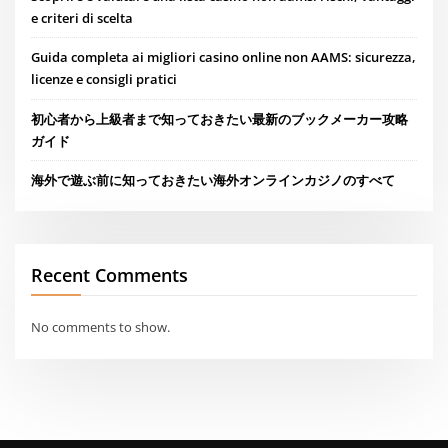
e criteri di scelta
Guida completa ai migliori casino online non AAMS: sicurezza,
licenze e consigli pratici
初心者から上級者まで知っておきたい最新のブックメーカー攻略
ガイド
海外で遊ぶ前に知っておきたい海外オンラインカジノのすべて
Recent Comments
No comments to show.