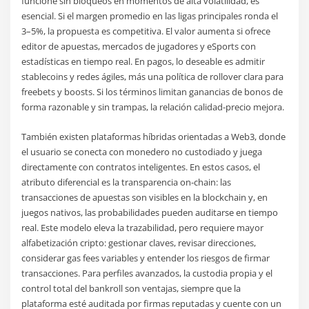
funcione sin bloqueos en momentos de alta volatilidad, es
esencial. Si el margen promedio en las ligas principales ronda el
3–5%, la propuesta es competitiva. El valor aumenta si ofrece
editor de apuestas, mercados de jugadores y eSports con
estadísticas en tiempo real. En pagos, lo deseable es admitir
stablecoins y redes ágiles, más una política de rollover clara para
freebets y boosts. Si los términos limitan ganancias de bonos de
forma razonable y sin trampas, la relación calidad-precio mejora.
También existen plataformas híbridas orientadas a Web3, donde
el usuario se conecta con monedero no custodiado y juega
directamente con contratos inteligentes. En estos casos, el
atributo diferencial es la transparencia on-chain: las
transacciones de apuestas son visibles en la blockchain y, en
juegos nativos, las probabilidades pueden auditarse en tiempo
real. Este modelo eleva la trazabilidad, pero requiere mayor
alfabetización cripto: gestionar claves, revisar direcciones,
considerar gas fees variables y entender los riesgos de firmar
transacciones. Para perfiles avanzados, la custodia propia y el
control total del bankroll son ventajas, siempre que la
plataforma esté auditada por firmas reputadas y cuente con un