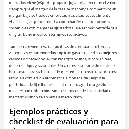
mercados niche (eSports, props de jugador) aumentan el valor,
siempre que el margen de la casa se mantenga competitivo; un
margen bajo se traduce en cuotas más altas, especialmente
visible en ligas principales. La combinación de promociones
sostenibles con márgenes ajustados suele ser más rentable que
un gran bono inicial con términos restrictivos.
También conviene evaluar políticas de comisiones internas.
Aunque las
criptomonedas
implican gastos de red, los
mejores
casinos
y operadores evitan recargos ocultos; si cobran fees,
deben ser fijos y razonables. Un plus es el soporte de redes de
bajo coste para stablecoins, lo que reduce el coste total de cada
retiro. La conversión automática a moneda de juego y la
posibilidad de fijar límites en fiat o cripto ayudan a gestionar
mejor el bankroll, minimizando el impacto de la volatilidad del
mercado cuando se apuesta a medio plazo.
Ejemplos prácticos y
checklist de evaluación para