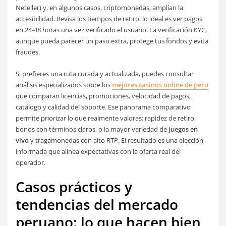
Neteller) y, en algunos casos, criptomonedas, amplían la
accesibilidad. Revisa los tiempos de retiro: lo ideal es ver pagos
en 24-48 horas una vez verificado el usuario. La verificación KYC,
aunque pueda parecer un paso extra, protege tus fondos y evita
fraudes.
Si prefieres una ruta curada y actualizada, puedes consultar
análisis especializados sobre los
mejores casinos online de peru
que comparan licencias, promociones, velocidad de pagos,
catálogo y calidad del soporte. Ese panorama comparativo
permite priorizar lo que realmente valoras: rapidez de retiro,
bonos con términos claros, o la mayor variedad de
juegos en
vivo
y tragamonedas con alto RTP. El resultado es una elección
informada que alinea expectativas con la oferta real del
operador.
Casos prácticos y
tendencias del mercado
peruano: lo que hacen bien