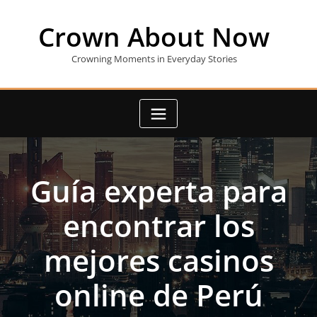
Skip
to
Crown About Now
content
Crowning Moments in Everyday Stories
Guía experta para
encontrar los
mejores casinos
online de Perú