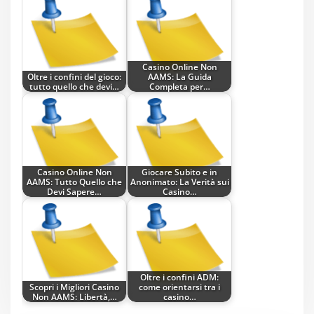
Casino Online Non
Oltre i confini del gioco:
AAMS: La Guida
tutto quello che devi…
Completa per…
Casino Online Non
Giocare Subito e in
AAMS: Tutto Quello che
Anonimato: La Verità sui
Devi Sapere…
Casino…
Oltre i confini ADM:
Scopri i Migliori Casino
come orientarsi tra i
Non AAMS: Libertà,…
casino…