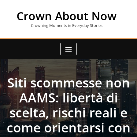
Skip
to
Crown About Now
content
Crowning Moments in Everyday Stories
Siti scommesse non
AAMS: libertà di
scelta, rischi reali e
come orientarsi con