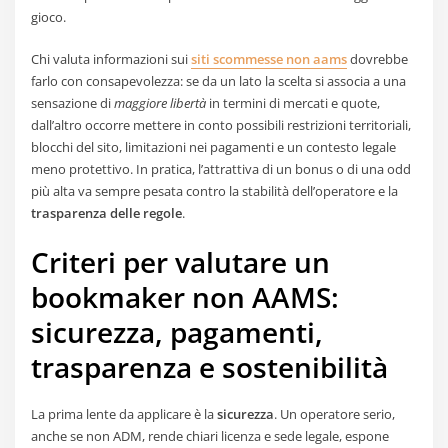
gioco.
Chi valuta informazioni sui
siti scommesse non aams
dovrebbe
farlo con consapevolezza: se da un lato la scelta si associa a una
sensazione di
maggiore libertà
in termini di mercati e quote,
dall’altro occorre mettere in conto possibili restrizioni territoriali,
blocchi del sito, limitazioni nei pagamenti e un contesto legale
meno protettivo. In pratica, l’attrattiva di un bonus o di una odd
più alta va sempre pesata contro la stabilità dell’operatore e la
trasparenza delle regole
.
Criteri per valutare un
bookmaker non AAMS:
sicurezza, pagamenti,
trasparenza e sostenibilità
La prima lente da applicare è la
sicurezza
. Un operatore serio,
anche se non ADM, rende chiari licenza e sede legale, espone