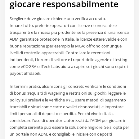
giocare responsabilmente
Scegliere dove giocare richiede una verifica accurata.
Innanzitutto, preferire operatori con licenze riconosciute e
trasparenti è la mossa più prudente: se la presenza di una licenza
ADM garantisce protezione in Italia, le licenze estere valide e con
buona reputazione (per esempio la MGA) offrono comunque
livelli di controllo apprezzabili. Controllare le recensioni
indipendenti, i forum di settore e i report delle agenzie di testing
come eCOGRA o iTech Labs aiuta a capire se i giochi sono equi e i
payout affidabili.
In termini pratici, alcuni consigli concreti: verificare le condizioni
di bonus (requisiti di wagering e restrizioni sui giochi), leggere le
policy sui prelievi e le verifiche KYC, usare metodi di pagamento
tracciabili e sicuri come carte o wallet riconosciuti, e impostare
limiti personali di deposito e perdita. Per chi vive in Italia,
considerare l’uso di operatori autorizzati dall’ADM per giocare in
completa serenità può essere la soluzione migliore. Se si opta per
un portale non ADM, è consigliabile iniziare con depositi