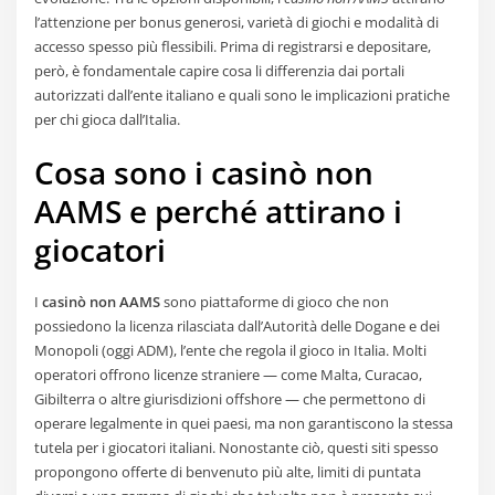
l’attenzione per bonus generosi, varietà di giochi e modalità di
accesso spesso più flessibili. Prima di registrarsi e depositare,
però, è fondamentale capire cosa li differenzia dai portali
autorizzati dall’ente italiano e quali sono le implicazioni pratiche
per chi gioca dall’Italia.
Cosa sono i casinò non
AAMS e perché attirano i
giocatori
I
casinò non AAMS
sono piattaforme di gioco che non
possiedono la licenza rilasciata dall’Autorità delle Dogane e dei
Monopoli (oggi ADM), l’ente che regola il gioco in Italia. Molti
operatori offrono licenze straniere — come Malta, Curacao,
Gibilterra o altre giurisdizioni offshore — che permettono di
operare legalmente in quei paesi, ma non garantiscono la stessa
tutela per i giocatori italiani. Nonostante ciò, questi siti spesso
propongono offerte di benvenuto più alte, limiti di puntata