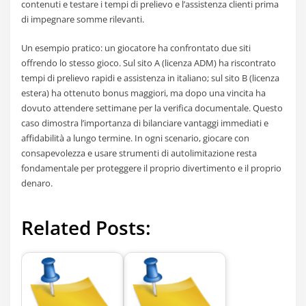
contenuti e testare i tempi di prelievo e l’assistenza clienti prima
di impegnare somme rilevanti.
Un esempio pratico: un giocatore ha confrontato due siti
offrendo lo stesso gioco. Sul sito A (licenza ADM) ha riscontrato
tempi di prelievo rapidi e assistenza in italiano; sul sito B (licenza
estera) ha ottenuto bonus maggiori, ma dopo una vincita ha
dovuto attendere settimane per la verifica documentale. Questo
caso dimostra l’importanza di bilanciare vantaggi immediati e
affidabilità a lungo termine. In ogni scenario, giocare con
consapevolezza e usare strumenti di autolimitazione resta
fondamentale per proteggere il proprio divertimento e il proprio
denaro.
Related Posts: