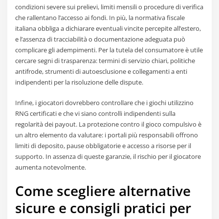
condizioni severe sui prelievi, limiti mensili o procedure di verifica
che rallentano l’accesso ai fondi. In più, la normativa fiscale
italiana obbliga a dichiarare eventuali vincite percepite all’estero,
e l’assenza di tracciabilità o documentazione adeguata può
complicare gli adempimenti. Per la tutela del consumatore è utile
cercare segni di trasparenza: termini di servizio chiari, politiche
antifrode, strumenti di autoesclusione e collegamenti a enti
indipendenti per la risoluzione delle dispute.
Infine, i giocatori dovrebbero controllare che i giochi utilizzino
RNG certificati e che vi siano controlli indipendenti sulla
regolarità dei payout. La protezione contro il gioco compulsivo è
un altro elemento da valutare: i portali più responsabili offrono
limiti di deposito, pause obbligatorie e accesso a risorse per il
supporto. In assenza di queste garanzie, il rischio per il giocatore
aumenta notevolmente.
Come scegliere alternative
sicure e consigli pratici per