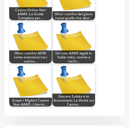
Casino Online Non
AAMS: La Guida
Oltre i confini del gioco:
Completa per…
tutto quello che devi…
Oltre i confini ADM:
Siti non AAMS legali in
come orientarsi tra i
Italia: mito, norme e
casino…
rischi…
Giocare Subito e in
Scopri i Migliori Casino
Anonimato: La Verità sui
Non AAMS: Libertà,…
Casino…