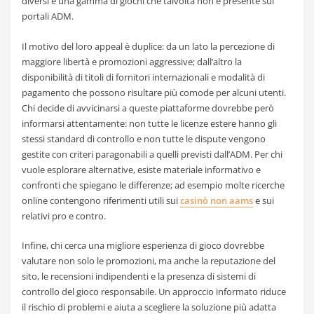
diversi e una gamma di giochi che talvolta non è presente sui
portali ADM.
Il motivo del loro appeal è duplice: da un lato la percezione di
maggiore libertà e promozioni aggressive; dall’altro la
disponibilità di titoli di fornitori internazionali e modalità di
pagamento che possono risultare più comode per alcuni utenti.
Chi decide di avvicinarsi a queste piattaforme dovrebbe però
informarsi attentamente: non tutte le licenze estere hanno gli
stessi standard di controllo e non tutte le dispute vengono
gestite con criteri paragonabili a quelli previsti dall’ADM. Per chi
vuole esplorare alternative, esiste materiale informativo e
confronti che spiegano le differenze; ad esempio molte ricerche
online contengono riferimenti utili sui
casinò non aams
e sui
relativi pro e contro.
Infine, chi cerca una migliore esperienza di gioco dovrebbe
valutare non solo le promozioni, ma anche la reputazione del
sito, le recensioni indipendenti e la presenza di sistemi di
controllo del gioco responsabile. Un approccio informato riduce
il rischio di problemi e aiuta a scegliere la soluzione più adatta