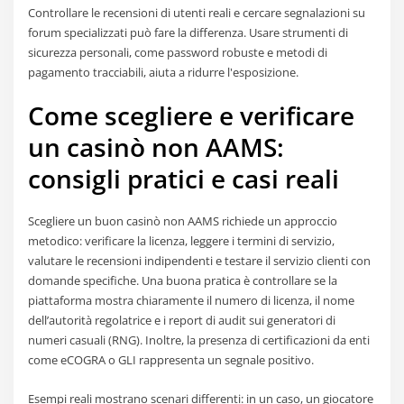
Controllare le recensioni di utenti reali e cercare segnalazioni su
forum specializzati può fare la differenza. Usare strumenti di
sicurezza personali, come password robuste e metodi di
pagamento tracciabili, aiuta a ridurre l'esposizione.
Come scegliere e verificare
un casinò non AAMS:
consigli pratici e casi reali
Scegliere un buon casinò non AAMS richiede un approccio
metodico: verificare la licenza, leggere i termini di servizio,
valutare le recensioni indipendenti e testare il servizio clienti con
domande specifiche. Una buona pratica è controllare se la
piattaforma mostra chiaramente il numero di licenza, il nome
dell’autorità regolatrice e i report di audit sui generatori di
numeri casuali (RNG). Inoltre, la presenza di certificazioni da enti
come eCOGRA o GLI rappresenta un segnale positivo.
Esempi reali mostrano scenari differenti: in un caso, un giocatore