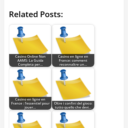
Related Posts:
Casino Online Non
Casino en ligne en
AAMS: La Guida
France: comment
Completa per…
reconnaître un…
Casino en ligne en
France : l’essentiel pour
Oltre i confini del gioco:
jouer…
tutto quello che devi…