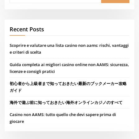
Recent Posts
Scoprire e valutare una lista casino non aams: rischi, vantaggi
e criteri di scelta
Guida completa ai migliori casino online non AAMS: sicurezza,
licenze e consigli pratici
初心者から上級者まで知っておきたい最新のブックメーカー攻略
ガイド
海外で遊ぶ前に知っておきたい海外オンラインカジノのすべて
Casino non AAMS: tutto quello che devi sapere prima di
giocare