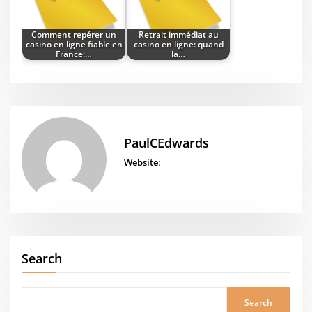
Comment repérer un
Retrait immédiat au
casino en ligne fiable en
casino en ligne: quand
France:…
la…
PaulCEdwards
Website:
Search
Search