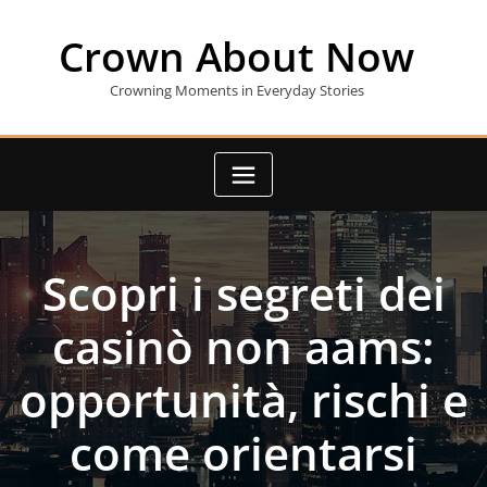
Skip
to
Crown About Now
content
Crowning Moments in Everyday Stories
Scopri i segreti dei
casinò non aams:
opportunità, rischi e
come orientarsi