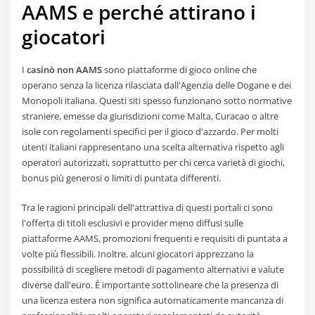
AAMS e perché attirano i
giocatori
I
casinò non AAMS
sono piattaforme di gioco online che
operano senza la licenza rilasciata dall'Agenzia delle Dogane e dei
Monopoli italiana. Questi siti spesso funzionano sotto normative
straniere, emesse da giurisdizioni come Malta, Curacao o altre
isole con regolamenti specifici per il gioco d'azzardo. Per molti
utenti italiani rappresentano una scelta alternativa rispetto agli
operatori autorizzati, soprattutto per chi cerca varietà di giochi,
bonus più generosi o limiti di puntata differenti.
Tra le ragioni principali dell'attrattiva di questi portali ci sono
l'offerta di titoli esclusivi e provider meno diffusi sulle
piattaforme AAMS, promozioni frequenti e requisiti di puntata a
volte più flessibili. Inoltre, alcuni giocatori apprezzano la
possibilità di scegliere metodi di pagamento alternativi e valute
diverse dall'euro. È importante sottolineare che la presenza di
una licenza estera non significa automaticamente mancanza di