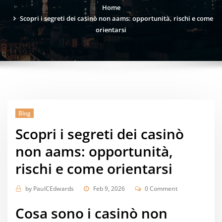
Home
Scopri i segreti dei casinò non aams: opportunità, rischi e come
orientarsi
Blog
Scopri i segreti dei casinò
non aams: opportunità,
rischi e come orientarsi
by
PaulCEdwards
Feb 9, 2026
0 Comment
Cosa sono i casinò non