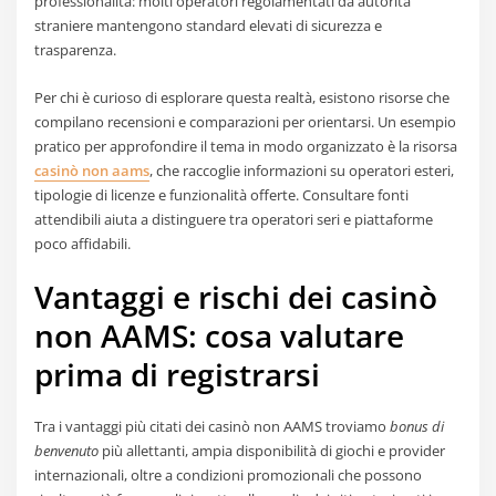
professionalità: molti operatori regolamentati da autorità
straniere mantengono standard elevati di sicurezza e
trasparenza.
Per chi è curioso di esplorare questa realtà, esistono risorse che
compilano recensioni e comparazioni per orientarsi. Un esempio
pratico per approfondire il tema in modo organizzato è la risorsa
casinò non aams
, che raccoglie informazioni su operatori esteri,
tipologie di licenze e funzionalità offerte. Consultare fonti
attendibili aiuta a distinguere tra operatori seri e piattaforme
poco affidabili.
Vantaggi e rischi dei casinò
non AAMS: cosa valutare
prima di registrarsi
Tra i vantaggi più citati dei casinò non AAMS troviamo
bonus di
benvenuto
più allettanti, ampia disponibilità di giochi e provider
internazionali, oltre a condizioni promozionali che possono