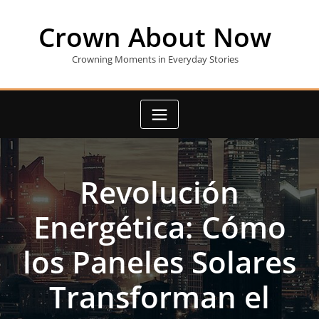
Skip
to
Crown About Now
content
Crowning Moments in Everyday Stories
Revolución
Energética: Cómo
los Paneles Solares
Transforman el