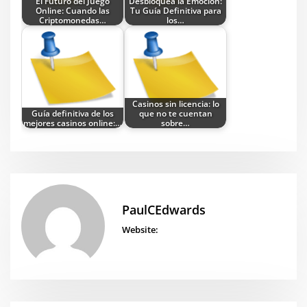
El Futuro del Juego
Desbloquea la Emoción:
Online: Cuando las
Tu Guía Definitiva para
Criptomonedas…
los…
Casinos sin licencia: lo
Guía definitiva de los
que no te cuentan
mejores casinos online:…
sobre…
PaulCEdwards
Website: