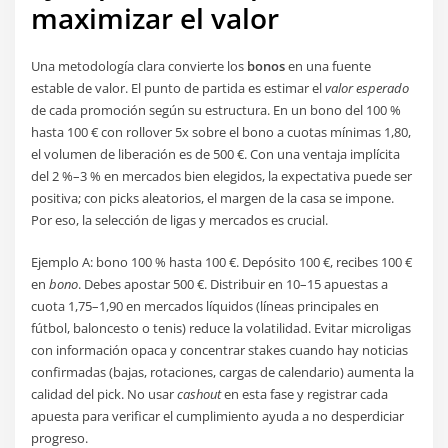
maximizar el valor
Una metodología clara convierte los
bonos
en una fuente
estable de valor. El punto de partida es estimar el
valor esperado
de cada promoción según su estructura. En un bono del 100 %
hasta 100 € con rollover 5x sobre el bono a cuotas mínimas 1,80,
el volumen de liberación es de 500 €. Con una ventaja implícita
del 2 %–3 % en mercados bien elegidos, la expectativa puede ser
positiva; con picks aleatorios, el margen de la casa se impone.
Por eso, la selección de ligas y mercados es crucial.
Ejemplo A: bono 100 % hasta 100 €. Depósito 100 €, recibes 100 €
en
bono
. Debes apostar 500 €. Distribuir en 10–15 apuestas a
cuota 1,75–1,90 en mercados líquidos (líneas principales en
fútbol, baloncesto o tenis) reduce la volatilidad. Evitar microligas
con información opaca y concentrar stakes cuando hay noticias
confirmadas (bajas, rotaciones, cargas de calendario) aumenta la
calidad del pick. No usar
cashout
en esta fase y registrar cada
apuesta para verificar el cumplimiento ayuda a no desperdiciar
progreso.