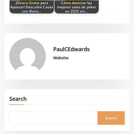
¡Dinero Gratis para
Cómo detectar las
Apostar! Descubre Casas
mejores salas de póker
con Bono…
en 2025 sin…
PaulCEdwards
Website:
Search
Search