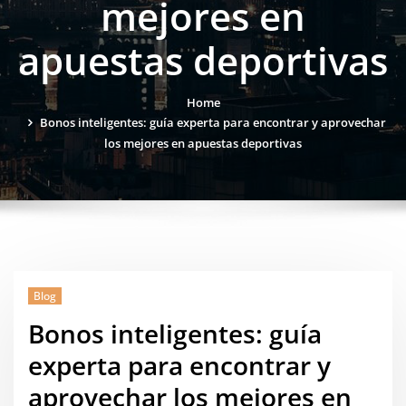
mejores en
apuestas deportivas
Home
Bonos inteligentes: guía experta para encontrar y aprovechar
los mejores en apuestas deportivas
Blog
Bonos inteligentes: guía
experta para encontrar y
aprovechar los mejores en