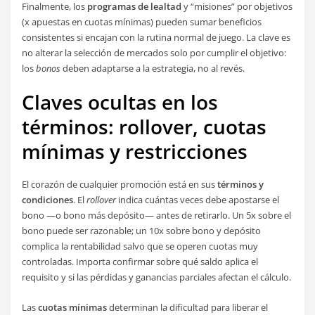
Finalmente, los
programas de lealtad
y “misiones” por objetivos
(x apuestas en cuotas mínimas) pueden sumar beneficios
consistentes si encajan con la rutina normal de juego. La clave es
no alterar la selección de mercados solo por cumplir el objetivo:
los
bonos
deben adaptarse a la estrategia, no al revés.
Claves ocultas en los
términos: rollover, cuotas
mínimas y restricciones
El corazón de cualquier promoción está en sus
términos y
condiciones
. El
rollover
indica cuántas veces debe apostarse el
bono —o bono más depósito— antes de retirarlo. Un 5x sobre el
bono puede ser razonable; un 10x sobre bono y depósito
complica la rentabilidad salvo que se operen cuotas muy
controladas. Importa confirmar sobre qué saldo aplica el
requisito y si las pérdidas y ganancias parciales afectan el cálculo.
Las
cuotas mínimas
determinan la dificultad para liberar el