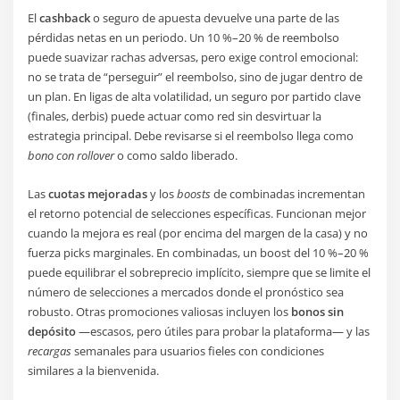
El
cashback
o seguro de apuesta devuelve una parte de las
pérdidas netas en un periodo. Un 10 %–20 % de reembolso
puede suavizar rachas adversas, pero exige control emocional:
no se trata de “perseguir” el reembolso, sino de jugar dentro de
un plan. En ligas de alta volatilidad, un seguro por partido clave
(finales, derbis) puede actuar como red sin desvirtuar la
estrategia principal. Debe revisarse si el reembolso llega como
bono con rollover
o como saldo liberado.
Las
cuotas mejoradas
y los
boosts
de combinadas incrementan
el retorno potencial de selecciones específicas. Funcionan mejor
cuando la mejora es real (por encima del margen de la casa) y no
fuerza picks marginales. En combinadas, un boost del 10 %–20 %
puede equilibrar el sobreprecio implícito, siempre que se limite el
número de selecciones a mercados donde el pronóstico sea
robusto. Otras promociones valiosas incluyen los
bonos sin
depósito
—escasos, pero útiles para probar la plataforma— y las
recargas
semanales para usuarios fieles con condiciones
similares a la bienvenida.