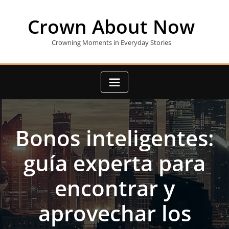
Skip
to
Crown About Now
content
Crowning Moments in Everyday Stories
Bonos inteligentes:
guía experta para
encontrar y
aprovechar los