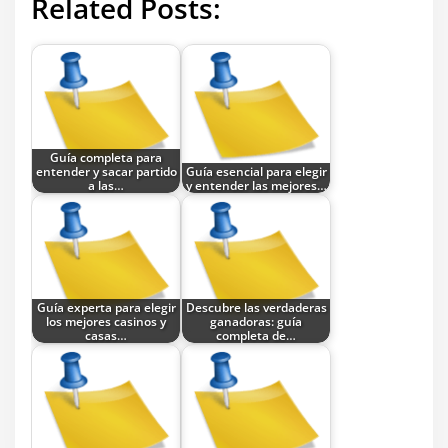
Related Posts:
Guía completa para
entender y sacar partido
Guía esencial para elegir
a las…
y entender las mejores…
Guía experta para elegir
Descubre las verdaderas
los mejores casinos y
ganadoras: guía
casas…
completa de…