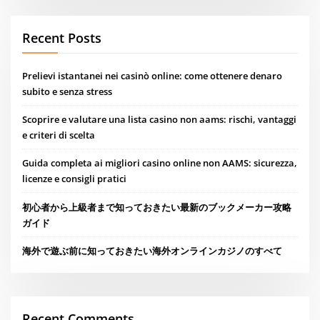
Recent Posts
Prelievi istantanei nei casinò online: come ottenere denaro
subito e senza stress
Scoprire e valutare una lista casino non aams: rischi, vantaggi
e criteri di scelta
Guida completa ai migliori casino online non AAMS: sicurezza,
licenze e consigli pratici
初心者から上級者まで知っておきたい最新のブックメーカー攻略
ガイド
海外で遊ぶ前に知っておきたい海外オンラインカジノのすべて
Recent Comments