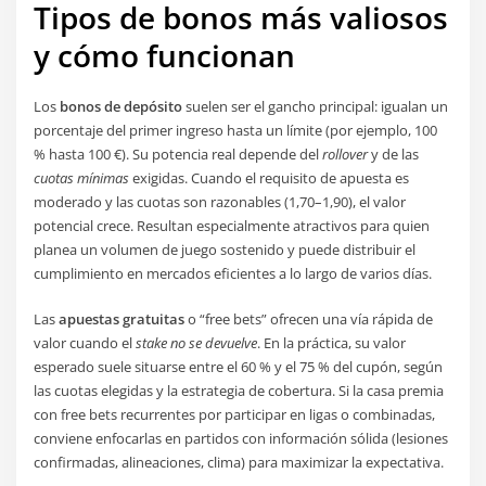
Tipos de bonos más valiosos
y cómo funcionan
Los
bonos de depósito
suelen ser el gancho principal: igualan un
porcentaje del primer ingreso hasta un límite (por ejemplo, 100
% hasta 100 €). Su potencia real depende del
rollover
y de las
cuotas mínimas
exigidas. Cuando el requisito de apuesta es
moderado y las cuotas son razonables (1,70–1,90), el valor
potencial crece. Resultan especialmente atractivos para quien
planea un volumen de juego sostenido y puede distribuir el
cumplimiento en mercados eficientes a lo largo de varios días.
Las
apuestas gratuitas
o “free bets” ofrecen una vía rápida de
valor cuando el
stake no se devuelve
. En la práctica, su valor
esperado suele situarse entre el 60 % y el 75 % del cupón, según
las cuotas elegidas y la estrategia de cobertura. Si la casa premia
con free bets recurrentes por participar en ligas o combinadas,
conviene enfocarlas en partidos con información sólida (lesiones
confirmadas, alineaciones, clima) para maximizar la expectativa.