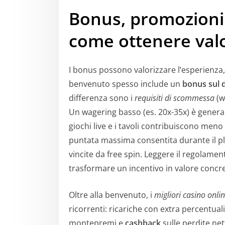
Bonus, promozioni
come ottenere valo
I bonus possono valorizzare l’esperienza,
benvenuto spesso include un
bonus sul 
differenza sono i
requisiti di scommessa
(wa
Un wagering basso (es. 20x-35x) è general
giochi live e i tavoli contribuiscono men
puntata massima consentita durante il pl
vincite da free spin. Leggere il regolame
trasformare un incentivo in valore concr
Oltre alla benvenuto, i
migliori casino onli
ricorrenti: ricariche con extra percentuali
montepremi e
cashback
sulle perdite net