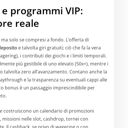
 e programmi VIP:
re reale
 ma solo se compresi a fondo. L’offerta di
deposito
e talvolta giri gratuiti; ciò che fa la vera
gering), i contributi dei giochi e i limiti temporali.
mente più gestibile di uno elevato (50x+), mentre i
o o talvolta zero all’avanzamento. Contano anche la
aythrough e la trasparenza su eventuali cappi alle
nto bonus è un passaggio imprescindibile per
eto.
ne
costruiscono un calendario di promozioni
, missioni nelle slot, cashdrop, tornei con
te. Il cashback, se privo di wagering o con