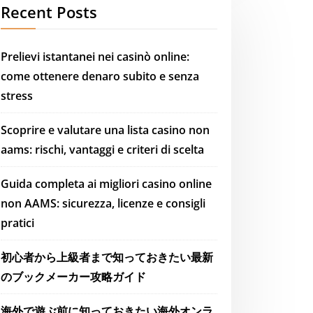
Recent Posts
Prelievi istantanei nei casinò online:
come ottenere denaro subito e senza
stress
Scoprire e valutare una lista casino non
aams: rischi, vantaggi e criteri di scelta
Guida completa ai migliori casino online
non AAMS: sicurezza, licenze e consigli
pratici
初心者から上級者まで知っておきたい最新
のブックメーカー攻略ガイド
海外で遊ぶ前に知っておきたい海外オンラ