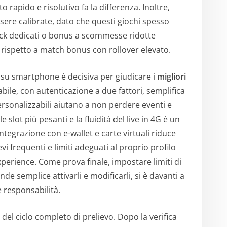
rapido e risolutivo fa la differenza. Inoltre,
sere calibrate, dato che questi giochi spesso
ck dedicati o bonus a scommesse ridotte
 rispetto a match bonus con rollover elevato.
a su smartphone è decisiva per giudicare i
migliori
abile, con autenticazione a due fattori, semplifica
ersonalizzabili aiutano a non perdere eventi e
 slot più pesanti e la fluidità del live in 4G è un
ntegrazione con e-wallet e carte virtuali riduce
evi frequenti e limiti adeguati al proprio profilo
perience. Come prova finale, impostare limiti di
nde semplice attivarli e modificarli, si è davanti a
e responsabilità.
i del ciclo completo di prelievo. Dopo la verifica