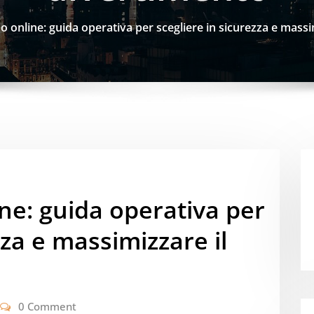
no online: guida operativa per scegliere in sicurezza e mass
ine: guida operativa per
zza e massimizzare il
0 Comment