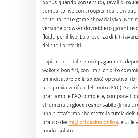
bonus quando consentito), tavoli di
roule
comparto live con croupier reali. Un buon
carte italiani e game show dal vivo. Non
versione browser dovrebbero garantire car
fluido per il live. La presenza di filtri ava
dei titoli preferiti.
Capitolo cruciale sono i
pagamenti
: depo
wallet e bonifici, con limiti chiari e comm
un indicatore della solidità operativa; i 
ore, previa verifica del conto (KYC). Serviz
orari ampi e FAQ complete, compone il quad
strumenti di
gioco responsabile
(limiti d
una piattaforma che mette la tutela dell’
pratico dei
migliori casino online
, è utile
modo isolato.