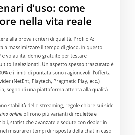
cenari d’uso: come
re nella vita reale
e alla prova i criteri di qualità. Profilo A:
a a massimizzare il tempo di gioco. In questo
P e volatilità, demo gratuite per testare
titoli selezionati. Un aspetto spesso trascurato è
00% e i limiti di puntata sono ragionevoli, l’offerta
ovider (NetEnt, Playtech, Pragmatic Play, ecc.)
a, segno di una piattaforma attenta alla qualità.
ano stabilità dello streaming, regole chiare sui side
sino online
offrono più varianti di
roulette
e
ali, statistiche avanzate e sedute con dealer in
 nel misurare i tempi di risposta della chat in caso