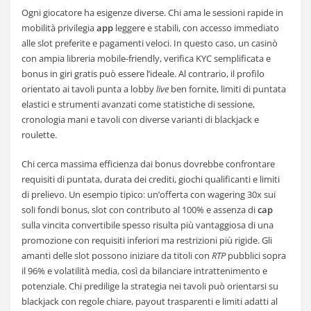
Ogni giocatore ha esigenze diverse. Chi ama le sessioni rapide in
mobilità privilegia
app
leggere e stabili, con accesso immediato
alle slot preferite e pagamenti veloci. In questo caso, un casinò
con ampia libreria mobile-friendly, verifica KYC semplificata e
bonus in giri gratis può essere l’ideale. Al contrario, il profilo
orientato ai tavoli punta a lobby
live
ben fornite, limiti di puntata
elastici e strumenti avanzati come statistiche di sessione,
cronologia mani e tavoli con diverse varianti di blackjack e
roulette.
Chi cerca massima efficienza dai bonus dovrebbe confrontare
requisiti di puntata, durata dei crediti, giochi qualificanti e limiti
di prelievo. Un esempio tipico: un’offerta con wagering 30x sui
soli fondi bonus, slot con contributo al 100% e assenza di
cap
sulla vincita convertibile spesso risulta più vantaggiosa di una
promozione con requisiti inferiori ma restrizioni più rigide. Gli
amanti delle slot possono iniziare da titoli con
RTP
pubblici sopra
il 96% e volatilità media, così da bilanciare intrattenimento e
potenziale. Chi predilige la strategia nei tavoli può orientarsi su
blackjack con regole chiare, payout trasparenti e limiti adatti al