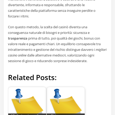
divertente, informata e responsabile, sfruttando le
caratteristiche della piattaforma senza inseguire perdite o
forzare i ritmi.
Con questo metodo, la scelta del casinò diventa una
conseguenza naturale di bisogni e priorità: sicurezza e
trasparenza
prima di tutto, poi qualità dei giochi, bonus con
valore reale e pagamenti chiari. Un equilibrio consapevole tra
intrattenimento e gestione del rischio distingue davvero i
migliori
casino online
dalle alternative mediocri, valorizzando ogni
sessione di gioco e riducendo sorprese indesiderate.
Related Posts: