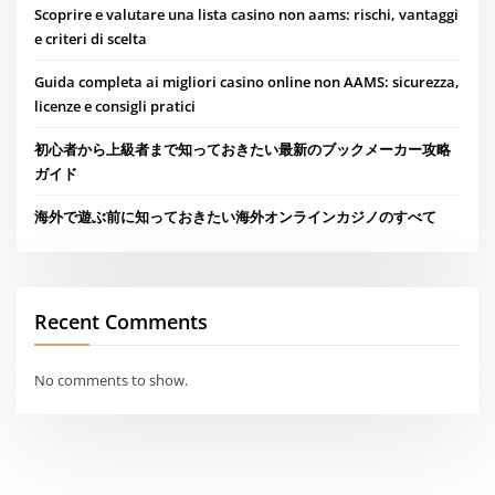
Scoprire e valutare una lista casino non aams: rischi, vantaggi
e criteri di scelta
Guida completa ai migliori casino online non AAMS: sicurezza,
licenze e consigli pratici
初心者から上級者まで知っておきたい最新のブックメーカー攻略
ガイド
海外で遊ぶ前に知っておきたい海外オンラインカジノのすべて
Recent Comments
No comments to show.