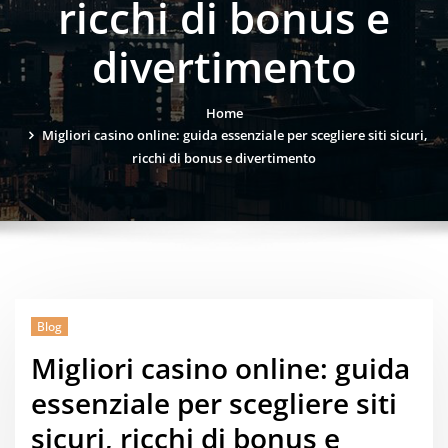
ricchi di bonus e
divertimento
Home
Migliori casino online: guida essenziale per scegliere siti sicuri,
ricchi di bonus e divertimento
Blog
Migliori casino online: guida
essenziale per scegliere siti
sicuri, ricchi di bonus e