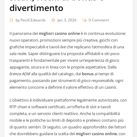
divertimento
by
PaulCEdwards
Jan 3, 2026
0 Comment
Il panorama dei
migliori casino online
è in continua evoluzione:
nuovi operatori, promozioni sempre più creative, giochi con
grafiche impeccabili e tavoli
live
che replicano l’atmosfera di una
sala reale. Saper distinguere tra proposte affidabili e siti poco
trasparenti è fondamentale per vivere un’esperienza di gioco
appagante, sicura e in linea con le proprie aspettative. Dalla
licenza ADM
alla qualità del catalogo, dai
bonus
ai tempi di
pagamento, passando per strumenti di
gioco responsabile
, ogni
elemento concorre a definire il valore effettivo di un casinò.
L’obiettivo è individuare piattaforme legalmente autorizzate, con
RTP chiari e software certificati, un’offerta di slot e tavoli
completa, e un servizio clienti reattivo. Anche la compatibilità
mobile e le politiche su limiti di deposito e prelievo contano più
di quanto sembri. Di seguito, un quadro approfondito dei fattori
che dovrebbero guidare la scelta dei
migliori casino online
, con