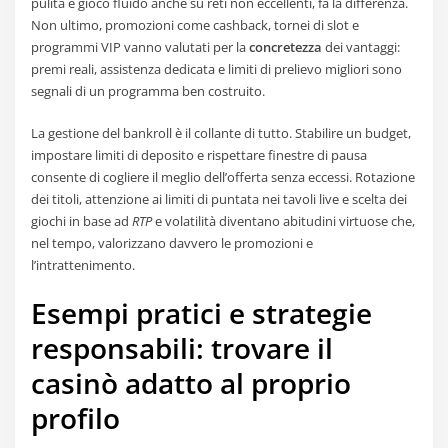
pulita e gioco fluido anche su reti non eccellenti, fa la differenza.
Non ultimo, promozioni come cashback, tornei di slot e
programmi VIP vanno valutati per la
concretezza
dei vantaggi:
premi reali, assistenza dedicata e limiti di prelievo migliori sono
segnali di un programma ben costruito.
La gestione del bankroll è il collante di tutto. Stabilire un budget,
impostare limiti di deposito e rispettare finestre di pausa
consente di cogliere il meglio dell’offerta senza eccessi. Rotazione
dei titoli, attenzione ai limiti di puntata nei tavoli live e scelta dei
giochi in base ad
RTP
e volatilità diventano abitudini virtuose che,
nel tempo, valorizzano davvero le promozioni e
l’intrattenimento.
Esempi pratici e strategie
responsabili: trovare il
casinò adatto al proprio
profilo