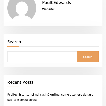
PaulCEdwards
Website:
Search
Search
Recent Posts
Prelievi istantanei nei casinò online: come ottenere denaro
subito e senza stress