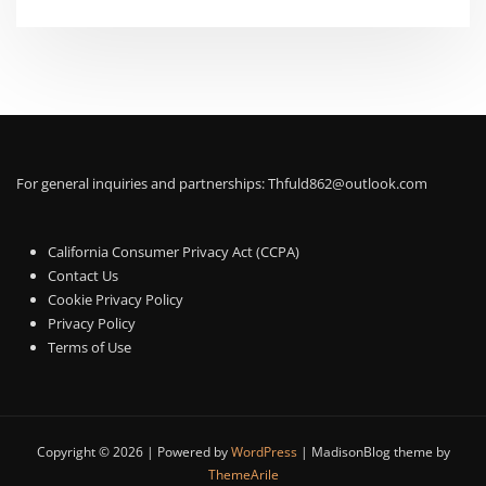
For general inquiries and partnerships:
Thfuld862@outlook.com
California Consumer Privacy Act (CCPA)
Contact Us
Cookie Privacy Policy
Privacy Policy
Terms of Use
Copyright © 2026 | Powered by
WordPress
|
MadisonBlog theme by
ThemeArile