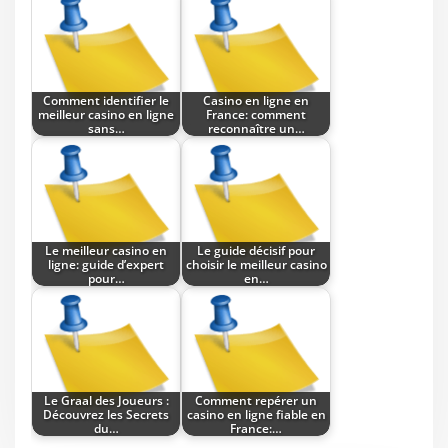
Comment identifier le
Casino en ligne en
meilleur casino en ligne
France: comment
sans…
reconnaître un…
Le meilleur casino en
Le guide décisif pour
ligne: guide d’expert
choisir le meilleur casino
pour…
en…
Le Graal des Joueurs :
Comment repérer un
Découvrez les Secrets
casino en ligne fiable en
du…
France:…