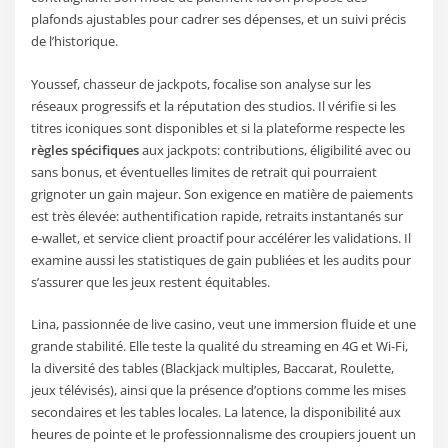
plafonds ajustables pour cadrer ses dépenses, et un suivi précis
de l’historique.
Youssef, chasseur de jackpots, focalise son analyse sur les
réseaux progressifs et la réputation des studios. Il vérifie si les
titres iconiques sont disponibles et si la plateforme respecte les
règles spécifiques
aux jackpots: contributions, éligibilité avec ou
sans bonus, et éventuelles limites de retrait qui pourraient
grignoter un gain majeur. Son exigence en matière de paiements
est très élevée: authentification rapide, retraits instantanés sur
e-wallet, et service client proactif pour accélérer les validations. Il
examine aussi les statistiques de gain publiées et les audits pour
s’assurer que les jeux restent équitables.
Lina, passionnée de live casino, veut une immersion fluide et une
grande stabilité. Elle teste la qualité du streaming en 4G et Wi‑Fi,
la diversité des tables (Blackjack multiples, Baccarat, Roulette,
jeux télévisés), ainsi que la présence d’options comme les mises
secondaires et les tables locales. La latence, la disponibilité aux
heures de pointe et le professionnalisme des croupiers jouent un