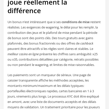
joue réellement la
différence
Un bonus n’est intéressant que si ses
conditions de mise
restent
réalistes. Les exigences de wagering, le délai pour les remplir, la
contribution des jeux et le plafond de mise pendant la période
de bonus sont des points clés. Des tours gratuits avec gains
plafonnés, des bonus fractionnés ou des offres de
cashback
peuvent être attractifs si les règles sont claires et stables. Le
meilleur casino en ligne
présente les chiffres sans ambiguïté: x25
ou x35, contributions détaillées par catégorie, retraits possibles
ou non pendant le wagering, et limites de mise raisonnables.
Les paiements sont un marqueur de sérieux. Une page de
caissier transparente affiche les méthodes acceptées, les
montants minimum/maximum et les délais typiques:
portefeuilles électroniques rapides, cartes bancaires en 1 à 3
jours, virements plus longs. Le processus KYC doit être expliqué
en amont, avec une liste de documents acceptés et des délais
moyens de validation. Un traitement prioritaire pour les joueurs