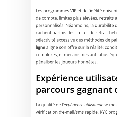
Les programmes VIP et de fidélité doiven
de compte, limites plus élevées, retraits
personnalisés. Néanmoins, la durabilité 
cachent parfois des limites de retrait he
sélectivité excessive des méthodes de pa
ligne
aligne son offre sur la réalité: condi
complexes, et mécanismes anti-abus équ
pénaliser les joueurs honnêtes.
Expérience utilisat
parcours gagnant d
La qualité de l’
expérience utilisateur
se mesu
vérification d’e-mail/sms rapide, KYC pr