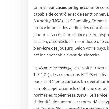
Un
meilleur casino en ligne
commence par 
capable de contrôler et de sanctionner. L
Authority (MGA), l’UK Gambling Commissio
licence impose des audits, des contrôles
joueurs. L’accès à un espace de jeu respo
session, auto-exclusion — indique une c
bien-être des joueurs. Selon votre pays, la
est indispensable avant de s’inscrire.
La
sécurité technologique
se voit à traver
TLS 1.2+), des connexions HTTPS et, idéal
pour protéger le compte. Un opérateur i
comptes opérationnels et affiche des po
normes européennes (RGPD). Le service do
d’identité: documents acceptés, délais t
anti-fraude. Plus la procédure est encadré