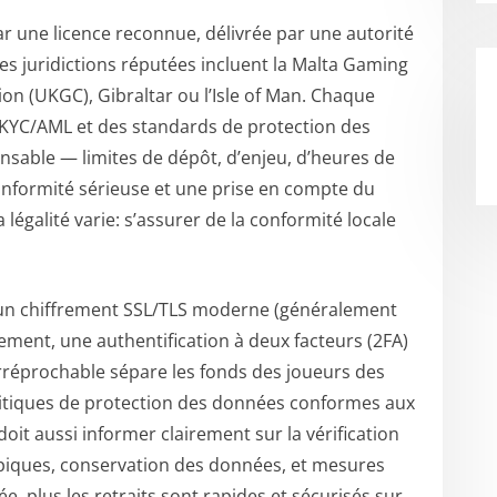
une licence reconnue, délivrée par une autorité
es juridictions réputées incluent la Malta Gaming
n (UKGC), Gibraltar ou l’Isle of Man. Chaque
 KYC/AML et des standards de protection des
nsable — limites de dépôt, d’enjeu, d’heures de
onformité sérieuse et une prise en compte du
 légalité varie: s’assurer de la conformité locale
s un chiffrement SSL/TLS moderne (généralement
ement, une authentification à deux facteurs (2FA)
rréprochable sépare les fonds des joueurs des
litiques de protection des données conformes aux
it aussi informer clairement sur la vérification
ypiques, conservation des données, et mesures
e, plus les retraits sont rapides et sécurisés sur