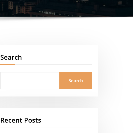
Search
Search
Recent Posts