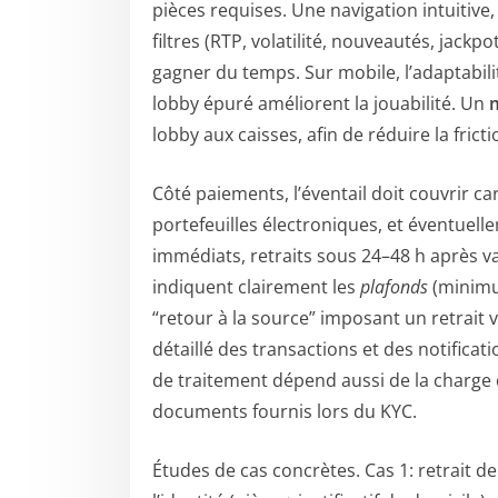
pièces requises. Une navigation intuitive,
filtres (RTP, volatilité, nouveautés, jac
gagner du temps. Sur mobile, l’adaptabil
lobby épuré améliorent la jouabilité. Un
m
lobby aux caisses, afin de réduire la fricti
Côté paiements, l’éventail doit couvrir ca
portefeuilles électroniques, et éventuell
immédiats, retraits sous 24–48 h après v
indiquent clairement les
plafonds
(minimum
“retour à la source” imposant un retrait v
détaillé des transactions et des notificat
de traitement dépend aussi de la charge d
documents fournis lors du KYC.
Études de cas concrètes. Cas 1: retrait d