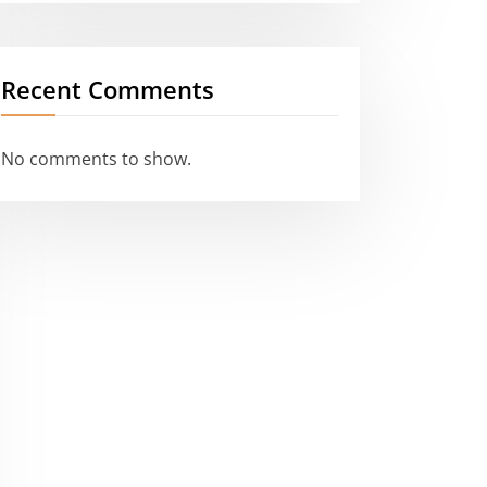
Recent Comments
No comments to show.