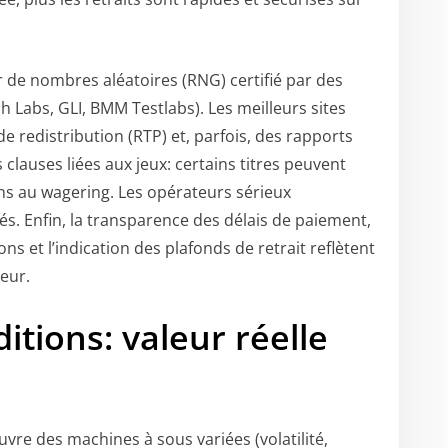
de nombres aléatoires (RNG) certifié par des
 Labs, GLI, BMM Testlabs). Les meilleurs sites
e redistribution (RTP) et, parfois, des rapports
clauses liées aux jeux: certains titres peuvent
ns au wagering. Les opérateurs sérieux
. Enfin, la transparence des délais de paiement,
ns et l’indication des plafonds de retrait reflètent
eur.
itions: valeur réelle
vre des machines à sous variées (volatilité,