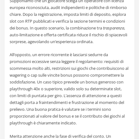
Supponiamo che un giocatore scelga un operatore con licenza
europea riconosciuta, audit indipendenti e politiche di rimborso
chiare. Dopo la registrazione, imposta limiti di deposito, esplora
slot con RTP pubblicati e verifica la sezione termini e condizioni
dei bonus. In questo scenario, la combinazione tra
trasparenza
,
auto-limitazione e offerta certificata riduce il rischio di spiacevoli
sorprese, agevolando un’esperienza ordinata.
All’opposto, un errore ricorrente è lasciarsi sedurre da
promozioni eccessive senza leggere il regolamento: requisiti di
scommessa molto alti, restrizioni sui giochi che contribuiscono al
wagering o cap sulle vincite bonus possono compromettere la
soddisfazione. Un caso tipico prevede un bonus generoso con
playthrough 40x o superiore, valido solo su determinate slot,
con limiti di puntata per giro. L’assenza di attenzione a questi
dettagli porta a fraintendimenti e frustrazione al momento del
prelievo. Una buona pratica è valutare se i termini sono
proporzionati al valore del bonus e se il contributo dei giochi al
playthrough è chiaramente indicato.
Merita attenzione anche la fase di verifica del conto. Un