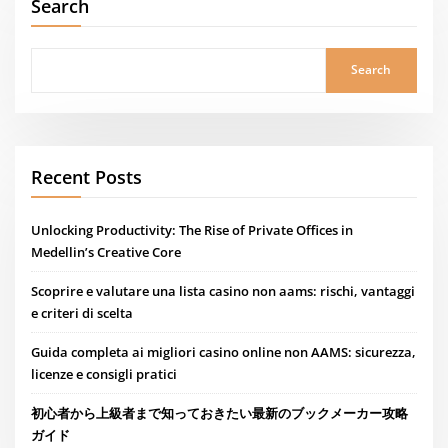
Search
Search
Recent Posts
Unlocking Productivity: The Rise of Private Offices in
Medellin’s Creative Core
Scoprire e valutare una lista casino non aams: rischi, vantaggi
e criteri di scelta
Guida completa ai migliori casino online non AAMS: sicurezza,
licenze e consigli pratici
初心者から上級者まで知っておきたい最新のブックメーカー攻略
ガイド