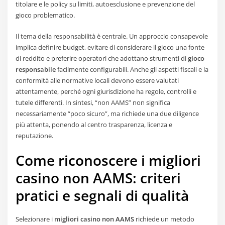
titolare e le policy su limiti, autoesclusione e prevenzione del
gioco problematico.
Il tema della responsabilità è centrale. Un approccio consapevole
implica definire budget, evitare di considerare il gioco una fonte
di reddito e preferire operatori che adottano strumenti di
gioco
responsabile
facilmente configurabili. Anche gli aspetti fiscali e la
conformità alle normative locali devono essere valutati
attentamente, perché ogni giurisdizione ha regole, controlli e
tutele differenti. In sintesi, “non AAMS” non significa
necessariamente “poco sicuro”, ma richiede una due diligence
più attenta, ponendo al centro trasparenza, licenza e
reputazione.
Come riconoscere i migliori
casino non AAMS: criteri
pratici e segnali di qualità
Selezionare i
migliori casino non AAMS
richiede un metodo