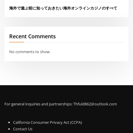
海外で遊ぶ前に知っておきたい海外オンラインカジノのすべて
Recent Comments
No comments to show.
For general inquiries and partnerships:
Thfuld862@outlook.com
California Consumer Privacy Act (CCPA)
Contact Us