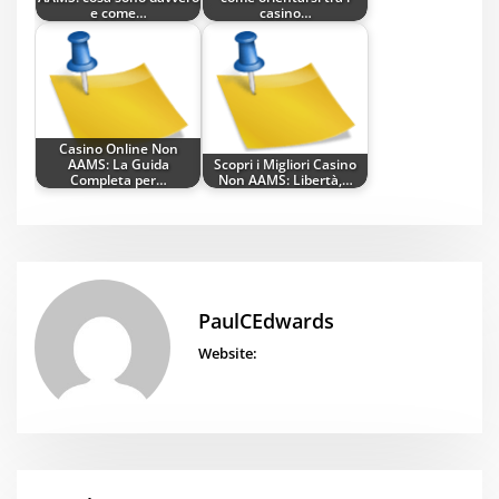
e come…
casino…
Casino Online Non
AAMS: La Guida
Scopri i Migliori Casino
Completa per…
Non AAMS: Libertà,…
PaulCEdwards
Website: