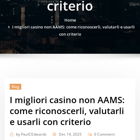
criterio
Home
I migliori casino non AAMS: come riconoscerli, valutarli e usarli
con criterio
Blog
I migliori casino non AAMS:
come riconoscerli, valutarli
e usarli con criterio
by
PaulCEdwards
Dec 14, 2025
0 Comment