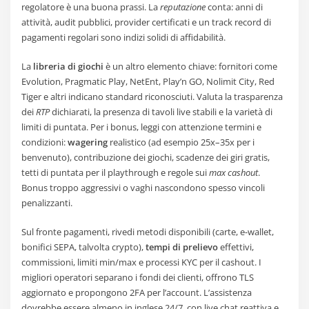
regolatore è una buona prassi. La
reputazione
conta: anni di
attività, audit pubblici, provider certificati e un track record di
pagamenti regolari sono indizi solidi di affidabilità.
La
libreria di giochi
è un altro elemento chiave: fornitori come
Evolution, Pragmatic Play, NetEnt, Play’n GO, Nolimit City, Red
Tiger e altri indicano standard riconosciuti. Valuta la trasparenza
dei
RTP
dichiarati, la presenza di tavoli live stabili e la varietà di
limiti di puntata. Per i bonus, leggi con attenzione termini e
condizioni:
wagering
realistico (ad esempio 25x–35x per i
benvenuto), contribuzione dei giochi, scadenze dei giri gratis,
tetti di puntata per il playthrough e regole sui
max cashout
.
Bonus troppo aggressivi o vaghi nascondono spesso vincoli
penalizzanti.
Sul fronte pagamenti, rivedi metodi disponibili (carte, e-wallet,
bonifici SEPA, talvolta crypto),
tempi di prelievo
effettivi,
commissioni, limiti min/max e processi KYC per il cashout. I
migliori operatori separano i fondi dei clienti, offrono TLS
aggiornato e propongono 2FA per l’account. L’assistenza
dovrebbe essere almeno in inglese 24/7, con live chat reattiva e