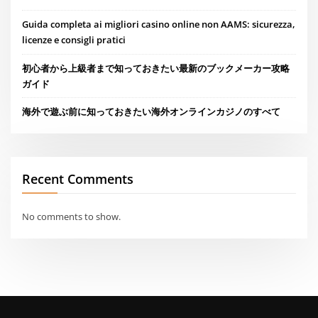
Guida completa ai migliori casino online non AAMS: sicurezza,
licenze e consigli pratici
初心者から上級者まで知っておきたい最新のブックメーカー攻略
ガイド
海外で遊ぶ前に知っておきたい海外オンラインカジノのすべて
Recent Comments
No comments to show.