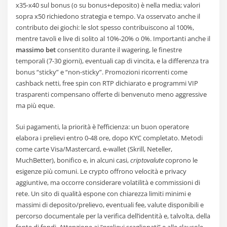
x35-x40 sul bonus (o su bonus+deposito) è nella media; valori
sopra x50 richiedono strategia e tempo. Va osservato anche il
contributo dei giochi: le slot spesso contribuiscono al 100%,
mentre tavoli e live di solito al 10%-20% o 0%. Importanti anche il
massimo bet
consentito durante il wagering, le finestre
temporali (7-30 giorni), eventuali cap di vincita, e la differenza tra
bonus “sticky” e “non-sticky”. Promozioni ricorrenti come
cashback netti, free spin con RTP dichiarato e programmi VIP
trasparenti compensano offerte di benvenuto meno aggressive
ma più eque.
Sui pagamenti, la priorità è l’efficienza: un buon operatore
elabora i prelievi entro 0-48 ore, dopo KYC completato. Metodi
come carte Visa/Mastercard, e-wallet (Skrill, Neteller,
MuchBetter), bonifico e, in alcuni casi,
criptovalute
coprono le
esigenze più comuni. Le crypto offrono velocità e privacy
aggiuntive, ma occorre considerare volatilità e commissioni di
rete. Un sito di qualità espone con chiarezza limiti minimi e
massimi di deposito/prelievo, eventuali fee, valute disponibili e
percorso documentale per la verifica dell’identità e, talvolta, della