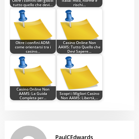
Oltre i confini del gioco:
Italia: mito, norme e
tutto quello che devi…
rischi…
Oltre i confini ADM:
Casino Online Non
come orientarsi tra i
AAMS: Tutto Quello che
casino…
Devi Sapere…
Casino Online Non
AAMS: La Guida
Scopri i Migliori Casino
Completa per…
Non AAMS: Libertà,…
PaulCEdwards