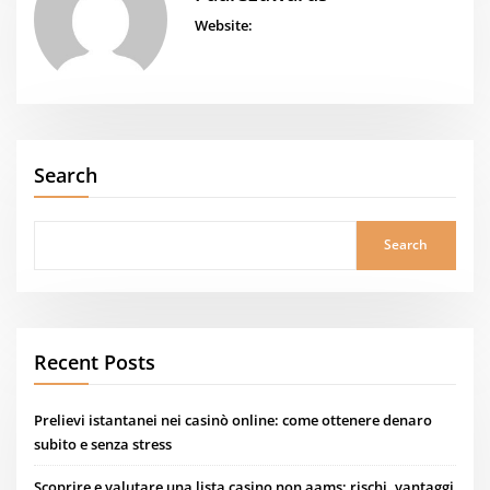
Website:
Search
Search
Recent Posts
Prelievi istantanei nei casinò online: come ottenere denaro
subito e senza stress
Scoprire e valutare una lista casino non aams: rischi, vantaggi