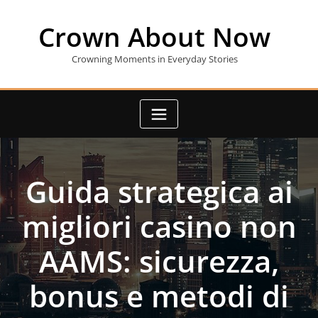
Skip
to
Crown About Now
content
Crowning Moments in Everyday Stories
Guida strategica ai
migliori casino non
AAMS: sicurezza,
bonus e metodi di