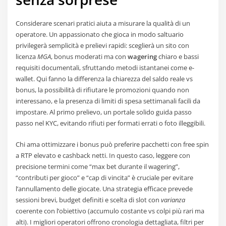
Considerare scenari pratici aiuta a misurare la qualità di un
operatore. Un appassionato che gioca in modo saltuario
privilegerà semplicità e prelievi rapidi: sceglierà un sito con
licenza
MGA
, bonus moderati ma con
wagering
chiaro e bassi
requisiti documentali, sfruttando metodi istantanei come e-
wallet. Qui fanno la differenza la chiarezza del saldo reale vs
bonus, la possibilità di rifiutare le promozioni quando non
interessano, e la presenza di limiti di spesa settimanali facili da
impostare. Al primo prelievo, un portale solido guida passo
passo nel KYC, evitando rifiuti per formati errati o foto illeggibili.
Chi ama ottimizzare i bonus può preferire pacchetti con free spin
a RTP elevato e cashback netti. In questo caso, leggere con
precisione termini come “max bet durante il wagering”,
“contributi per gioco” e “cap di vincita” è cruciale per evitare
l’annullamento delle giocate. Una strategia efficace prevede
sessioni brevi, budget definiti e scelta di slot con
varianza
coerente con l’obiettivo (accumulo costante vs colpi più rari ma
alti). I migliori operatori offrono cronologia dettagliata, filtri per