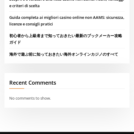
e criteri di scelta
Guida completa ai migliori casino online non AAMS: sicurezza,
licenze e consigli pratici
初心者から上級者まで知っておきたい最新のブックメーカー攻略
ガイド
海外で遊ぶ前に知っておきたい海外オンラインカジノのすべて
Recent Comments
No comments to show.