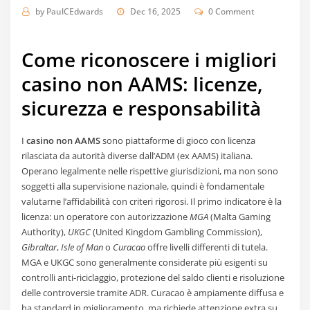
by
PaulCEdwards
Dec 16, 2025
0 Comment
Come riconoscere i migliori
casino non AAMS: licenze,
sicurezza e responsabilità
I
casino non AAMS
sono piattaforme di gioco con licenza
rilasciata da autorità diverse dall’ADM (ex AAMS) italiana.
Operano legalmente nelle rispettive giurisdizioni, ma non sono
soggetti alla supervisione nazionale, quindi è fondamentale
valutarne l’affidabilità con criteri rigorosi. Il primo indicatore è la
licenza: un operatore con autorizzazione
MGA
(Malta Gaming
Authority),
UKGC
(United Kingdom Gambling Commission),
Gibraltar
,
Isle of Man
o
Curacao
offre livelli differenti di tutela.
MGA e UKGC sono generalmente considerate più esigenti su
controlli anti-riciclaggio, protezione del saldo clienti e risoluzione
delle controversie tramite ADR. Curacao è ampiamente diffusa e
ha standard in miglioramento, ma richiede attenzione extra su