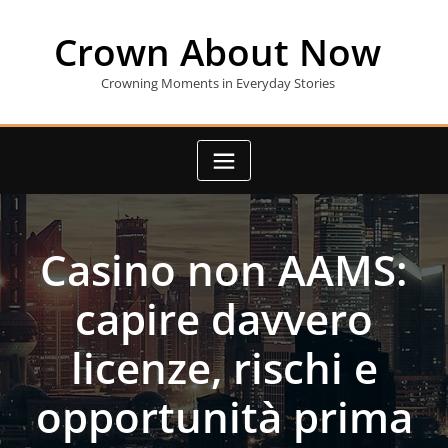
Skip
to
Crown About Now
content
Crowning Moments in Everyday Stories
Casino non AAMS:
capire davvero
licenze, rischi e
opportunità prima