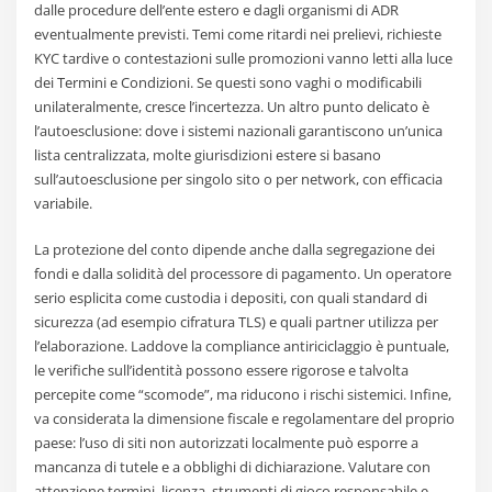
dalle procedure dell’ente estero e dagli organismi di ADR
eventualmente previsti. Temi come ritardi nei prelievi, richieste
KYC tardive o contestazioni sulle promozioni vanno letti alla luce
dei Termini e Condizioni. Se questi sono vaghi o modificabili
unilateralmente, cresce l’incertezza. Un altro punto delicato è
l’autoesclusione: dove i sistemi nazionali garantiscono un’unica
lista centralizzata, molte giurisdizioni estere si basano
sull’autoesclusione per singolo sito o per network, con efficacia
variabile.
La protezione del conto dipende anche dalla segregazione dei
fondi e dalla solidità del processore di pagamento. Un operatore
serio esplicita come custodia i depositi, con quali standard di
sicurezza (ad esempio cifratura TLS) e quali partner utilizza per
l’elaborazione. Laddove la compliance antiriciclaggio è puntuale,
le verifiche sull’identità possono essere rigorose e talvolta
percepite come “scomode”, ma riducono i rischi sistemici. Infine,
va considerata la dimensione fiscale e regolamentare del proprio
paese: l’uso di siti non autorizzati localmente può esporre a
mancanza di tutele e a obblighi di dichiarazione. Valutare con
attenzione termini, licenza, strumenti di gioco responsabile e