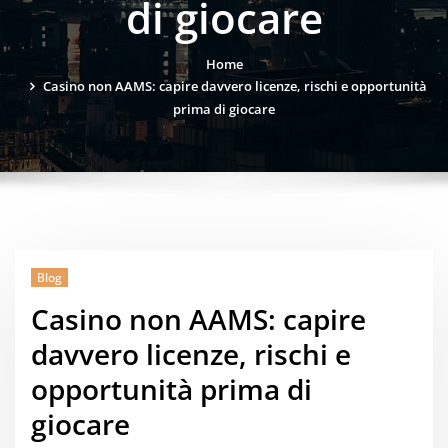
di giocare
Home
Casino non AAMS: capire davvero licenze, rischi e opportunità
prima di giocare
Blog
Casino non AAMS: capire
davvero licenze, rischi e
opportunità prima di
giocare