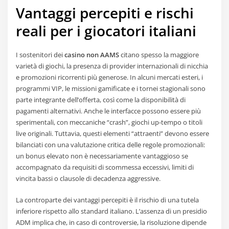
Vantaggi percepiti e rischi
reali per i giocatori italiani
I sostenitori dei
casino non AAMS
citano spesso la maggiore
varietà di giochi, la presenza di provider internazionali di nicchia
e promozioni ricorrenti più generose. In alcuni mercati esteri, i
programmi VIP, le missioni gamificate e i tornei stagionali sono
parte integrante dell’offerta, così come la disponibilità di
pagamenti alternativi. Anche le interfacce possono essere più
sperimentali, con meccaniche “crash”, giochi up-tempo o titoli
live originali. Tuttavia, questi elementi “attraenti” devono essere
bilanciati con una valutazione critica delle regole promozionali:
un bonus elevato non è necessariamente vantaggioso se
accompagnato da requisiti di scommessa eccessivi, limiti di
vincita bassi o clausole di decadenza aggressive.
La controparte dei vantaggi percepiti è il rischio di una tutela
inferiore rispetto allo standard italiano. L’assenza di un presidio
ADM implica che, in caso di controversie, la risoluzione dipende