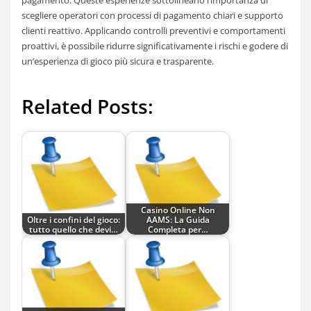
pagamento. Queste esperienze sottolineano l’importanza di
scegliere operatori con processi di pagamento chiari e supporto
clienti reattivo. Applicando controlli preventivi e comportamenti
proattivi, è possibile ridurre significativamente i rischi e godere di
un’esperienza di gioco più sicura e trasparente.
Related Posts:
Casino Online Non
Oltre i confini del gioco:
AAMS: La Guida
tutto quello che devi…
Completa per…