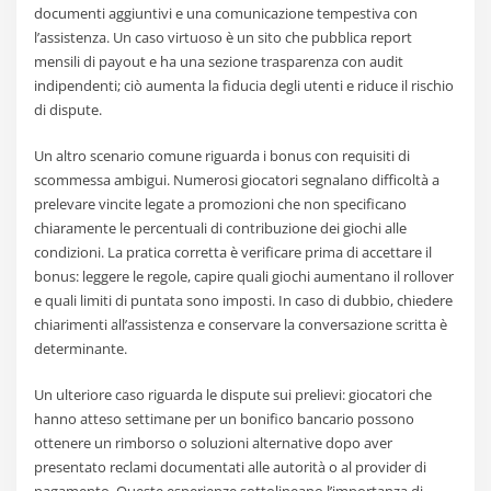
documenti aggiuntivi e una comunicazione tempestiva con
l’assistenza. Un caso virtuoso è un sito che pubblica report
mensili di payout e ha una sezione trasparenza con audit
indipendenti; ciò aumenta la fiducia degli utenti e riduce il rischio
di dispute.
Un altro scenario comune riguarda i bonus con requisiti di
scommessa ambigui. Numerosi giocatori segnalano difficoltà a
prelevare vincite legate a promozioni che non specificano
chiaramente le percentuali di contribuzione dei giochi alle
condizioni. La pratica corretta è verificare prima di accettare il
bonus: leggere le regole, capire quali giochi aumentano il rollover
e quali limiti di puntata sono imposti. In caso di dubbio, chiedere
chiarimenti all’assistenza e conservare la conversazione scritta è
determinante.
Un ulteriore caso riguarda le dispute sui prelievi: giocatori che
hanno atteso settimane per un bonifico bancario possono
ottenere un rimborso o soluzioni alternative dopo aver
presentato reclami documentati alle autorità o al provider di