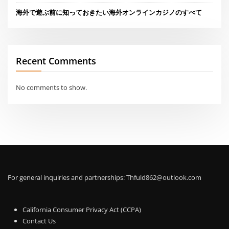
海外で遊ぶ前に知っておきたい海外オンラインカジノのすべて
Recent Comments
No comments to show.
For general inquiries and partnerships:
Thfuld862@outlook.com
California Consumer Privacy Act (CCPA)
Contact Us