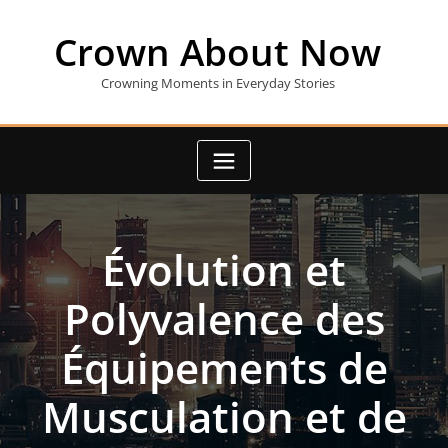
Skip
to
Crown About Now
content
Crowning Moments in Everyday Stories
Évolution et
Polyvalence des
Équipements de
Musculation et de