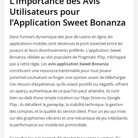
L’Importance des Avis
Utilisateurs pour
l’Application Sweet Bonanza
Dans l’univers dynamique des jeux de casino en ligne, les
applications mobiles sont devenues le pont essentiel entre les
joueurs et leurs divertissements préférés. L’application Sweet
Bonanza, dédiée au slot populaire de Pragmatic Play, n’échappe
pas à cette règle. Les
avis application Sweet Bonanza
constituent une ressource inestimable pour tout joueur
potentiel souhaitant se forger une opinion avant de télécharger.
Ces retours d’expérience, qu’ils soient positifs ou négatifs, offrent
un aperçu authentique de ce que l’on peut attendre. Ils vont
bien au-delà d’une simple notation sur l’App Store ou Google
Play ; ils détaillent le
gameplay
, la stabilité technique, la gestion
des comptes, et la qualité du service client. Pour un jeu qui mise
sur des graphismes vibrants et une mécanique de jeu trépidante,
la performance sur mobile est primordiale.
Consulter les
avis
permet d’éviter les mauvaises surprises. De