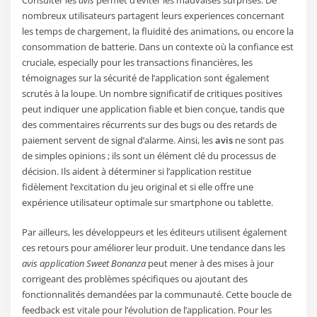
nombreux utilisateurs partagent leurs experiences concernant
les temps de chargement, la fluidité des animations, ou encore la
consommation de batterie. Dans un contexte où la confiance est
cruciale, especially pour les transactions financières, les
témoignages sur la sécurité de l’application sont également
scrutés à la loupe. Un nombre significatif de critiques positives
peut indiquer une application fiable et bien conçue, tandis que
des commentaires récurrents sur des bugs ou des retards de
paiement servent de signal d’alarme. Ainsi, les
avis
ne sont pas
de simples opinions ; ils sont un élément clé du processus de
décision. Ils aident à déterminer si l’application restitue
fidèlement l’excitation du jeu original et si elle offre une
expérience utilisateur optimale sur smartphone ou tablette.
Par ailleurs, les développeurs et les éditeurs utilisent également
ces retours pour améliorer leur produit. Une tendance dans les
avis application Sweet Bonanza
peut mener à des mises à jour
corrigeant des problèmes spécifiques ou ajoutant des
fonctionnalités demandées par la communauté. Cette boucle de
feedback est vitale pour l’évolution de l’application. Pour les