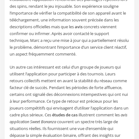
des spins, rendant le jeu injouable. Son expérience souligne
l’importance de vérifier la compatibilité de son appareil avant le
téléchargement, une information souvent précisée dans les
descriptions officielles mais que les
avis
concrets viennent
confirmer ou infirmer. Après avoir contacté le support
technique, Marc a reçu une mise à jour qui a partiellement résolu
le problème, démontrant l’importance d’un service client réactif,
un aspect fréquemment commenté.
Un autre cas intéressant est celui d’un groupe de joueurs qui
utilisent l’application pour participer à des tournois. Leurs
retours collectifs mettent en avant la stabilité du réseau comme
facteur clé de succès. Pendant les périodes de forte affluence,
certains ont signalé des déconnexions intempestives qui ont nui
à leur performance. Ce type de retour est précieux pour les
joueurs compétitifs qui envisagent d’utiliser l’application dans un
cadre plus sérieux. Ces
études de cas
illustrent comment les
avis
application Sweet Bonanza
couvrent un spectre très large de
situations réelles. Ils fournissent une vue d’ensemble qui
dépasse la simple évaluation binaire, offrant des insights sur