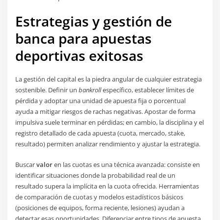
Estrategias y gestión de
banca para apuestas
deportivas exitosas
La gestión del capital es la piedra angular de cualquier estrategia
sostenible. Definir un
bankroll
específico, establecer límites de
pérdida y adoptar una unidad de apuesta fija o porcentual
ayuda a mitigar riesgos de rachas negativas. Apostar de forma
impulsiva suele terminar en pérdidas; en cambio, la disciplina y el
registro detallado de cada apuesta (cuota, mercado, stake,
resultado) permiten analizar rendimiento y ajustar la estrategia.
Buscar
valor
en las cuotas es una técnica avanzada: consiste en
identificar situaciones donde la probabilidad real de un
resultado supera la implícita en la cuota ofrecida. Herramientas
de comparación de cuotas y modelos estadísticos básicos
(posiciones de equipos, forma reciente, lesiones) ayudan a
detectar esas oportunidades. Diferenciar entre tipos de apuesta