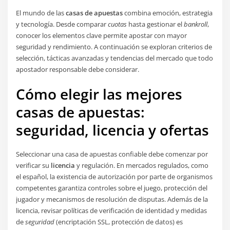
El mundo de las
casas de apuestas
combina emoción, estrategia
y tecnología. Desde comparar
cuotas
hasta gestionar el
bankroll
,
conocer los elementos clave permite apostar con mayor
seguridad y rendimiento. A continuación se exploran criterios de
selección, tácticas avanzadas y tendencias del mercado que todo
apostador responsable debe considerar.
Cómo elegir las mejores
casas de apuestas:
seguridad, licencia y ofertas
Seleccionar una casa de apuestas confiable debe comenzar por
verificar su
licencia
y regulación. En mercados regulados, como
el español, la existencia de autorización por parte de organismos
competentes garantiza controles sobre el juego, protección del
jugador y mecanismos de resolución de disputas. Además de la
licencia, revisar políticas de verificación de identidad y medidas
de
seguridad
(encriptación SSL, protección de datos) es