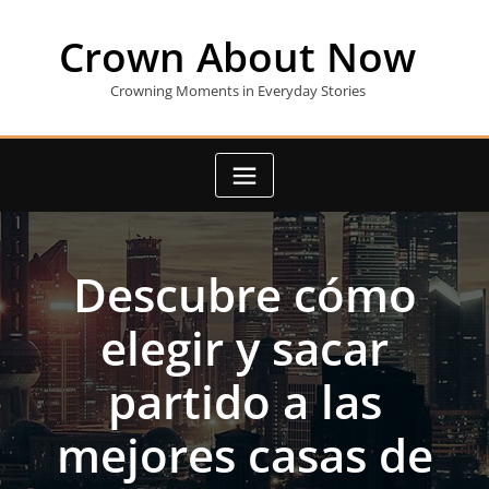
Skip
to
Crown About Now
content
Crowning Moments in Everyday Stories
Descubre cómo
elegir y sacar
partido a las
mejores casas de