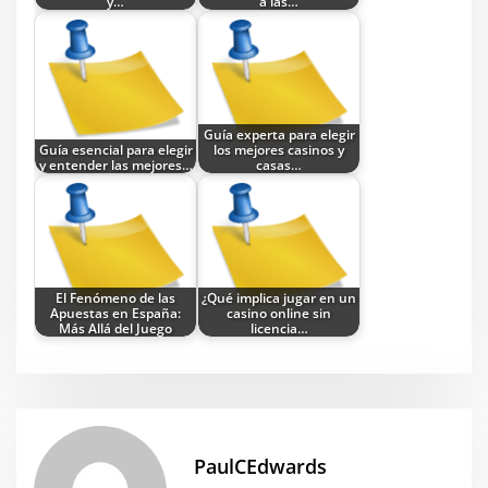
y…
a las…
Guía experta para elegir
Guía esencial para elegir
los mejores casinos y
y entender las mejores…
casas…
El Fenómeno de las
¿Qué implica jugar en un
Apuestas en España:
casino online sin
Más Allá del Juego
licencia…
PaulCEdwards