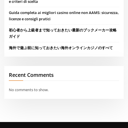
e criteri di scelta
Guida completa ai migliori casino online non AAMS: sicurezza,
licenze e consigli pratici
初心者から上級者まで知っておきたい最新のブックメーカー攻略
ガイド
海外で遊ぶ前に知っておきたい海外オンラインカジノのすべて
Recent Comments
No comments to show.