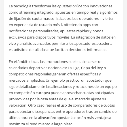
La tecnología transforma las
apuestas online
con innovaciones
como streaming integrado, apuestas en tiempo real y algoritmos
de fijación de cuota más sofisticados. Los operadores invierten
en experiencia de usuario móvil, ofreciendo apps con
notificaciones personalizadas, apuestas rápidas y bonos
exclusivos para dispositivos móviles. La integración de datos en
vivo y análisis avanzados permite a los apostadores acceder a
estadísticas detalladas que facilitan decisiones informadas.
En el ámbito local, las promociones suelen alinearse con
calendarios deportivos nacionales: La Liga, Copa del Rey o
competiciones regionales generan ofertas específicas y
mercados ampliados. Un ejemplo práctico: un apostador que
sigue detalladamente las alineaciones y rotaciones de un equipo
en competición europea puede aprovechar cuotas anticipadas
promovidas por la casa antes de que el mercado ajuste su
valoración. Otro caso real es el uso de comparadores de cuotas
para detectar discrepancias entre operadores tras un cambio de
última hora en la alineación; apostar la opción más ventajosa
maximiza el rendimiento a largo plazo.