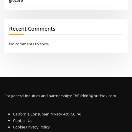
giocare
Recent Comments
No comments to show.
For general inquiries and partnerships:
Thfuld862@outlook.com
California Consumer Privacy Act (CCPA)
Contact Us
Cookie Privacy Policy