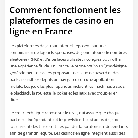
Comment fonctionnent les
plateformes de casino en
ligne en France
Les plateformes de jeu sur internet reposent sur une
combinaison de logiciels spécialisés, de générateurs de nombres
aléatoires (RNG) et d'interfaces utilisateur conçues pour offrir
une expérience fluide. En France, le terme
casino en ligne
désigne
généralement des sites proposant des jeux de hasard et des
paris accessibles depuis un navigateur ou une application
mobile. Les jeux les plus répandus incluent les machines à sous,
le blackjack, la roulette, le poker et les jeux avec croupier en
direct.
Le cœur technique repose sur le RNG, qui assure que chaque
partie est indépendante et imprévisible. Les studios de jeux
fournissent des titres certifiés par des laboratoires indépendants
afin de garantir l'équité. Les casinos en ligne intègrent aussi des