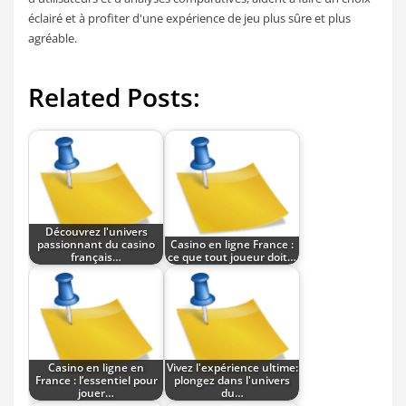
éclairé et à profiter d'une expérience de jeu plus sûre et plus
agréable.
Related Posts:
Découvrez l'univers
passionnant du casino
Casino en ligne France :
français…
ce que tout joueur doit…
Casino en ligne en
Vivez l'expérience ultime:
France : l’essentiel pour
plongez dans l'univers
jouer…
du…