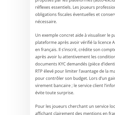
réflexes essentiels. Les joueurs professio
obligations fiscales éventuelles et conser
nécessaire.
Un exemple concret aide à visualiser le p
plateforme après avoir vérifié la licence A
en français. Il s’inscrit, crédite son com
après avoir lu attentivement les condition
documents KYC demandés (pièce d’identité, j
RTP élevé pour limiter l’avantage de la m
pour contrôler son budget. Lors d’un gain s
virement bancaire ; le service client l’inf
évite toute surprise.
Pour les joueurs cherchant un service loc
affichant clairement des mentions en fra