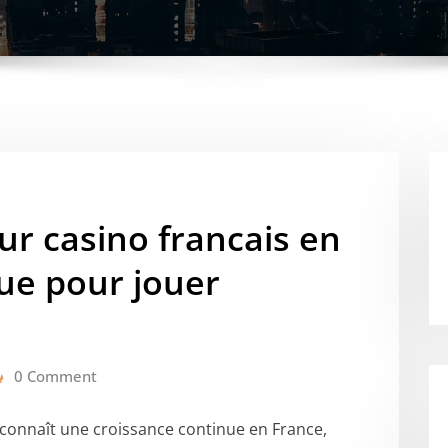
ur casino francais en
que pour jouer
0 Comment
 connaît une croissance continue en France,