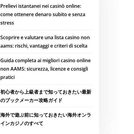
Prelievi istantanei nei casinò online:
come ottenere denaro subito e senza
stress
Scoprire e valutare una lista casino non
aams: rischi, vantaggi e criteri di scelta
Guida completa ai migliori casino online
non AAMS: sicurezza, licenze e consigli
pratici
初心者から上級者まで知っておきたい最新
のブックメーカー攻略ガイド
海外で遊ぶ前に知っておきたい海外オンラ
インカジノのすべて