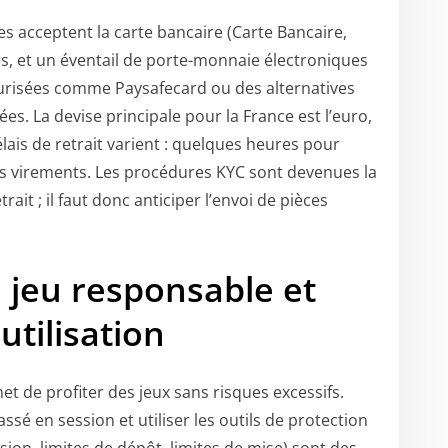
es acceptent la carte bancaire (Carte Bancaire,
es, et un éventail de porte-monnaie électroniques
sécurisées comme Paysafecard ou des alternatives
s. La devise principale pour la France est l’euro,
délais de retrait varient : quelques heures pour
les virements. Les procédures KYC sont devenues la
it ; il faut donc anticiper l’envoi de pièces
, jeu responsable et
utilisation
 de profiter des jeux sans risques excessifs.
ssé en session et utiliser les outils de protection
ion, limites de dépôt, limites de mise) sont des