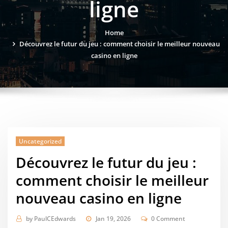
ligne
Home
Découvrez le futur du jeu : comment choisir le meilleur nouveau
casino en ligne
Uncategorized
Découvrez le futur du jeu :
comment choisir le meilleur
nouveau casino en ligne
by
PaulCEdwards
Jan 19, 2026
0 Comment