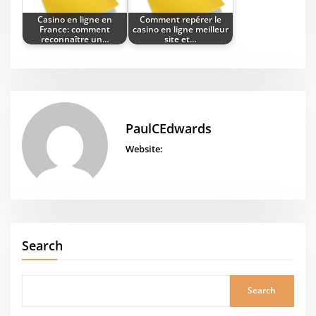
Casino en ligne en
Comment repérer le
France: comment
casino en ligne meilleur
reconnaître un…
site et…
PaulCEdwards
Website:
Search
Search