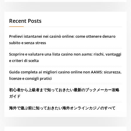
Recent Posts
Prelievi istantanei nei casinò online: come ottenere denaro
subito e senza stress
Scoprire e valutare una lista casino non aams: rischi, vantaggi
e criteri di scelta
Guida completa ai migliori casino online non AAMS: sicurezza,
licenze e consigli pratici
初心者から上級者まで知っておきたい最新のブックメーカー攻略
ガイド
海外で遊ぶ前に知っておきたい海外オンラインカジノのすべて