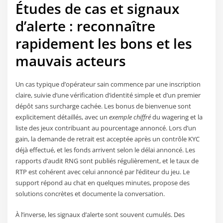
Études de cas et signaux
d’alerte : reconnaître
rapidement les bons et les
mauvais acteurs
Un cas typique d’opérateur sain commence par une inscription
claire, suivie d’une vérification d’identité simple et d’un premier
dépôt sans surcharge cachée. Les bonus de bienvenue sont
explicitement détaillés, avec un
exemple chiffré
du wagering et la
liste des jeux contribuant au pourcentage annoncé. Lors d’un
gain, la demande de retrait est acceptée après un contrôle KYC
déjà effectué, et les fonds arrivent selon le délai annoncé. Les
rapports d’audit RNG sont publiés régulièrement, et le taux de
RTP est cohérent avec celui annoncé par l’éditeur du jeu. Le
support répond au chat en quelques minutes, propose des
solutions concrètes et documente la conversation.
À l’inverse, les signaux d’alerte sont souvent cumulés. Des