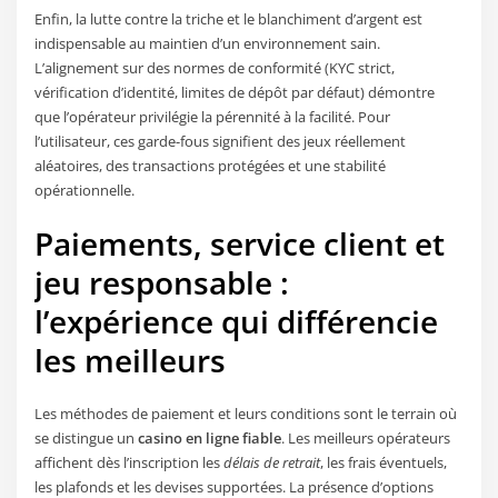
Enfin, la lutte contre la triche et le blanchiment d’argent est
indispensable au maintien d’un environnement sain.
L’alignement sur des normes de conformité (KYC strict,
vérification d’identité, limites de dépôt par défaut) démontre
que l’opérateur privilégie la pérennité à la facilité. Pour
l’utilisateur, ces garde-fous signifient des jeux réellement
aléatoires, des transactions protégées et une stabilité
opérationnelle.
Paiements, service client et
jeu responsable :
l’expérience qui différencie
les meilleurs
Les méthodes de paiement et leurs conditions sont le terrain où
se distingue un
casino en ligne fiable
. Les meilleurs opérateurs
affichent dès l’inscription les
délais de retrait
, les frais éventuels,
les plafonds et les devises supportées. La présence d’options