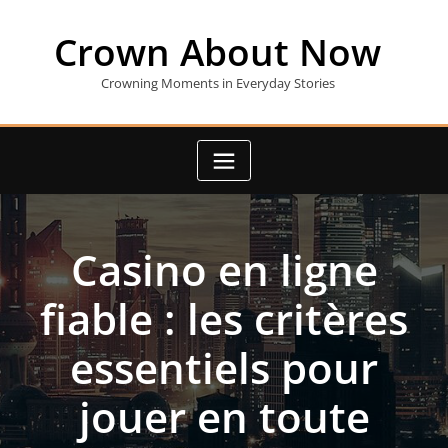
Skip
to
Crown About Now
content
Crowning Moments in Everyday Stories
Casino en ligne
fiable : les critères
essentiels pour
jouer en toute