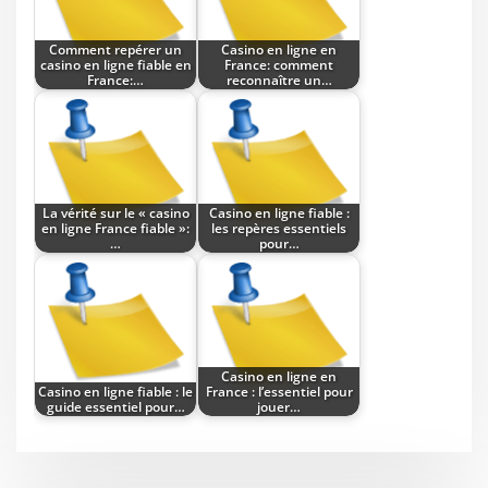
Comment repérer un
Casino en ligne en
casino en ligne fiable en
France: comment
France:…
reconnaître un…
La vérité sur le « casino
Casino en ligne fiable :
en ligne France fiable »:
les repères essentiels
…
pour…
Casino en ligne en
Casino en ligne fiable : le
France : l’essentiel pour
guide essentiel pour…
jouer…