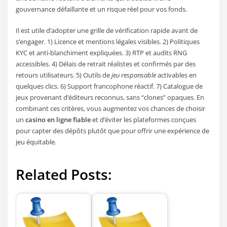
gouvernance défaillante et un risque réel pour vos fonds.
Il est utile d’adopter une grille de vérification rapide avant de
s’engager. 1) Licence et mentions légales visibles. 2) Politiques
KYC et anti-blanchiment expliquées. 3) RTP et audits RNG
accessibles. 4) Délais de retrait réalistes et confirmés par des
retours utilisateurs. 5) Outils de
jeu responsable
activables en
quelques clics. 6) Support francophone réactif. 7) Catalogue de
jeux provenant d’éditeurs reconnus, sans “clones” opaques. En
combinant ces critères, vous augmentez vos chances de choisir
un
casino en ligne fiable
et d’éviter les plateformes conçues
pour capter des dépôts plutôt que pour offrir une expérience de
jeu équitable.
Related Posts: