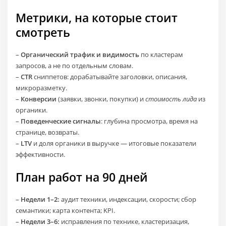
Метрики, на которые стоит
смотреть
–
Органический трафик и видимость
по кластерам
запросов, а не по отдельным словам.
–
CTR
сниппетов: дорабатывайте заголовки, описания,
микроразметку.
–
Конверсии
(заявки, звонки, покупки) и
стоимость лида
из
органики.
–
Поведенческие сигналы
: глубина просмотра, время на
странице, возвраты.
–
LTV
и доля органики в выручке — итоговые показатели
эффективности.
План работ на 90 дней
–
Недели 1–2:
аудит техники, индексации, скорости; сбор
семантики; карта контента; KPI.
–
Недели 3–6:
исправления по технике, кластеризация,