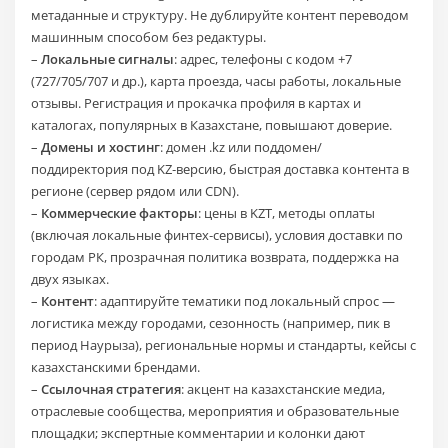
метаданные и структуру. Не дублируйте контент переводом
машинным способом без редактуры.
–
Локальные сигналы
: адрес, телефоны с кодом +7
(727/705/707 и др.), карта проезда, часы работы, локальные
отзывы. Регистрация и прокачка профиля в картах и
каталогах, популярных в Казахстане, повышают доверие.
–
Домены и хостинг
: домен .kz или поддомен/
поддиректория под KZ‑версию, быстрая доставка контента в
регионе (сервер рядом или CDN).
–
Коммерческие факторы
: цены в KZT, методы оплаты
(включая локальные финтех‑сервисы), условия доставки по
городам РК, прозрачная политика возврата, поддержка на
двух языках.
–
Контент
: адаптируйте тематики под локальный спрос —
логистика между городами, сезонность (например, пик в
период Наурыза), региональные нормы и стандарты, кейсы с
казахстанскими брендами.
–
Ссылочная стратегия
: акцент на казахстанские медиа,
отраслевые сообщества, мероприятия и образовательные
площадки; экспертные комментарии и колонки дают