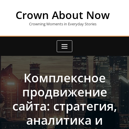
Skip
to
Crown About Now
content
Crowning Moments in Everyday Stories
Комплексное
продвижение
сайта: стратегия,
аналитика и