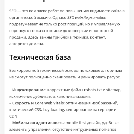
SEO
— это комплекс работ по повышению видимости сайта в
органической выдаче. Однако
SEO website promotion
подразумевает не только рост позиций, но и управляемую
воронку: от показа в поиске до конверсии и повторной
продажи. Здесь важны три блока: техника, контент,
авторитет домена.
Техническая база
Без корректной технической основы поисковые алгоритмы
не смогут полноценно сканировать и ранжировать ресурс.
–
Индексирование
: корректные файлы robots.txt и sitemap,
исключение дубликатов, каноникализация.
–
Скорость и Core Web Vitals
: оптимизация изображений,
критический CSS, lazy‑loading, кеширование на сервере и
CDN.
–
Мобильная адаптивность
: mobile‑first дизайн, удобные
элементы управления, отсутствие интрузивных поп‑апов.