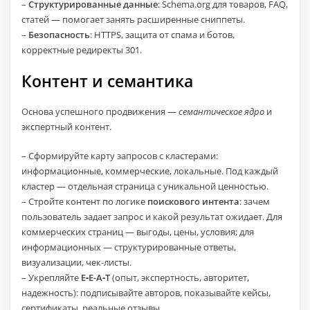
–
Структурированные данные
: Schema.org для товаров, FAQ,
статей — помогает занять расширенные сниппеты.
–
Безопасность
: HTTPS, защита от спама и ботов,
корректные редиректы 301.
Контент и семантика
Основа успешного продвижения —
семантическое ядро
и
экспертный контент.
– Сформируйте карту запросов с кластерами:
информационные, коммерческие, локальные. Под каждый
кластер — отдельная страница с уникальной ценностью.
– Стройте контент по логике
поискового интента
: зачем
пользователь задает запрос и какой результат ожидает. Для
коммерческих страниц — выгоды, цены, условия; для
информационных — структурированные ответы,
визуализации, чек‑листы.
– Укрепляйте
E‑E-A‑T
(опыт, экспертность, авторитет,
надежность): подписывайте авторов, показывайте кейсы,
сертификаты, реальные отзывы.