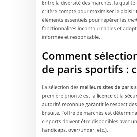
Entre la diversité des marchés, la qualité
critère compte pour maximiser le plaisir t
éléments essentiels pour repérer les
meil
fonctionnalités incontournables et adopt
informée et responsable.
Comment sélectionn
de paris sportifs : 
La sélection des
meilleurs sites de paris s
première priorité est la
licence
et la
sécur
autorité reconnue garantit le respect de
Ensuite, l'offre de marchés est déterminant
e-sports doivent être disponibles avec u
handicaps, over/under, etc.).