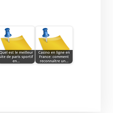
Quel est le meilleur
Casino en ligne en
site de paris sportif
France: comment
en…
reconnaître un…