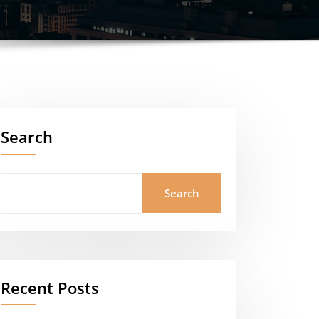
Search
Search
Recent Posts