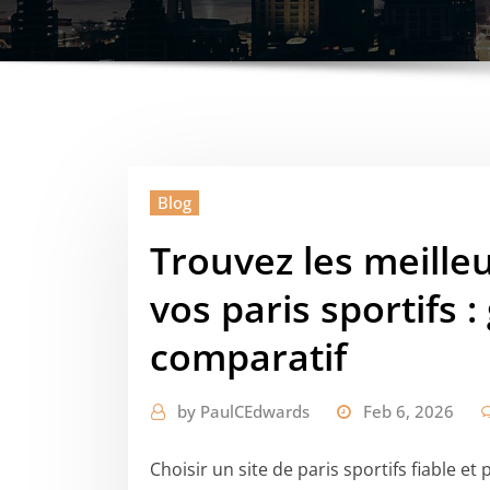
Blog
Trouvez les meille
vos paris sportifs 
comparatif
by
PaulCEdwards
Feb 6, 2026
Choisir un site de paris sportifs fiable e