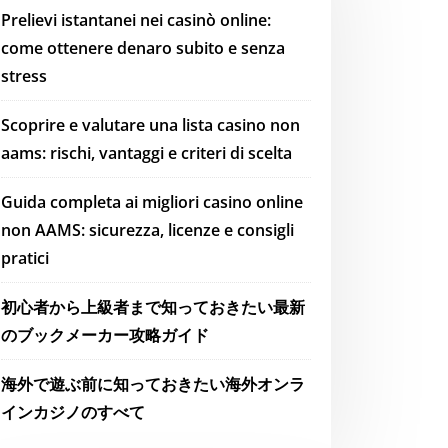
Prelievi istantanei nei casinò online:
come ottenere denaro subito e senza
stress
Scoprire e valutare una lista casino non
aams: rischi, vantaggi e criteri di scelta
Guida completa ai migliori casino online
non AAMS: sicurezza, licenze e consigli
pratici
初心者から上級者まで知っておきたい最新
のブックメーカー攻略ガイド
海外で遊ぶ前に知っておきたい海外オンラ
インカジノのすべて