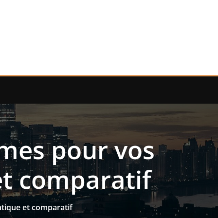
rmes pour vos
 et comparatif
atique et comparatif