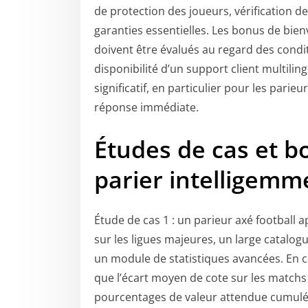
de protection des joueurs, vérification d
garanties essentielles. Les bonus de bie
doivent être évalués au regard des condit
disponibilité d’un support client multili
significatif, en particulier pour les parie
réponse immédiate.
Études de cas et b
parier intelligemm
Étude de cas 1 : un parieur axé football 
sur les ligues majeures, un large catalog
un module de statistiques avancées. En c
que l’écart moyen de cote sur les matchs
pourcentages de valeur attendue cumulée 