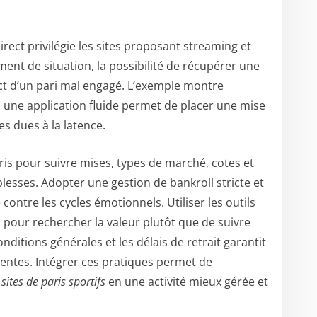
rect privilégie les sites proposant streaming et
ent de situation, la possibilité de récupérer une
act d’un pari mal engagé. L’exemple montre
: une application fluide permet de placer une mise
es dues à la latence.
ris pour suivre mises, types de marché, cotes et
aiblesses. Adopter une gestion de bankroll stricte et
 contre les cycles émotionnels. Utiliser les outils
 pour rechercher la valeur plutôt que de suivre
conditions générales et les délais de retrait garantit
entes. Intégrer ces pratiques permet de
sites de paris sportifs
en une activité mieux gérée et