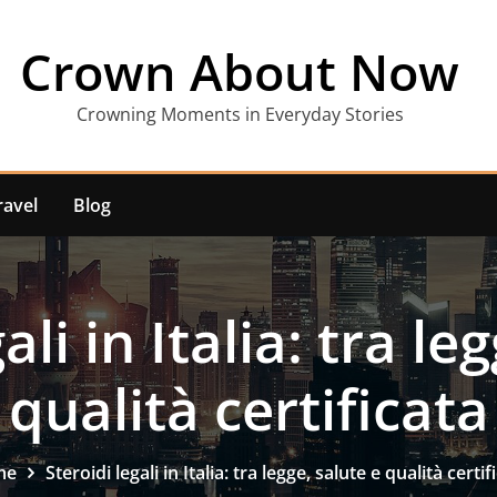
Crown About Now
Crowning Moments in Everyday Stories
ravel
Blog
ali in Italia: tra le
qualità certificata
me
Steroidi legali in Italia: tra legge, salute e qualità certif