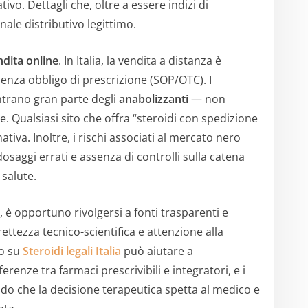
tivo. Dettagli che, oltre a essere indizi di
nale distributivo legittimo.
ndita online
. In Italia, la vendita a distanza è
enza obbligo di prescrizione (SOP/OTC). I
entrano gran parte degli
anabolizzanti
— non
 Qualsiasi sito che offra “steroidi con spedizione
ativa. Inoltre, i rischi associati al mercato nero
dosaggi errati e assenza di controlli sulla catena
 salute.
 è opportuno rivolgersi a fonti trasparenti e
rettezza tecnico-scientifica e attenzione alla
o su
Steroidi legali Italia
può aiutare a
renze tra farmaci prescrivibili e integratori, e i
ando che la decisione terapeutica spetta al medico e