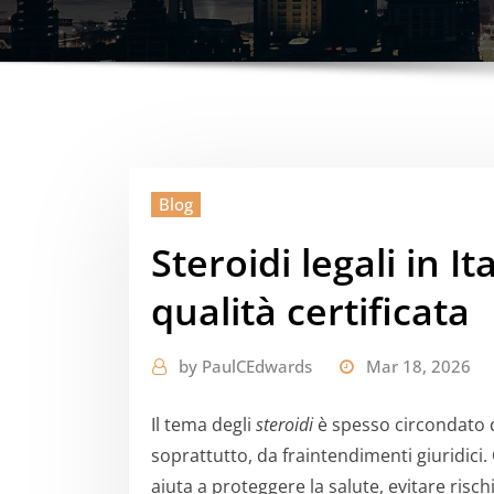
Blog
Steroidi legali in It
qualità certificata
by
PaulCEdwards
Mar 18, 2026
Il tema degli
steroidi
è spesso circondato d
soprattutto, da fraintendimenti giuridici. 
aiuta a proteggere la salute, evitare rischi