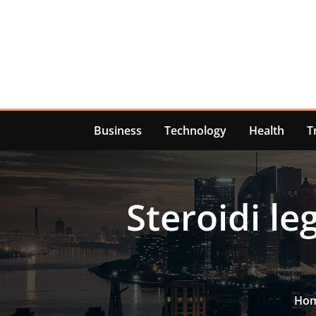
Skip
to
content
Business
Technology
Health
T
Steroidi leg
Ho