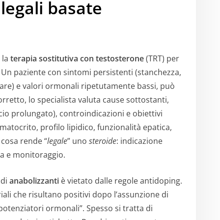
 legali basate
 la
terapia sostitutiva con testosterone
(TRT) per
Un paziente con sintomi persistenti (stanchezza,
lare) e valori ormonali ripetutamente bassi, può
retto, lo specialista valuta cause sottostanti,
scio prolungato), controindicazioni e obiettivi
 ematocrito, profilo lipidico, funzionalità epatica,
 cosa rende “
legale
” uno
steroide
: indicazione
ca e monitoraggio.
 di
anabolizzanti
è vietato dalle regole antidoping.
ali che risultano positivi dopo l’assunzione di
potenziatori ormonali”. Spesso si tratta di