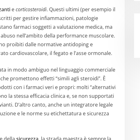
zanti
e
corticosteroidi
. Questi ultimi (per esempio il
ritti per gestire infiammazioni, patologie
stano farmaci soggetti a valutazione medica, ma
e abuso nell’ambito della performance muscolare.
 sono proibiti dalle normative antidoping e
rato cardiovascolare, il fegato e l’asse ormonale.
uttata in modo ambiguo nel linguaggio commerciale
che promettono effetti “simili agli steroidi”. È
ti con i farmaci veri e propri: molti “alternativi
o la stessa efficacia clinica e, se non supportati
ianti. D’altro canto, anche un integratore legale
duzione e le norme su etichettatura e sicurezza
e della
sicurezza
, la strada maestra è sempre la