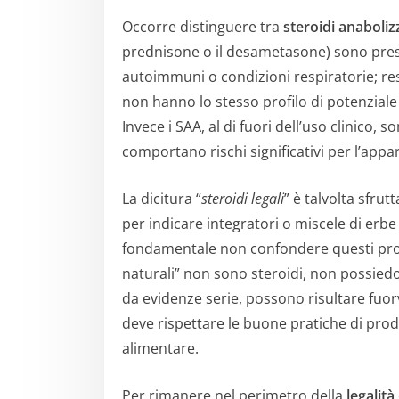
Occorre distinguere tra
steroidi anaboliz
prednisone o il desametasone) sono presc
autoimmuni o condizioni respiratorie; re
non hanno lo stesso profilo di potenzial
Invece i SAA, al di fuori dell’uso clinico,
comportano rischi significativi per l’appa
La dicitura “
steroidi legali
” è talvolta sfr
per indicare integratori o miscele di erbe 
fondamentale non confondere questi prodot
naturali” non sono steroidi, non possiedon
da evidenze serie, possono risultare fuorv
deve rispettare le buone pratiche di pro
alimentare.
Per rimanere nel perimetro della
legalità